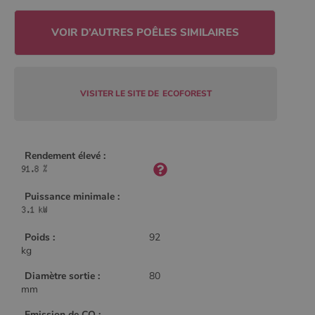
Policy
CookieScriptConsent
4
CookieScript
semaine
www.poelesabois.com
2 jours
VISITER LE SITE DE
ECOFOREST
Rendement élevé :
Puissance minimale :
Poids :
92
kg
PHPSESSID
Session
PHP.net
.www.poelesabois.com
Diamètre sortie :
80
mm
Emission de CO :