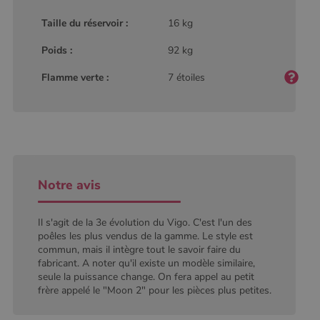
défini par
Google
Taille du réservoir :
16 kg
Analytics, où
l'élément de
Poids :
92 kg
modèle sur le
nom contient
le numéro
Flamme verte :
7 étoiles
d'identité
unique du
compte ou du
site Web
auquel il se
rapporte. Il
s'agit d'une
variante du
cookie _gat
qui est utilisé
pour limiter la
Notre avis
quantité de
données
enregistrées
par Google
Il s'agit de la 3e évolution du Vigo. C'est l'un des
sur les sites
poêles les plus vendus de la gamme. Le style est
Web à fort
commun, mais il intègre tout le savoir faire du
trafic.
fabricant. A noter qu'il existe un modèle similaire,
_ga_W8LED1F420
.poelesabois.com
1 an 1
Ce cookie est
seule la puissance change. On fera appel au petit
mois
utilisé par
frère appelé le "Moon 2" pour les pièces plus petites.
Google
Analytics
pour
conserver