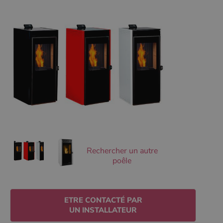
Ciblage
Fonctionnalité
Non classifiés
Les cookies strictement nécessaires habilitent des
fonctionnalités de base du site Web telles que la
connexion des utilisateurs et la gestion des comptes.
Le site Web ne peut pas être utilisé correctement sans
les cookies strictement nécessaires.
Nom
Fournisseur
/
Domaine
Expirati
VISITOR_PRIVACY_METADATA
5 mois 
YouTube
semaine
.youtube.com
Rechercher un autre
poêle
ETRE CONTACTÉ PAR
UN INSTALLATEUR
Google Privacy