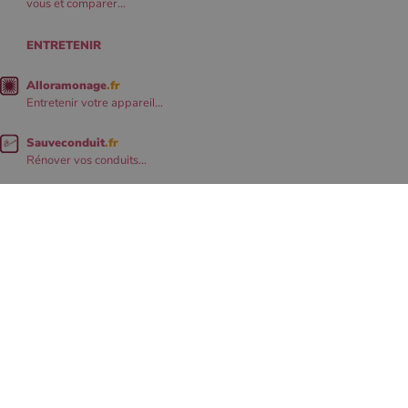
vous et comparer...
ENTRETENIR
Alloramonage
.fr
Entretenir votre appareil...
Sauveconduit
.fr
Rénover vos conduits...