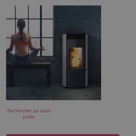
Les cookies strictement nécessaires habilitent des
fonctionnalités de base du site Web telles que la
connexion des utilisateurs et la gestion des comptes.
Le site Web ne peut pas être utilisé correctement sans
les cookies strictement nécessaires.
Nom
Fournisseur
/
Domaine
Expirati
VISITOR_PRIVACY_METADATA
5 mois 
YouTube
semaine
.youtube.com
Rechercher un autre
poêle
Google Privacy
Policy