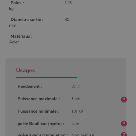
Poids :
115
kg
Diamètre sortie :
80
mm
Matériaux :
Acier
Usages
Rendement :
Puissance maximale :
Puissance minimale :
poêle Bouilleur (hydro) :
Non
Nom
Fournisseur
/
Domaine
Expiration
Descripti
Nom
Fournisseur
/
Domaine
Expiration
Description
poêle avec accumulation :
Non précisé