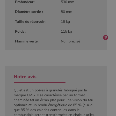
Profondeur :
530 mm
Analytics, où
l'élément de
modèle sur le
Diamètre sortie :
80 mm
nom contient
le numéro
d'identité
Taille du réservoir :
16 kg
unique du
compte ou du
Poids :
115 kg
site Web
auquel il se
rapporte. Il
Flamme verte :
Non précisé
s'agit d'une
variante du
cookie _gat
qui est utilisé
pour limiter la
quantité de
données
enregistrées
par Google
sur les sites
Notre avis
Web à fort
trafic.
Quiet est un poêles à granulés fabriqué par la
_ga_W8LED1F420
.poelesabois.com
1 an 1
Ce cookie est
mois
utilisé par
marque CMG. Il se caractérise par un format
Google
cheminée tel un écran plat pour une vision du feu
Analytics
optimale et un rendu énergétique de 85 % (c-a-d
pour
conserver
que 85 % des calories contenues dans le
l'état de la
combustible seront transformées en chaleur utile).
session.