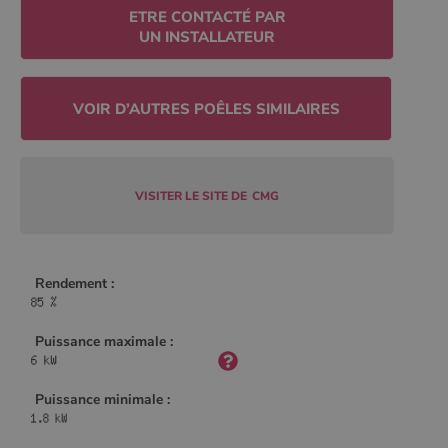
ETRE CONTACTÉ PAR
UN INSTALLATEUR
CookieScriptConsent
4
CookieScript
semaine
www.poelesabois.com
2 jours
VISITER LE SITE DE
CMG
Rendement :
Puissance maximale :
PHPSESSID
Session
PHP.net
.www.poelesabois.com
Puissance minimale :