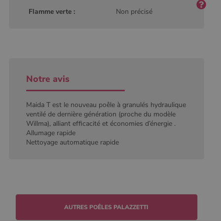
Analytics, où
Flamme verte :
Non précisé
l'élément de
modèle sur le
nom contient
le numéro
d'identité
unique du
compte ou du
site Web
auquel il se
rapporte. Il
Notre avis
s'agit d'une
variante du
cookie _gat
qui est utilisé
Maida T est le nouveau poêle à granulés hydraulique
pour limiter la
ventilé de dernière génération (proche du modèle
quantité de
données
Willma), alliant efficacité et économies d’énergie .
enregistrées
Allumage rapide
par Google
Nettoyage automatique rapide
sur les sites
Web à fort
trafic.
_ga_W8LED1F420
.poelesabois.com
1 an 1
Ce cookie est
mois
utilisé par
Google
Analytics
pour
conserver
l'état de la
session.