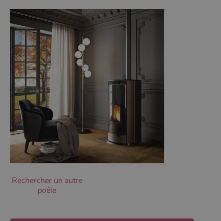
Les cookies strictement nécessaires habilitent des
fonctionnalités de base du site Web telles que la
connexion des utilisateurs et la gestion des comptes.
Le site Web ne peut pas être utilisé correctement sans
les cookies strictement nécessaires.
Nom
Fournisseur
/
Domaine
Expirati
VISITOR_PRIVACY_METADATA
5 mois 
YouTube
semaine
.youtube.com
Rechercher un autre
poêle
Google Privacy
Policy