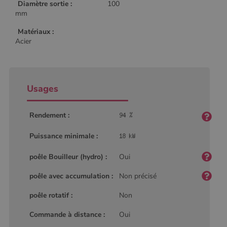
Diamètre sortie :
100
mm
Matériaux :
Acier
Usages
Rendement :
Puissance minimale :
poêle Bouilleur (hydro) :
Oui
poêle avec accumulation :
Non précisé
poêle rotatif :
Non
Nom
Fournisseur
/
Domaine
Expiration
Descripti
Commande à distance :
Oui
Nom
Fournisseur
/
Domaine
Expiration
Description