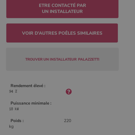
ETRE CONTACTÉ PAR
UN INSTALLATEUR
CookieScriptConsent
4
CookieScript
semaine
www.poelesabois.com
2 jours
TROUVER UN INSTALLATEUR
PALAZZETTI
Rendement élevé :
Puissance minimale :
PHPSESSID
Session
PHP.net
.www.poelesabois.com
Poids :
220
kg