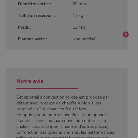
Diamètre sortie :
80 mm
défini par
Google
Analytics, où
Taille du réservoir :
17 kg
l'élément de
modèle sur le
nom contient
Poids :
114 kg
le numéro
d'identité
Flamme verte :
Non précisé
unique du
compte ou du
site Web
auquel il se
rapporte. Il
s'agit d'une
variante du
cookie _gat
qui est utilisé
pour limiter la
Notre avis
quantité de
données
enregistrées
par Google
Cet appareil à convection forcée est proposé par
sur les sites
défaut avec le corps de chauffe Albion. Il est
Web à fort
trafic.
proposé en 2 puissances 6 ou 9 KW.
En option, vous pourrez bénéficier d'un appareil
_ga_W8LED1F420
.poelesabois.com
1 an 1
Ce cookie est
étanche, silencieux (par convection naturelle), a
mois
utilisé par
Google
chaleur canalisée (pour chauffer d'autres pièces).
Analytics
En fonction des options choisies, les performances,
pour