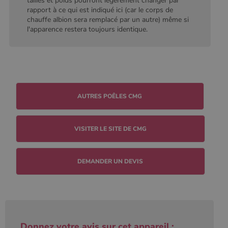
tailles et poids pourront légèrement changer par
conserver
l'état de la
rapport à ce qui est indiqué ici (car le corps de
session.
chauffe albion sera remplacé par un autre) même si
l'apparence restera toujours identique.
VISITER LE SITE DE CMG
DEMANDER UN DEVIS
Donnez votre avis sur cet appareil :