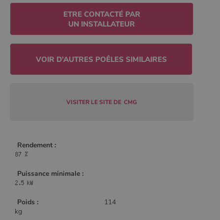
Policy
ETRE CONTACTÉ PAR
UN INSTALLATEUR
CookieScriptConsent
4
CookieScript
semaine
www.poelesabois.com
2 jours
VISITER LE SITE DE
CMG
Rendement :
Puissance minimale :
PHPSESSID
Session
PHP.net
.www.poelesabois.com
Poids :
114
kg