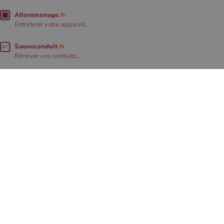
Alloramonage
.fr
Entretenir votre appareil...
Sauveconduit
.fr
Rénover vos conduits...