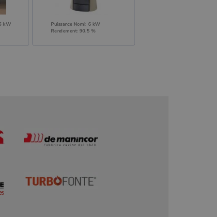
 6 kW
Puissance Nomi: 6 kW
Rendement: 90.5 %