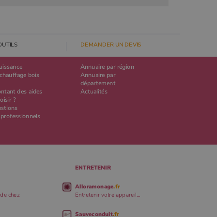
OUTILS
DEMANDER UN DEVIS
puissance
Annuaire par région
chauffage bois
Annuaire par
département
ontant des aides
Actualités
oisir ?
estions
 professionnels
ENTRETENIR
Alloramonage
.fr
 de chez
Entretenir votre appareil...
Sauveconduit
.fr