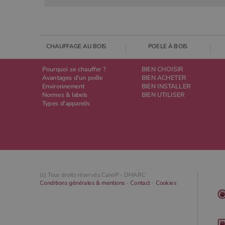
CHAUFFAGE AU BOIS
POELE À BOIS
Pourquoi se chauffer ?
BIEN CHOISIR
Avantages d'un poêle
BIEN ACHETER
Environnement
BIEN INSTALLER
Normes & labels
BIEN UTILISER
Types d'appareils
(c) Tous droits réservés CanoP -
DMARC
Conditions générales & mentions
-
Contact
-
Cookies