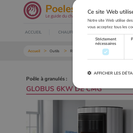
.net
Poeles
Ce site Web utilis
Le guide du chauffage au bois
Notre site Web utilise des
vous acceptez tous les co
ACCUEIL
CHAUFFAGE AU BOIS
POELE À
Strictement
nécessaires
Accueil
Outils
Recherche Poêle à granulés
GLO
AFFICHER LES DÉTA
Poêle à granulés :
GLOBUS 6KW DE
CMG
Strictement
Les cookies strictement nécessai
gestion des comptes. Le site Web
Nom
VISITOR_PRIVACY_METADA