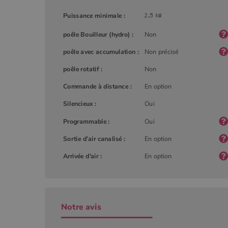
Puissance minimale :
YSC
Goog
.you
_gat_UA-627591-
.poeles
poêle Bouilleur (hydro) :
Non
7
poêle avec accumulation :
Non précisé
_ga_W8LED1F420
.poeles
poêle rotatif :
Non
Commande à distance :
En option
Silencieux :
Oui
Programmable :
Oui
Sortie d’air canalisé :
En option
Arrivée d'air :
En option
Notre avis