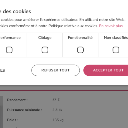
e des cookies
 cookies pour améliorer l'expérience utilisateur. En utilisant notre site Web,
okies conformément à notre Politique relative aux cookies.
En savoir plus
 BOIS
POELE À GRANULÉS
ACTUALITÉS
OUTI
Performance
Ciblage
Fonctionnalité
Non classifiés
BUS 6KW de CMG
REFUSER TOUT
ACCEPTER TOUT
ILS
 nécessaires
Performance
Ciblage
Fonctionnalité
Non classifiés
Rendement :
res habilitent des fonctionnalités de base du site Web telles que la connexion des utilisateurs et la
 ne peut pas être utilisé correctement sans les cookies strictement nécessaires.
Puissance minimale :
Fournisseur
/
Domaine
Expiration
Description
Poids :
135 kg
TA
5 mois 4
Ce cookie est utilisé pour stocker le consentement de
YouTube