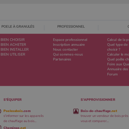
POELE À GRANULÉS
PROFESSIONNEL
BIEN CHOISIR
Espace professionnel
Calcul de la 
BIEN ACHETER
Inscription annuaire
Quel type de 
BIEN INSTALLER
Nous contacter
choisir ?
BIEN UTILISER
Qui sommes-nous
Calculer le m
Partenaires
Quel poêle ch
Foire aux Qu
Annuaire des
Forum
S'ÉQUIPER
S'APPROVISIONNER
Poelesabois
.com
Bois-de-chauffage
.net
s'informer sur les appareils
trouver un vendeur de bois près
de chauffage au bois...
vous et comparer...
Cheminee
.net