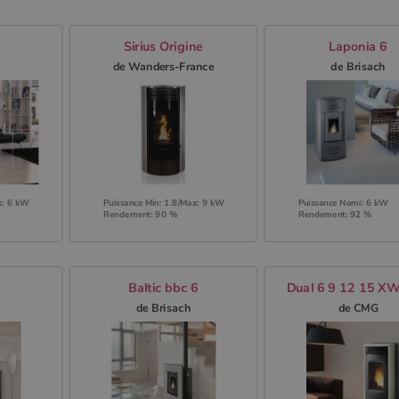
Sirius Origine
Laponia 6
de Wanders-France
de Brisach
x: 6 kW
Puissance Min: 1.8/Max: 9 kW
Puissance Nomi: 6 kW
Rendement: 90 %
Rendement: 92 %
Baltic bbc 6
Dual 6 9 12 15 XW
de Brisach
de CMG