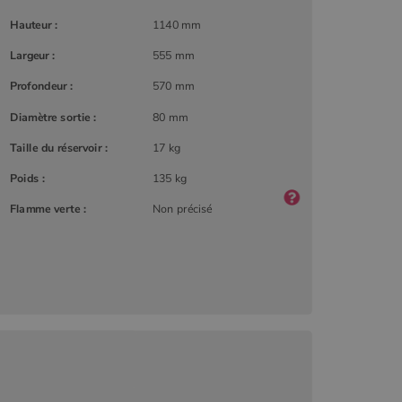
Hauteur :
1140 mm
Largeur :
555 mm
Profondeur :
570 mm
Diamètre sortie :
80 mm
Taille du réservoir :
17 kg
Poids :
135 kg
Flamme verte :
Non précisé