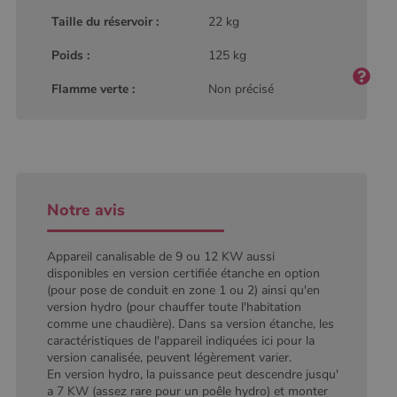
type modèle
défini par
Taille du réservoir :
22 kg
Google
Analytics, où
l'élément de
Poids :
125 kg
modèle sur le
nom contient
Flamme verte :
Non précisé
le numéro
d'identité
unique du
compte ou du
site Web
auquel il se
rapporte. Il
s'agit d'une
variante du
cookie _gat
Notre avis
qui est utilisé
pour limiter la
quantité de
données
Appareil canalisable de 9 ou 12 KW aussi
enregistrées
disponibles en version certifiée étanche en option
par Google
(pour pose de conduit en zone 1 ou 2) ainsi qu'en
sur les sites
Web à fort
version hydro (pour chauffer toute l'habitation
trafic.
comme une chaudière). Dans sa version étanche, les
caractéristiques de l'appareil indiquées ici pour la
_ga_W8LED1F420
.poelesabois.com
1 an 1
Ce cookie est
mois
utilisé par
version canalisée, peuvent légèrement varier.
Google
En version hydro, la puissance peut descendre jusqu'
Analytics
pour
a 7 KW (assez rare pour un poêle hydro) et monter