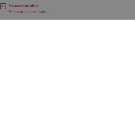
Sauveconduit
.fr
Rénover vos conduits...