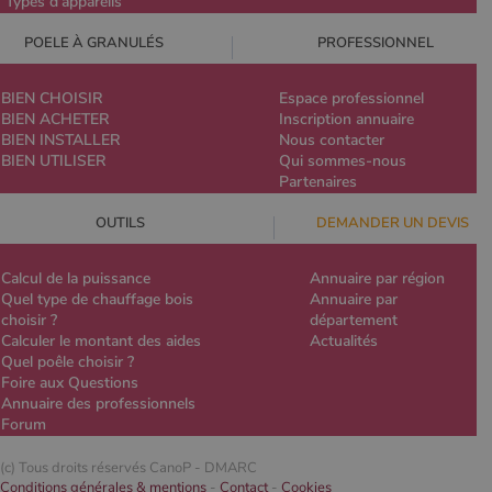
Types d'appareils
POELE À GRANULÉS
PROFESSIONNEL
BIEN CHOISIR
Espace professionnel
BIEN ACHETER
Inscription annuaire
BIEN INSTALLER
Nous contacter
BIEN UTILISER
Qui sommes-nous
Partenaires
OUTILS
DEMANDER UN DEVIS
Calcul de la puissance
Annuaire par région
Quel type de chauffage bois
Annuaire par
choisir ?
département
Calculer le montant des aides
Actualités
Quel poêle choisir ?
Foire aux Questions
Annuaire des professionnels
Forum
(c) Tous droits réservés CanoP -
DMARC
Conditions générales & mentions
-
Contact
-
Cookies