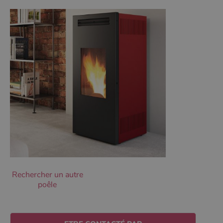
Ciblage
Fonctionnalité
Non classifiés
Les cookies strictement nécessaires habilitent des
fonctionnalités de base du site Web telles que la
connexion des utilisateurs et la gestion des comptes.
Le site Web ne peut pas être utilisé correctement sans
les cookies strictement nécessaires.
Nom
Fournisseur
/
Domaine
Expirati
VISITOR_PRIVACY_METADATA
5 mois 
YouTube
semaine
.youtube.com
Rechercher un autre
poêle
Google Privacy