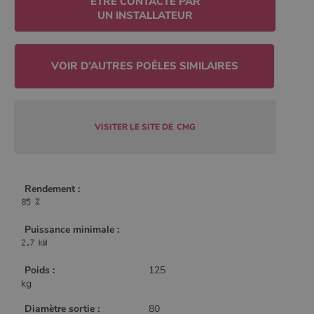
ETRE CONTACTÉ PAR
Policy
UN INSTALLATEUR
CookieScriptConsent
4
CookieScript
semaine
www.poelesabois.com
2 jours
VISITER LE SITE DE
CMG
Rendement :
Puissance minimale :
PHPSESSID
Session
PHP.net
Poids :
125
.www.poelesabois.com
kg
Diamètre sortie :
80