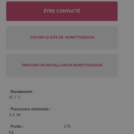
Policy
ÊTRE CONTACTÉ
CookieScriptConsent
4
CookieScript
semaine
www.poelesabois.com
VISITER LE SITE DE
MORETTIDESIGN
2 jours
TROUVER UN INSTALLATEUR MORETTIDESIGN
Rendement :
Puissance minimale :
PHPSESSID
Session
PHP.net
.www.poelesabois.com
Poids :
175
kg