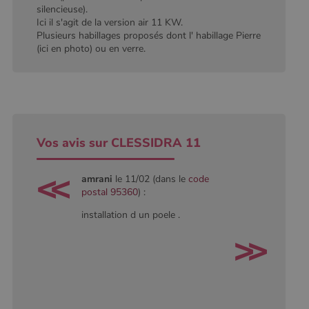
conserver
silencieuse).
l'état de la
Ici il s'agit de la version air 11 KW.
session.
Plusieurs habillages proposés dont l' habillage Pierre
(ici en photo) ou en verre.
Vos avis sur CLESSIDRA 11
amrani
le 11/02 (dans le
code
postal 95360
) :
installation d un poele .