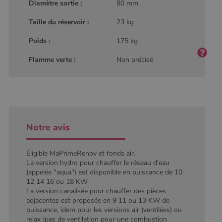
type modèle
Diamètre sortie :
80 mm
défini par
Google
Taille du réservoir :
23 kg
Analytics, où
l'élément de
modèle sur le
Poids :
175 kg
nom contient
le numéro
d'identité
Flamme verte :
Non précisé
unique du
compte ou du
site Web
auquel il se
rapporte. Il
s'agit d'une
variante du
cookie _gat
qui est utilisé
Notre avis
pour limiter la
quantité de
données
enregistrées
Éligible MaPrimeRenov et fonds air.
par Google
sur les sites
La version hydro pour chauffer le réseau d'eau
Web à fort
(appelée "aqua") est disponible en puissance de 10
trafic.
12 14 16 ou 18 KW
_ga_W8LED1F420
.poelesabois.com
1 an 1
Ce cookie est
La version canalisée pour chauffer des pièces
mois
utilisé par
adjacentes est proposée en 9 11 ou 13 KW de
Google
puissance, idem pour les versions air (ventilées) ou
Analytics
pour
relax (pas de ventilation pour une combustion