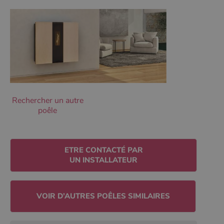
Les cookies strictement nécessaires habilitent des
fonctionnalités de base du site Web telles que la
connexion des utilisateurs et la gestion des comptes.
Le site Web ne peut pas être utilisé correctement sans
les cookies strictement nécessaires.
Nom
Fournisseur
/
Domaine
Expirati
VISITOR_PRIVACY_METADATA
5 mois 
YouTube
semaine
.youtube.com
Rechercher un autre
poêle
ETRE CONTACTÉ PAR
UN INSTALLATEUR
Google Privacy