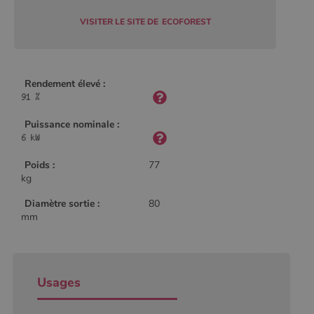
Policy
VISITER LE SITE DE
ECOFOREST
CookieScriptConsent
4
CookieScript
semaine
www.poelesabois.com
Rendement élevé :
2 jours
Puissance nominale :
Poids :
77
kg
Diamètre sortie :
80
mm
PHPSESSID
Session
PHP.net
.www.poelesabois.com
Usages