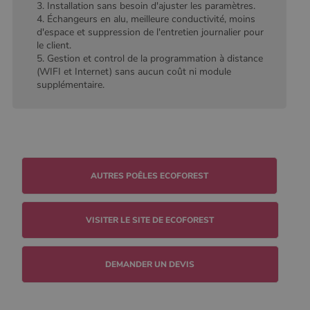
3. Installation sans besoin d'ajuster les paramètres.
défini par
Google
4. Échangeurs en alu, meilleure conductivité, moins
Analytics, où
d'espace et suppression de l'entretien journalier pour
l'élément de
le client.
modèle sur le
nom contient
5. Gestion et control de la programmation à distance
le numéro
(WIFI et Internet) sans aucun coût ni module
d'identité
supplémentaire.
unique du
compte ou du
site Web
auquel il se
rapporte. Il
s'agit d'une
variante du
cookie _gat
qui est utilisé
pour limiter la
quantité de
données
enregistrées
par Google
VISITER LE SITE DE ECOFOREST
sur les sites
Web à fort
trafic.
_ga_W8LED1F420
.poelesabois.com
1 an 1
Ce cookie est
DEMANDER UN DEVIS
mois
utilisé par
Google
Analytics
pour
conserver