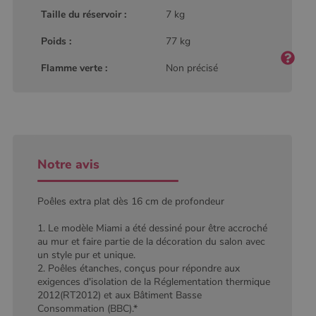
utilisé de
_gcl_au
2 mois 4
Ce cookie
Google LLC
Taille du réservoir :
7 kg
Google. Ce
semaines
est défini
.poelesabois.com
cookie est
par
utilisé pour
Doubleclick
Poids :
77 kg
distinguer les
et fournit
utilisateurs
des
uniques en
Flamme verte :
Non précisé
information
attribuant un
sur la
numéro
manière
généré
dont
aléatoirement
l'utilisateur
comme
final utilise
identifiant
le site Web
client. Il est
et sur toute
inclus dans
publicité
chaque
que
Notre avis
demande de
l'utilisateur
page d'un site
final a pu
et utilisé pour
voir avant
calculer les
de visiter
Poêles extra plat dès 16 cm de profondeur
données de
ledit site
visiteur, de
Web.
session et de
1. Le modèle Miami a été dessiné pour être accroché
campagne
YSC
Session
Ce cookie
Google LLC
au mur et faire partie de la décoration du salon avec
pour les
est défini
.youtube.com
rapports
un style pur et unique.
par YouTub
d'analyse du
pour suivre
2. Poêles étanches, conçus pour répondre aux
site.
les vues de
exigences d'isolation de la Réglementation thermique
vidéos
_gat_UA-627591-
.poelesabois.com
58
Il s'agit d'un
2012(RT2012) et aux Bâtiment Basse
intégrées.
7
secondes
cookie de
Consommation (BBC).*
type modèle