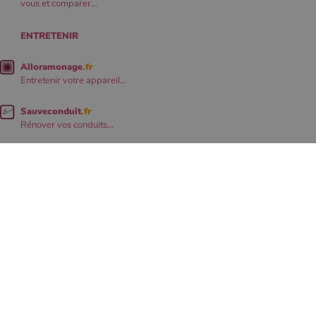
vous et comparer...
ENTRETENIR
Alloramonage
.fr
Entretenir votre appareil...
Sauveconduit
.fr
Rénover vos conduits...