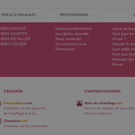
POELE À GRANULÉS
PROFESSIONNEL
BIEN CHOISIR
Espace professionnel
Calcul de la 
BIEN ACHETER
Inscription annuaire
Quel type de 
BIEN INSTALLER
Nous contacter
choisir ?
BIEN UTILISER
Qui sommes-nous
Calculer le m
Partenaires
Quel poêle ch
Foire aux Qu
Annuaire des
Forum
S'ÉQUIPER
S'APPROVISIONNER
Poelesabois
.com
Bois-de-chauffage
.net
s'informer sur les appareils
trouver un vendeur de bois près
de chauffage au bois...
vous et comparer...
Cheminee
.net
s'informer sur les cheminées...