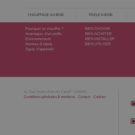
CHAUFFAGE AU BOIS
POELE À BOIS
Pourquoi se chauffer ?
BIEN CHOISIR
Avantages d'un poêle
BIEN ACHETER
Environnement
BIEN INSTALLER
Normes & labels
BIEN UTILISER
Types d'appareils
(c) Tous droits réservés CanoP -
DMARC
Conditions générales & mentions
-
Contact
-
Cookies