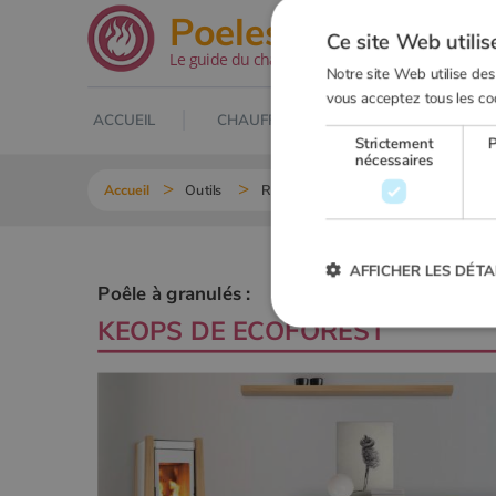
.net
Poeles
Ce site Web utilis
Le guide du chauffage au bois
Notre site Web utilise des
vous acceptez tous les co
ACCUEIL
CHAUFFAGE AU BOIS
POELE À
Strictement
nécessaires
Accueil
Outils
Recherche Poêle à granulés
KEOP
AFFICHER LES DÉTA
Poêle à granulés :
KEOPS
DE
ECOFOREST
Strictement
Les cookies strictement nécessai
gestion des comptes. Le site Web
Nom
VISITOR_PRIVACY_METADA