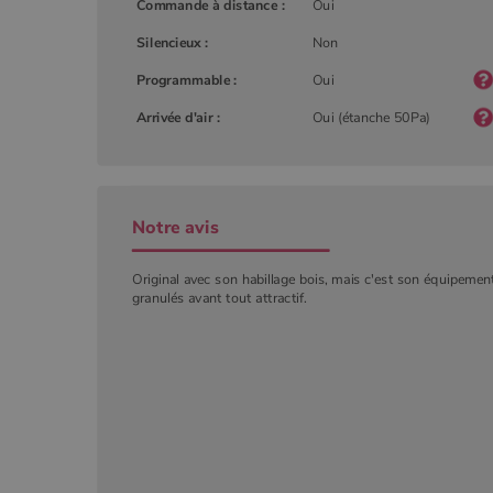
Commande à distance :
Oui
YSC
Goog
Silencieux :
Non
.you
_gat_UA-627591-
.poeles
7
Programmable :
Oui
Arrivée d'air :
Oui (étanche 50Pa)
_ga_W8LED1F420
.poeles
Notre avis
Original avec son habillage bois, mais c'est son équipement
granulés avant tout attractif.