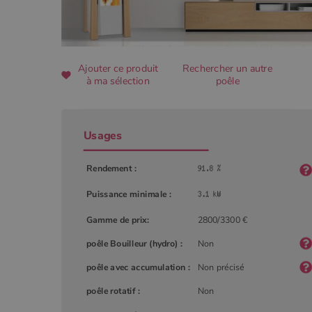
CookieScriptConsent
Ajouter ce produit
Rechercher un autre
à ma sélection
poêle
Google Privacy 
PHPSESSID
Usages
Rendement :
Puissance minimale :
Nom
Nom
Fourniss
Fournis
Gamme de prix:
2800/3300 €
Nom
pabk_id.1.d14a
Domain
Four
Nom
bb2_screener_
Bad Beh
Dom
__Secure-ROLLOUT_TOKEN
www.poe
poêle Bouilleur (hydro) :
Non
_gid
Google
.poeles
VISITOR_INFO1_LIVE
Goog
pabk_ses.1.d14a
.you
poêle avec accumulation :
Non précisé
_ga
Google
.poeles
poêle rotatif :
Non
_gcl_au
Goog
.poe