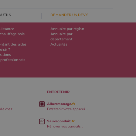
OUTILS
DEMANDER UN DEVIS
puissance
Annuaire par région
chauffage bois
Annuaire par
département
ontant des aides
Actualités
oisir ?
estions
 professionnels
ENTRETENIR
Alloramonage
.fr
 de chez
Entretenir votre appareil...
Sauveconduit
.fr
Rénover vos conduits...