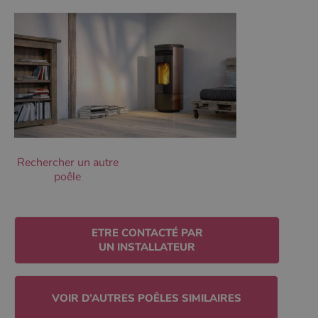
Les cookies strictement nécessaires habilitent des
fonctionnalités de base du site Web telles que la
connexion des utilisateurs et la gestion des comptes.
Le site Web ne peut pas être utilisé correctement sans
les cookies strictement nécessaires.
Nom
Fournisseur
/
Domaine
Expirati
VISITOR_PRIVACY_METADATA
5 mois 
YouTube
semaine
.youtube.com
Rechercher un autre
poêle
ETRE CONTACTÉ PAR
UN INSTALLATEUR
Google Privacy
Policy