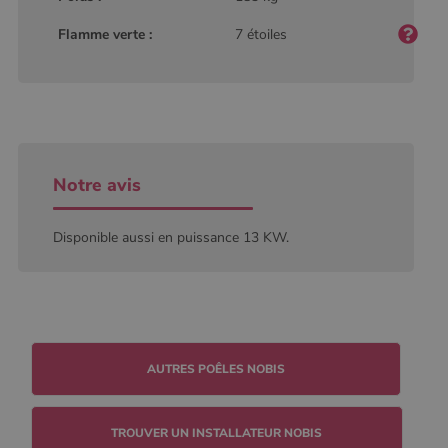
Analytics, où
l'élément de
Flamme verte :
7 étoiles
modèle sur le
nom contient
le numéro
d'identité
unique du
compte ou du
site Web
auquel il se
rapporte. Il
s'agit d'une
variante du
Notre avis
cookie _gat
qui est utilisé
pour limiter la
quantité de
Disponible aussi en puissance 13 KW.
données
enregistrées
par Google
sur les sites
Web à fort
trafic.
_ga_W8LED1F420
.poelesabois.com
1 an 1
Ce cookie est
mois
utilisé par
Google
Analytics
pour
conserver
l'état de la
TROUVER UN INSTALLATEUR NOBIS
session.