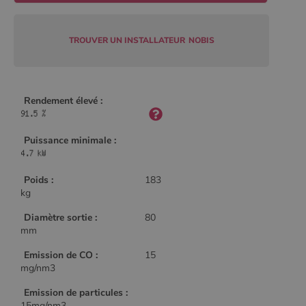
TROUVER UN INSTALLATEUR
NOBIS
CookieScriptConsent
4
CookieScript
semaine
www.poelesabois.com
2 jours
Rendement élevé :
Puissance minimale :
Poids :
183
kg
Diamètre sortie :
80
mm
PHPSESSID
Session
PHP.net
.www.poelesabois.com
Emission de CO :
15
mg/nm3
Emission de particules :
15mg/nm3