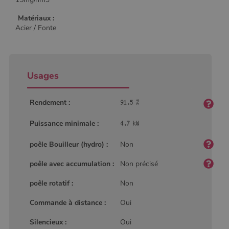
Matériaux :
Acier / Fonte
Usages
Rendement :
Puissance minimale :
poêle Bouilleur (hydro) :
Non
poêle avec accumulation :
Non précisé
poêle rotatif :
Non
Commande à distance :
Oui
Nom
Fournisseur
/
Domaine
Expiration
Descripti
Silencieux :
Oui
Nom
Fournisseur
/
Domaine
Expiration
Description