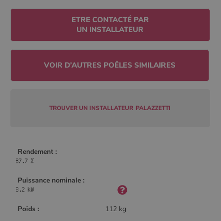
Policy
ETRE CONTACTÉ PAR
UN INSTALLATEUR
CookieScriptConsent
4
CookieScript
semaine
www.poelesabois.com
2 jours
TROUVER UN INSTALLATEUR
PALAZZETTI
Rendement :
Puissance nominale :
PHPSESSID
Session
PHP.net
.www.poelesabois.com
Poids :
112 kg