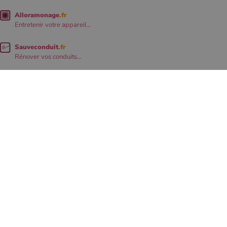
Alloramonage
.fr
Entretenir votre appareil...
Sauveconduit
.fr
Rénover vos conduits...