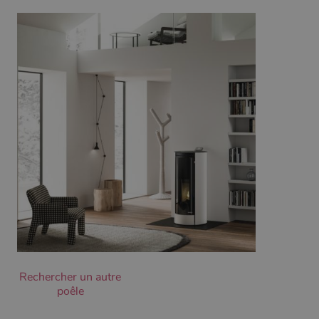
Ciblage
Fonctionnalité
Non classifiés
Les cookies strictement nécessaires habilitent des
fonctionnalités de base du site Web telles que la
connexion des utilisateurs et la gestion des comptes.
Le site Web ne peut pas être utilisé correctement sans
les cookies strictement nécessaires.
Nom
Fournisseur
/
Domaine
Expirati
VISITOR_PRIVACY_METADATA
5 mois 
YouTube
semaine
.youtube.com
Rechercher un autre
poêle
Google Privacy