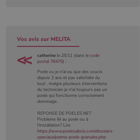
défini par
Google
Analytics, où
l'élément de
modèle sur le
nom contient
le numéro
d'identité
Vos avis sur MELITA
unique du
compte ou du
site Web
auquel il se
catherine
le 25/11 (dans le
code
rapporte. Il
postal 76470
) :
s'agit d'une
variante du
cookie _gat
Poele ou je n'ai eu que des soucis
qui est utilisé
depuis 2 ans et pas satisfaite du
pour limiter la
tout . malgre plusieurs interventions
quantité de
données
du technicien je n'ai toujours pas un
enregistrées
poele qui fonctionne correctement
par Google
sur les sites
dommage.
Web à fort
trafic.
REPONSE DE POELES.NET
_ga_W8LED1F420
.poelesabois.com
1 an 1
Ce cookie est
Probleme lié au poele ou à
mois
utilisé par
l'installation? Lire
Google
https://www.poelesabois.com/dossiers-
Analytics
pour
speciaux/panne-poele-granules.php