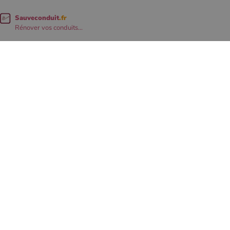
Sauveconduit
.fr
Rénover vos conduits...