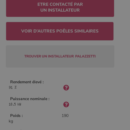
Policy
ETRE CONTACTÉ PAR
UN INSTALLATEUR
CookieScriptConsent
4
CookieScript
semaine
www.poelesabois.com
2 jours
TROUVER UN INSTALLATEUR
PALAZZETTI
Rendement élevé :
Puissance nominale :
PHPSESSID
Session
PHP.net
.www.poelesabois.com
Poids :
190
kg