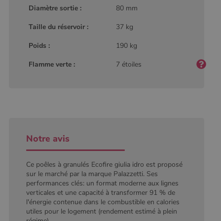
défini par
Diamètre sortie :
80 mm
Google
Analytics, où
Taille du réservoir :
37 kg
l'élément de
modèle sur le
nom contient
Poids :
190 kg
le numéro
d'identité
unique du
Flamme verte :
7 étoiles
compte ou du
site Web
auquel il se
rapporte. Il
s'agit d'une
variante du
cookie _gat
qui est utilisé
pour limiter la
quantité de
Notre avis
données
enregistrées
par Google
sur les sites
Ce poêles à granulés Ecofire giulia idro est proposé
Web à fort
trafic.
sur le marché par la marque Palazzetti. Ses
performances clés: un format moderne aux lignes
_ga_W8LED1F420
.poelesabois.com
1 an 1
Ce cookie est
verticales et une capacité à transformer 91 % de
mois
utilisé par
Google
l'énergie contenue dans le combustible en calories
Analytics
utiles pour le logement (rendement estimé à plein
pour
régime).