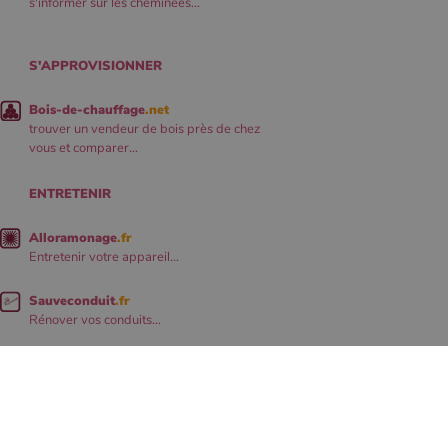
s'informer sur les cheminées...
S'APPROVISIONNER
Bois-de-chauffage
.net
trouver un vendeur de bois près de chez
vous et comparer...
ENTRETENIR
Alloramonage
.fr
Entretenir votre appareil...
Sauveconduit
.fr
Rénover vos conduits...