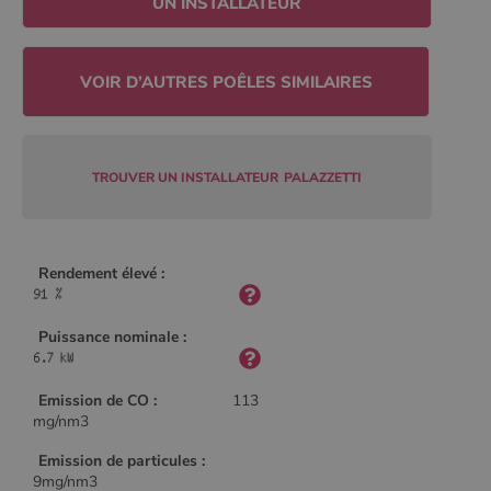
UN INSTALLATEUR
Policy
CookieScriptConsent
4
CookieScript
semaine
www.poelesabois.com
2 jours
TROUVER UN INSTALLATEUR
PALAZZETTI
Rendement élevé :
Puissance nominale :
Emission de CO :
113
PHPSESSID
Session
PHP.net
mg/nm3
.www.poelesabois.com
Emission de particules :
9mg/nm3