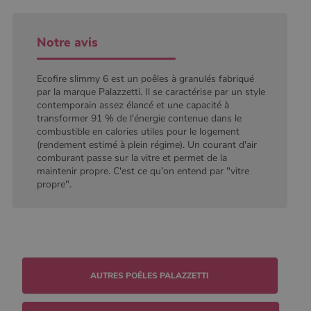
défini par
Google
Analytics, où
l'élément de
Notre avis
modèle sur le
nom contient
le numéro
d'identité
Ecofire slimmy 6 est un poêles à granulés fabriqué
unique du
par la marque Palazzetti. Il se caractérise par un style
compte ou du
contemporain assez élancé et une capacité à
site Web
auquel il se
transformer 91 % de l'énergie contenue dans le
rapporte. Il
combustible en calories utiles pour le logement
s'agit d'une
(rendement estimé à plein régime). Un courant d'air
variante du
cookie _gat
comburant passe sur la vitre et permet de la
qui est utilisé
maintenir propre. C'est ce qu'on entend par "vitre
pour limiter la
quantité de
propre".
données
enregistrées
par Google
sur les sites
Web à fort
trafic.
_ga_W8LED1F420
.poelesabois.com
1 an 1
Ce cookie est
mois
utilisé par
Google
Analytics
pour
conserver