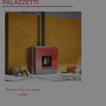
PALAZZETTI
Les cookies strictement nécessaires habilitent des
fonctionnalités de base du site Web telles que la
connexion des utilisateurs et la gestion des comptes.
Le site Web ne peut pas être utilisé correctement sans
les cookies strictement nécessaires.
Nom
Fournisseur
/
Domaine
Expirati
VISITOR_PRIVACY_METADATA
5 mois 
YouTube
semaine
.youtube.com
Rechercher un autre
poêle
Google Privacy
Policy