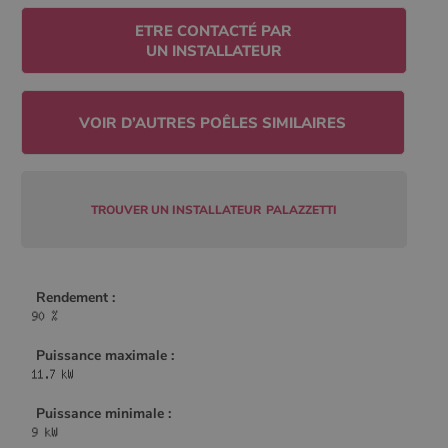
ETRE CONTACTÉ PAR
UN INSTALLATEUR
CookieScriptConsent
4
CookieScript
semaine
www.poelesabois.com
2 jours
TROUVER UN INSTALLATEUR
PALAZZETTI
Rendement :
PHPSESSID
Session
PHP.net
Puissance maximale :
.www.poelesabois.com
Puissance minimale :