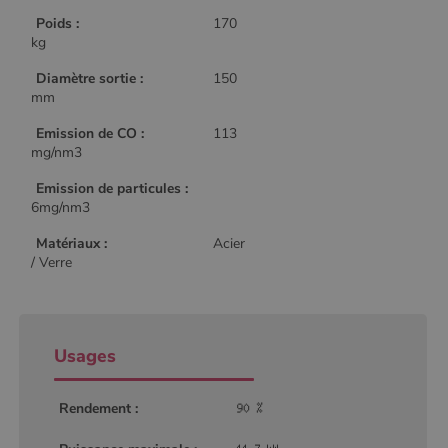
Poids :
170
kg
Diamètre sortie :
150
mm
Emission de CO :
113
mg/nm3
Emission de particules :
6mg/nm3
Matériaux :
Acier
/ Verre
Usages
Rendement :
Nom
Fournisseur
/
Domaine
Expiration
Descripti
Nom
Fournisseur
/
Domaine
Expiration
Description