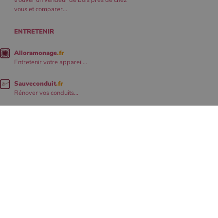
trouver un vendeur de bois près de chez
vous et comparer...
ENTRETENIR
Alloramonage
.fr
Entretenir votre appareil...
Sauveconduit
.fr
Rénover vos conduits...