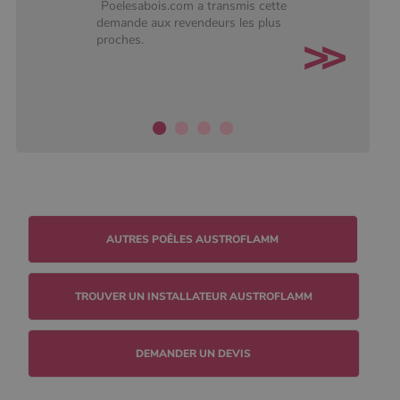
Poelesabois.com a transmis cette
défini par
demande aux revendeurs les plus
Google
Analytics, où
proches.
l'élément de
modèle sur le
nom contient
le numéro
d'identité
unique du
compte ou du
site Web
auquel il se
rapporte. Il
s'agit d'une
variante du
cookie _gat
qui est utilisé
pour limiter la
quantité de
données
enregistrées
par Google
sur les sites
TROUVER UN INSTALLATEUR AUSTROFLAMM
Web à fort
trafic.
_ga_W8LED1F420
.poelesabois.com
1 an 1
Ce cookie est
mois
utilisé par
DEMANDER UN DEVIS
Google
Analytics
pour
conserver