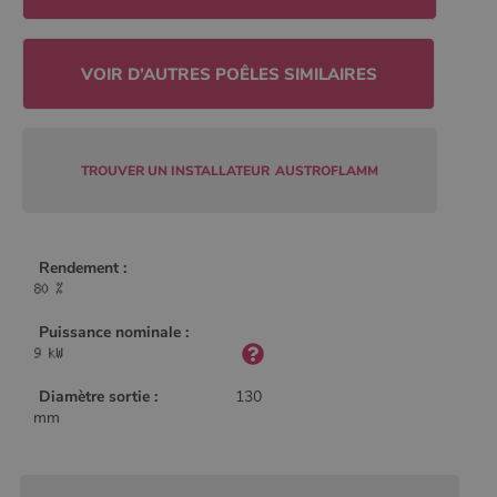
Policy
CookieScriptConsent
4
CookieScript
semaine
www.poelesabois.com
2 jours
TROUVER UN INSTALLATEUR
AUSTROFLAMM
Rendement :
Puissance nominale :
Diamètre sortie :
130
PHPSESSID
Session
PHP.net
mm
.www.poelesabois.com