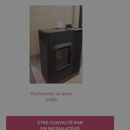
Les cookies strictement nécessaires habilitent des
fonctionnalités de base du site Web telles que la
connexion des utilisateurs et la gestion des comptes.
Le site Web ne peut pas être utilisé correctement sans
les cookies strictement nécessaires.
Nom
Fournisseur
/
Domaine
Expirati
VISITOR_PRIVACY_METADATA
5 mois 
YouTube
semaine
.youtube.com
Rechercher un autre
poêle
ETRE CONTACTÉ PAR
Google Privacy
UN INSTALLATEUR