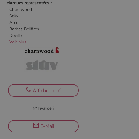
Marques représentées :
Charnwood
Stûv
Arco
Barbas Bellfires
Deville
Voir plus
Google Privacy
Policy
CookieScriptConsent
4
CookieScript
semaine
www.poelesabois.com
2 jours
Afficher le n°
N° Invalide ?
E-Mail