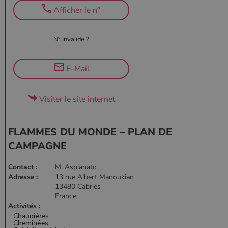
par Google
Afficher le n°
sur les sites
Web à fort
trafic.
N° Invalide ?
_ga_W8LED1F420
.poelesabois.com
1 an 1
Ce cookie est
mois
utilisé par
Google
Analytics
E-Mail
pour
conserver
l'état de la
session.
Visiter le site internet
FLAMMES DU MONDE – PLAN DE
CAMPAGNE
Contact :
M. Asplanato
Adresse :
13 rue Albert Manoukian
13480 Cabries
France
Activités :