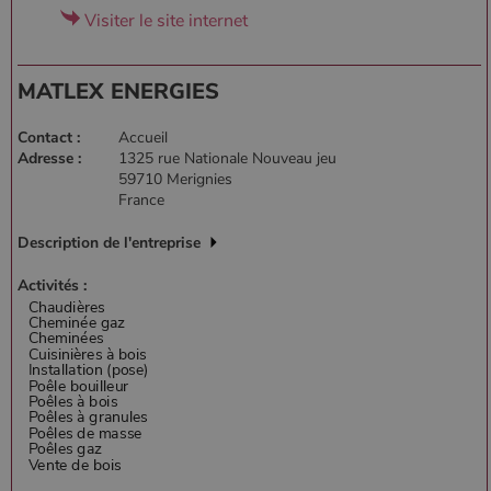
Visiter le site internet
PHPSESSID
Session
PHP.net
MATLEX ENERGIES
.www.poelesabois.com
Contact :
Accueil
Adresse :
1325 rue Nationale Nouveau jeu
59710 Merignies
France
Description de l'entreprise
Activités :