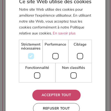
Ce site Web utilise des cookies
MorettiDesign
Dovre
Notre site Web utilise des cookies pour
Lorflam
améliorer l'expérience utilisateur. En utilisant
Lotus
notre site Web, vous acceptez tous les
Thermorossi
Voir plus
cookies conformément à notre Politique
+ Sûti, KZ 24V
relative aux cookies.
En savoir plus
Strictement
Performance
Ciblage
nécessaires
Afficher le n°
Fonctionnalité
Non classifiés
N° Invalide ?
E-Mail
ACCEPTER TOUT
Visiter le site internet
REFUSER TOUT