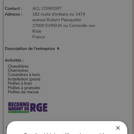
Contact :
ACL CONFORT
Adresse :
182 route d’orléans ou 1474
avenue Robert Planquette
27000 EVREUX ou Corneville-sur-
Risle
France
Description de l'entreprise
Activités :
×
Marques représentées :