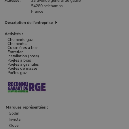
Adresse :
23 avenue général de gaulle
54280 seichamps
France
Description de l'entreprise
Google Privacy
Policy
Activités :
CookieScriptConsent
4
CookieScript
semaine
www.poelesabois.com
2 jours
Marques représentées :
Godin
Invicta
Klover