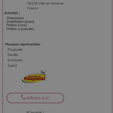
54110 Ville en Vermois
_ga_W8LED1F420
.poelesabois.com
1 an 1
Ce cookie est
France
mois
utilisé par
Google
Activités :
Analytics
pour
conserver
l'état de la
session.
Marques représentées :
Poujoulat
Deville
Ecoforest
Supra
Afficher le n°
N° Invalide ?