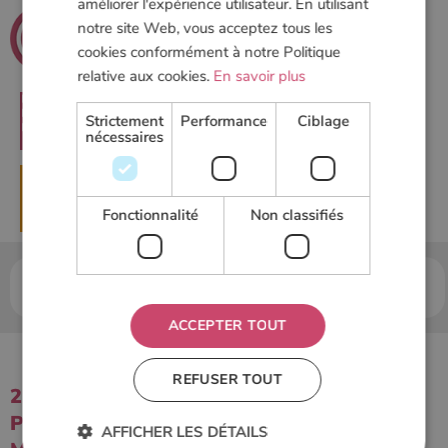
améliorer l'expérience utilisateur. En utilisant
.net
Poeles
notre site Web, vous acceptez tous les
cookies conformément à notre Politique
Le guide du chauffage au bois
relative aux cookies.
En savoir plus
Strictement
Performance
Ciblage
RECHERCHER
nécessaires
▶
DEMANDER UN DEVIS
Fonctionnalité
Non classifiés
Accueil
Outils
Annuaire des revendeurs &
installateurs
ACCEPTER TOUT
REFUSER TOUT
21 INSTALLATEURS & MAGASINS DE
POÊLES À BOIS & POELES GRANULÉS
AFFICHER LES DÉTAILS