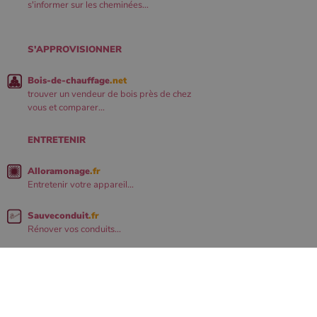
s'informer sur les cheminées...
S'APPROVISIONNER
Bois-de-chauffage
.net
trouver un vendeur de bois près de chez
vous et comparer...
ENTRETENIR
Alloramonage
.fr
Entretenir votre appareil...
Sauveconduit
.fr
Rénover vos conduits...