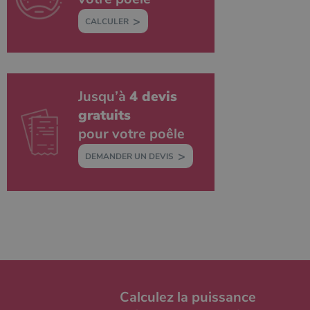
l'élément de
modèle sur le
CALCULER
nom contient
le numéro
d'identité
unique du
compte ou du
site Web
auquel il se
Jusqu’à
4 devis
rapporte. Il
s'agit d'une
gratuits
variante du
cookie _gat
pour votre poêle
qui est utilisé
pour limiter la
quantité de
DEMANDER UN DEVIS
données
enregistrées
par Google
sur les sites
Web à fort
trafic.
_ga_W8LED1F420
.poelesabois.com
1 an 1
Ce cookie est
mois
utilisé par
Google
Analytics
pour
conserver
l'état de la
Calculez la puissance
session.