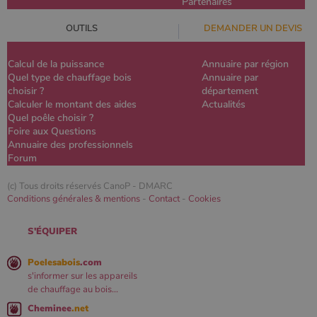
Partenaires
OUTILS
DEMANDER UN DEVIS
Calcul de la puissance
Annuaire par région
Quel type de chauffage bois
Annuaire par
choisir ?
département
Calculer le montant des aides
Actualités
Quel poêle choisir ?
Foire aux Questions
Annuaire des professionnels
Forum
(c) Tous droits réservés CanoP -
DMARC
Conditions générales & mentions
-
Contact
-
Cookies
S'ÉQUIPER
Poelesabois
.com
s'informer sur les appareils
de chauffage au bois...
Cheminee
.net