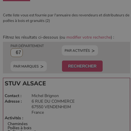
fonctionnalités de base du site Web telles que la
connexion des utilisateurs et la gestion des comptes.
Le site Web ne peut pas être utilisé correctement sans
Cette liste vous est fournie par l'annuaire des revendeurs et distributeurs de
les cookies strictement nécessaires.
poêles à bois et granulés (2)
Nom
Fournisseur
/
Domaine
Expirati
VISITOR_PRIVACY_METADATA
5 mois 
YouTube
Filtrez les résultats ci-dessous (ou
modifier votre recherche
) :
semaine
.youtube.com
PAR DÉPARTEMENT
PAR ACTIVITÉS
PAR MARQUES
STUV ALSACE
Contact :
Michel Brignon
Adresse :
6 RUE DU COMMERCE
67550 VENDENHEIM
France
Google Privacy
Activités :
Policy