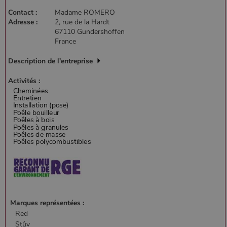
Contact :
Madame ROMERO
Adresse :
2, rue de la Hardt
67110 Gundershoffen
France
Description de l'entreprise
Activités :
Marques représentées :
Nom
Fournisseur
/
Domaine
Expiration
Descripti
Red
Nom
Fournisseur
/
Domaine
Expiration
Description
pabk_id.1.d14a
www.poelesabois.com
1 an
Fournisseur
/
Stûv
Nom
Expiration
Description