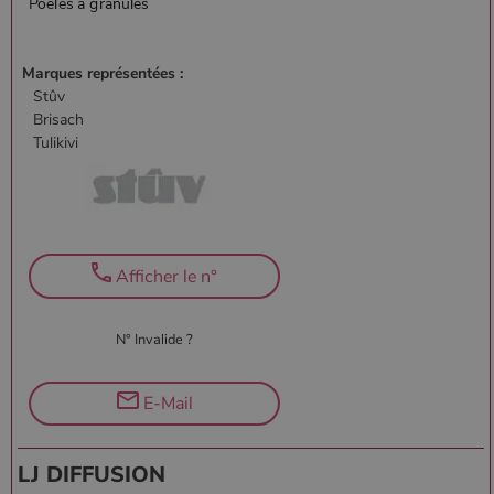
CookieScriptConsent
4
CookieScript
semaine
www.poelesabois.com
Marques représentées :
2 jours
Stûv
Brisach
Tulikivi
Afficher le n°
N° Invalide ?
PHPSESSID
Session
PHP.net
.www.poelesabois.com
E-Mail
LJ DIFFUSION