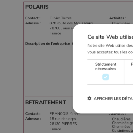
POLARIS
Contact :
Olivier Torres
Activités :
Adresse :
878 route des Mousseaux
78760 Jouars-Pontchartrain
France
Ce site Web utilis
Description de l'entreprise
Notre site Web utilise des
vous acceptez tous les co
Strictement
nécessaires
Visiter le site internet
AFFICHER LES DÉTA
BFTRAITEMENT
Contact :
FRANCOIS Yann
Activités :
Adresse :
15 rue des ceps
28130 PIERRES
Strictement
France