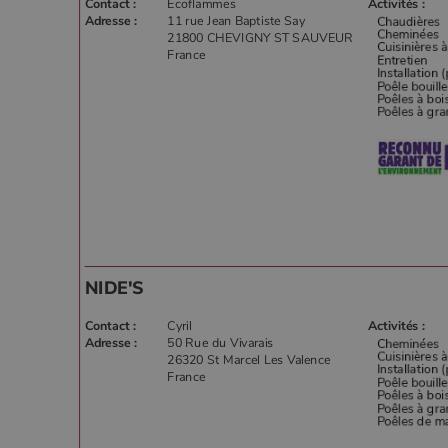
.poeles
VISITOR_INFO1_LIVE
Contact :
Ecoflammes
Activités :
Goog
pabk_ses.1.d14a
.you
Adresse :
11 rue Jean Baptiste Say
21800 CHEVIGNY ST SAUVEUR
_ga
Google
.poeles
France
_gcl_au
Goog
.poe
YSC
Goog
.you
_gat_UA-627591-
.poeles
7
_ga_W8LED1F420
.poeles
NIDE'S
Contact :
Cyril
Activités :
Adresse :
50 Rue du Vivarais
26320 St Marcel Les Valence
France