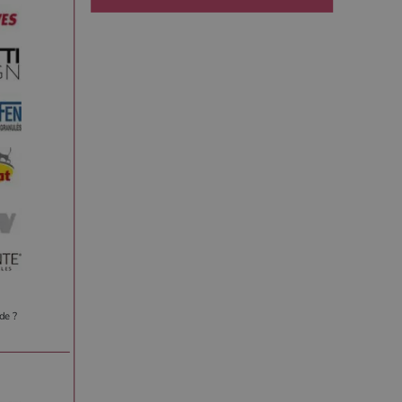
de ?
r