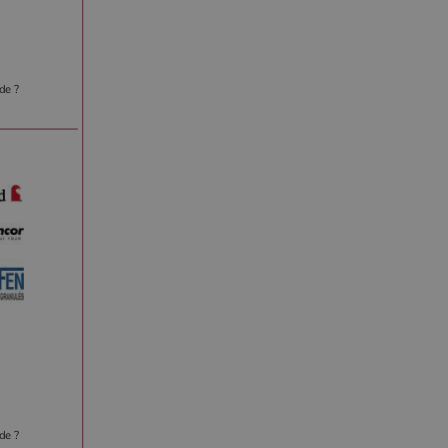
de ?
de ?