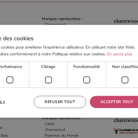
Marques représentées :
Charnwood
Stûv
Arco
e des cookies
Barbas Bellfires
 cookies pour améliorer l'expérience utilisateur. En utilisant notre site Web,
Deville
Voir plus
okies conformément à notre Politique relative aux cookies.
En savoir plus
Performance
Ciblage
Fonctionnalité
Non classifiés
N° Invali
Afficher le n°
REFUSER TOUT
ACCEPTER TOUT
ILS
Marques représentées :
Cadel
Charnwood
 nécessaires
Performance
Ciblage
Fonctionnalité
Non classifiés
Flammes du Monde