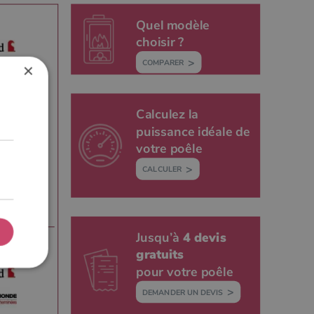
Quel modèle
choisir ?
COMPARER
×
Calculez la
puissance idéale de
votre poêle
CALCULER
de ?
Jusqu’à
4 devis
gratuits
pour votre poêle
DEMANDER UN DEVIS