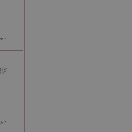
de ?
de ?