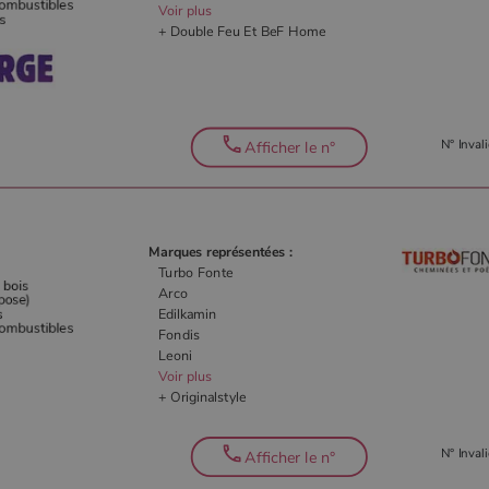
Voir plus
+ Double Feu Et BeF Home
N° Invali
Afficher le n°
Marques représentées :
Turbo Fonte
Arco
Edilkamin
Fondis
Leoni
Voir plus
+ Originalstyle
N° Invali
Afficher le n°