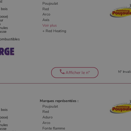
Poujoulat
Red
Arco
Axis
Voir plus
+ Red Heating
N° Invali
Afficher le n°
Marques représentées :
Poujoulat
Red
Aduro
Arco
Fonte flamme