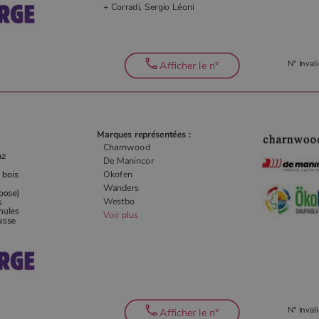
+ Corradi, Sergio Léoni
N° Invali
Afficher le n°
Marques représentées :
Charnwood
De Manincor
Okofen
Wanders
Westbo
Voir plus
N° Invali
Afficher le n°