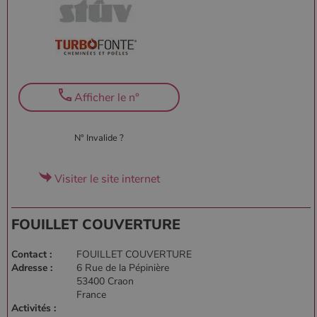
pour limiter la
quantité de
données
enregistrées
par Google
sur les sites
Web à fort
trafic.
_ga_W8LED1F420
.poelesabois.com
1 an 1
Ce cookie est
Afficher le n°
mois
utilisé par
Google
Analytics
pour
N° Invalide ?
conserver
l'état de la
session.
Visiter le site internet
FOUILLET COUVERTURE
Contact :
FOUILLET COUVERTURE
Adresse :
6 Rue de la Pépinière
53400 Craon
France
Activités :