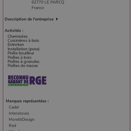
62770 LE PARCQ
France
Description de l'entreprise
Activités :
PHPSESSID
Session
PHP.net
.www.poelesabois.com
Marques représentées :
Cadel
Interstoves
MorettiDesign
Red