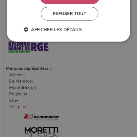
REFUSER TOUT
AFFICHER LES DÉTAILS
Strictement nécessaires
Performance
Ciblage
Fonctionnalité
Non classifiés
Marques représentées :
Artense
Les cookies strictement nécessaires habilitent des
fonctionnalités de base du site Web telles que la
De Manincor
connexion des utilisateurs et la gestion des comptes.
MorettiDesign
Le site Web ne peut pas être utilisé correctement sans
Poujoulat
les cookies strictement nécessaires.
Stûv
Nom
Fournisseur
/
Domaine
Expirati
Voir plus
VISITOR_PRIVACY_METADATA
5 mois 
YouTube
semaine
.youtube.com