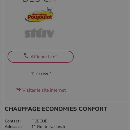
Afficher le n°
Google Privacy
Policy
N° Invalide ?
CookieScriptConsent
4
CookieScript
Visiter le site internet
semaine
www.poelesabois.com
2 jours
CHAUFFAGE ECONOMIES CONFORT
Contact :
F.BECUE
Adresse :
11 Route Nationale