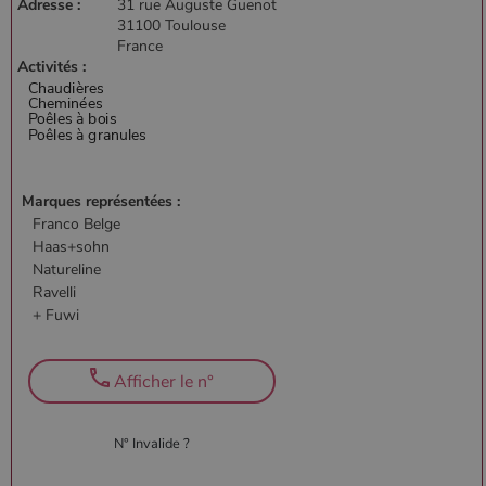
Adresse :
31 rue Auguste Guenot
31100 Toulouse
France
Activités :
Marques représentées :
Franco Belge
Haas+sohn
Natureline
Ravelli
+ Fuwi
Afficher le n°
N° Invalide ?