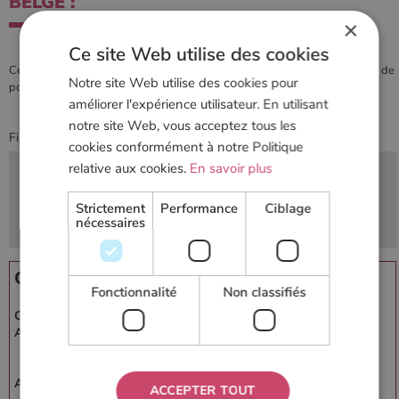
BELGE :
×
Ce site Web utilise des cookies
Cette liste vous est fournie par l'annuaire des revendeurs et distributeurs de
Notre site Web utilise des cookies pour
poêles à bois et granulés (99)
améliorer l'expérience utilisateur. En utilisant
notre site Web, vous acceptez tous les
Filtrez les résultats ci-dessous (ou
modifier votre recherche
) :
cookies conformément à notre Politique
PAR DÉPARTEMENT
relative aux cookies.
En savoir plus
PAR ACTIVITÉS
Strictement
Performance
Ciblage
nécessaires
PAR MARQUES
CREATIVE POSE
Fonctionnalité
Non classifiés
Contact :
Creative Pose
Adresse :
240 rue de la vezonne
38780 Estrablin
France
Activités :
ACCEPTER TOUT