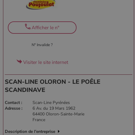
l'élément de
modèle sur le
nom contient
le numéro
d'identité
unique du
Afficher le n°
compte ou du
site Web
auquel il se
rapporte. Il
s'agit d'une
N° Invalide ?
variante du
cookie _gat
qui est utilisé
pour limiter la
Visiter le site internet
quantité de
données
enregistrées
par Google
SCAN-LINE OLORON - LE POÊLE
sur les sites
Web à fort
SCANDINAVE
trafic.
_ga_W8LED1F420
.poelesabois.com
1 an 1
Ce cookie est
Contact :
Scan-Line Pyrénées
mois
utilisé par
Google
Adresse :
6 Av. du 19 Mars 1962
Analytics
64400 Oloron-Sainte-Marie
pour
France
conserver
l'état de la
session.
Description de l'entreprise