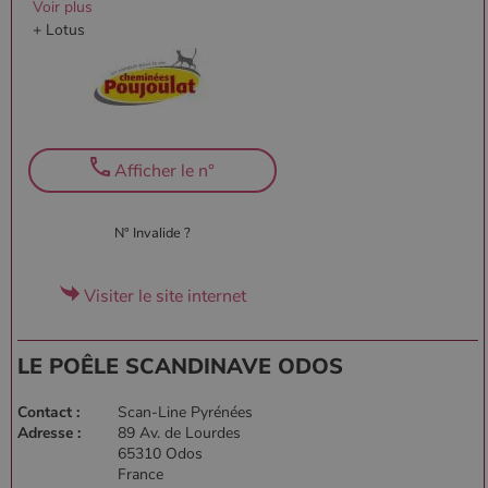
Voir plus
+ Lotus
CookieScriptConsent
4
CookieScript
semaine
www.poelesabois.com
2 jours
Afficher le n°
N° Invalide ?
Visiter le site internet
PHPSESSID
Session
PHP.net
LE POÊLE SCANDINAVE ODOS
.www.poelesabois.com
Contact :
Scan-Line Pyrénées
Adresse :
89 Av. de Lourdes
65310 Odos
France