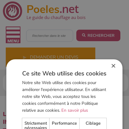
.net
Poeles
Le guide du chauffage au bois
RECHERCHER
▶
DEMANDER UN DEVIS
×
Ce site Web utilise des cookies
Accueil
Outils
Annuaire des revendeurs &
Notre site Web utilise des cookies pour
installateurs
améliorer l'expérience utilisateur. En utilisant
notre site Web, vous acceptez tous les
cookies conformément à notre Politique
relative aux cookies.
En savoir plus
LES REVENDEURS, DISTRIBUTEURS,
INSTALLATEURS ET MAGASINS HETA :
Strictement
Performance
Ciblage
nécessaires