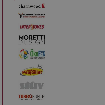
le numéro
d'identité
unique du
compte ou du
site Web
auquel il se
rapporte. Il
s'agit d'une
variante du
cookie _gat
qui est utilisé
pour limiter la
quantité de
données
enregistrées
par Google
sur les sites
Web à fort
trafic.
_ga_W8LED1F420
.poelesabois.com
1 an 1
Ce cookie est
mois
utilisé par
Google
Analytics
pour
conserver
l'état de la
session.