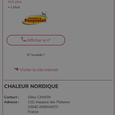
CookieScriptConsent
4
CookieScript
Voir plus
semaine
www.poelesabois.com
+ Lotus
2 jours
Afficher le n°
N° Invalide ?
Visiter le site internet
PHPSESSID
Session
PHP.net
.www.poelesabois.com
CHALEUR NORDIQUE
Contact :
Gilles CAMON
Adresse :
110, impasse des Platanes
33640 ARBANATS
France