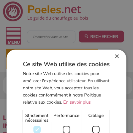
.net
Poeles
Le guide du chauffage au bois
RECHERCHER
×
▶
DEMANDER UN DEVIS
Ce site Web utilise des cookies
Notre site Web utilise des cookies pour
améliorer l'expérience utilisateur. En utilisant
Accueil
Outils
Annuaire des revendeurs &
notre site Web, vous acceptez tous les
installateurs
cookies conformément à notre Politique
relative aux cookies.
En savoir plus
Strictement
Performance
Ciblage
LES REVENDEURS, DISTRIBUTEURS,
nécessaires
INSTALLATEURS ET MAGASINS JIDE :