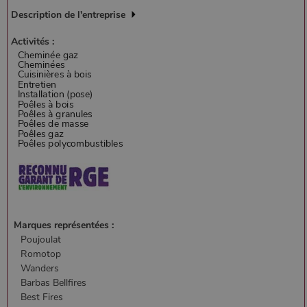
les cookies strictement nécessaires.
Description de l'entreprise
Nom
Fournisseur
/
Domaine
Expirati
Activités :
VISITOR_PRIVACY_METADATA
5 mois 
YouTube
semaine
.youtube.com
Marques représentées :
Poujoulat
Google Privacy
Policy
Romotop
Wanders
Barbas Bellfires
Best Fires