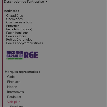
Google
Description de l'entreprise
Analytics, où
l'élément de
Activités :
modèle sur le
nom contient
le numéro
d'identité
unique du
compte ou du
site Web
auquel il se
rapporte. Il
s'agit d'une
variante du
cookie _gat
qui est utilisé
pour limiter la
quantité de
données
enregistrées
par Google
sur les sites
Marques représentées :
Web à fort
Cadel
trafic.
Fireplace
_ga_W8LED1F420
.poelesabois.com
1 an 1
Ce cookie est
Hoben
mois
utilisé par
Google
Interstoves
Analytics
Poujoulat
pour
conserver
Voir plus
l'état de la
+ Emaflam