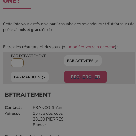
ONE :
Les cookies strictement nécessaires habilitent des
fonctionnalités de base du site Web telles que la
connexion des utilisateurs et la gestion des comptes.
Le site Web ne peut pas être utilisé correctement sans
Cette liste vous est fournie par l'annuaire des revendeurs et distributeurs de
les cookies strictement nécessaires.
poêles à bois et granulés (4)
Nom
Fournisseur
/
Domaine
Expirati
VISITOR_PRIVACY_METADATA
5 mois 
YouTube
semaine
.youtube.com
Filtrez les résultats ci-dessous (ou
modifier votre recherche
) :
PAR DÉPARTEMENT
PAR ACTIVITÉS
PAR MARQUES
BFTRAITEMENT
Contact :
FRANCOIS Yann
Adresse :
15 rue des ceps
28130 PIERRES
France
Google Privacy
Policy