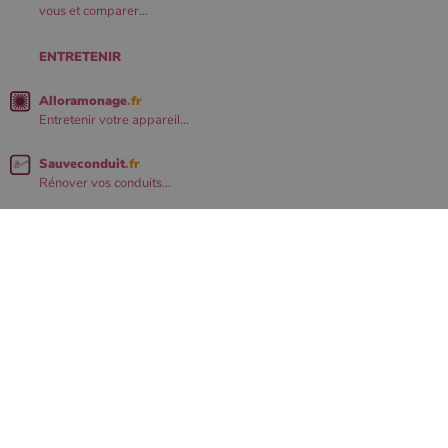
vous et comparer...
ENTRETENIR
Alloramonage
.fr
Entretenir votre appareil...
Sauveconduit
.fr
Rénover vos conduits...