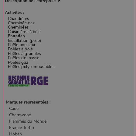
Description de l'entreprise
Activités :
CookieScriptConsent
4
CookieScript
semaine
www.poelesabois.com
2 jours
Marques représentées :
PHPSESSID
Session
PHP.net
Cadel
.www.poelesabois.com
Charnwood
Flammes du Monde
France Turbo
Hoben