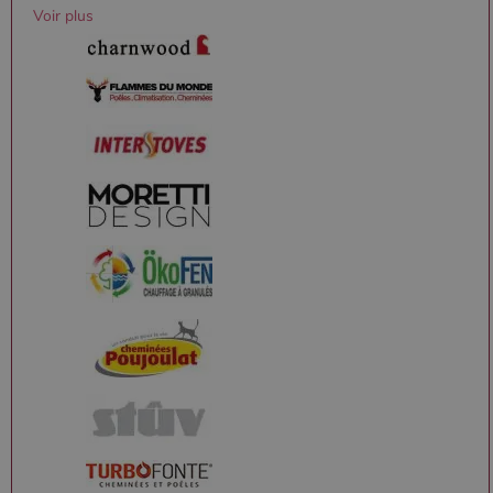
Voir plus
Nom
Fournisseur
/
Domaine
Expiration
Descripti
Nom
Fournisseur
/
Domaine
Expiration
Description