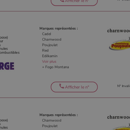
Afficher le n°
Marques représentées :
Cadel
Charnwood
Poujoulat
Red
Edilkamin
Voir plus
+ Fogo Montana
N° Invali
Afficher le n°
Marques représentées :
Charnwood
Poujoulat