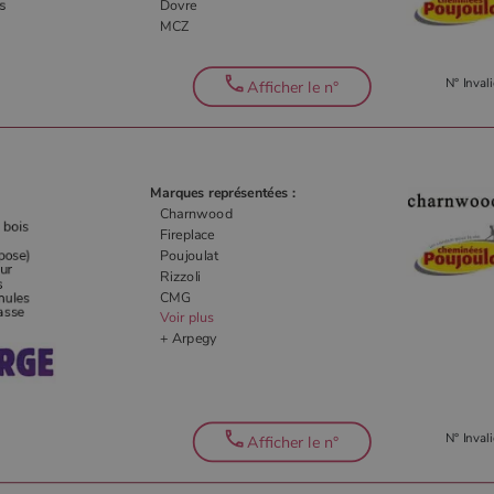
Dovre
MCZ
N° Invali
Afficher le n°
Marques représentées :
Charnwood
Fireplace
Poujoulat
Rizzoli
CMG
Voir plus
+ Arpegy
N° Invali
Afficher le n°