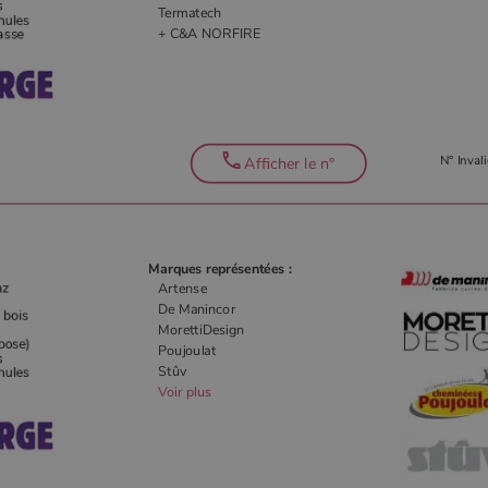
Termatech
+ C&A NORFIRE
N° Invali
Afficher le n°
Marques représentées :
Artense
De Manincor
MorettiDesign
Poujoulat
Stûv
Voir plus