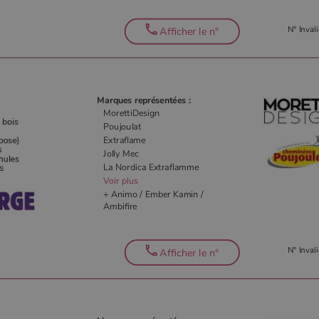
N° Invali
Afficher le n°
Marques représentées :
MorettiDesign
Poujoulat
Extraflame
Jolly Mec
La Nordica Extraflamme
Voir plus
+ Animo / Ember Kamin /
Ambifire
N° Invali
Afficher le n°