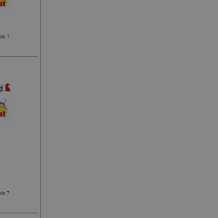
de ?
de ?