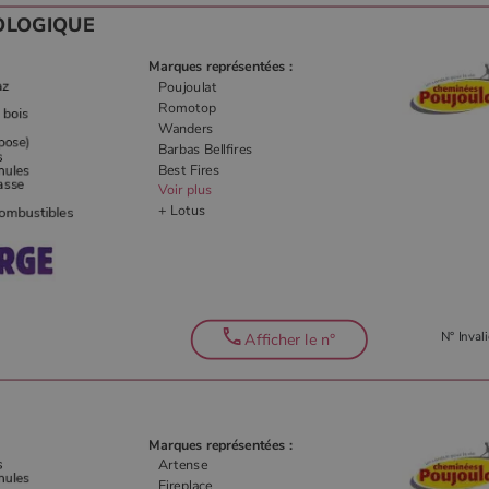
OLOGIQUE
Marques représentées :
Poujoulat
Romotop
Wanders
Barbas Bellfires
Best Fires
Voir plus
+ Lotus
N° Invali
Afficher le n°
Marques représentées :
Artense
Fireplace