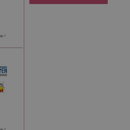
de ?
de ?