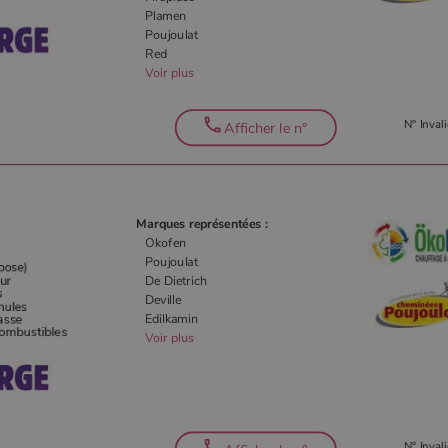
Plamen
Poujoulat
Red
Voir plus
N° Invali
Afficher le n°
Marques représentées :
Okofen
Poujoulat
De Dietrich
Deville
Edilkamin
Voir plus
N° Invali