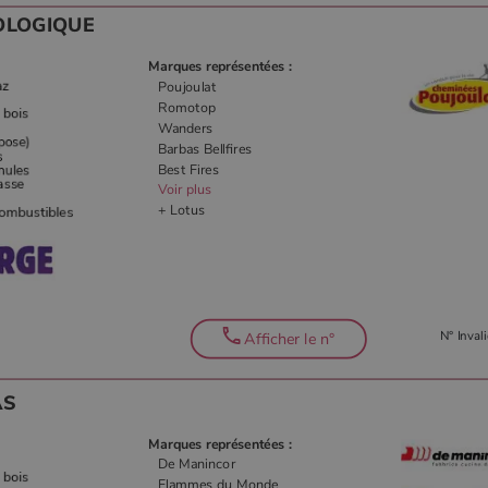
OLOGIQUE
Marques représentées :
Poujoulat
Romotop
Wanders
Barbas Bellfires
Best Fires
Voir plus
+ Lotus
N° Invali
Afficher le n°
AS
Marques représentées :
De Manincor
Flammes du Monde