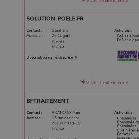
Visiter le site internet
VISITOR_PRIVACY_METADA
SOLUTION-POELE.FR
Contact :
Stephane
Activités :
CookieScriptConsent
Adresse :
2 r Cugnot
Angers
France
Google Privacy 
PHPSESSID
Description de l'entreprise
Visiter le site internet
Nom
BFTRAITEMENT
Nom
Fourniss
Fournis
Nom
pabk_id.1.d14a
Domain
Four
Nom
bb2_screener_
Bad Beh
Dom
Contact :
FRANCOIS Yann
Activités :
__Secure-ROLLOUT_TOKEN
www.poe
_gid
Google
Adresse :
15 rue des ceps
.poeles
VISITOR_INFO1_LIVE
Goog
pabk_ses.1.d14a
.you
28130 PIERRES
France
_ga
Google
.poeles
_gcl_au
Goog