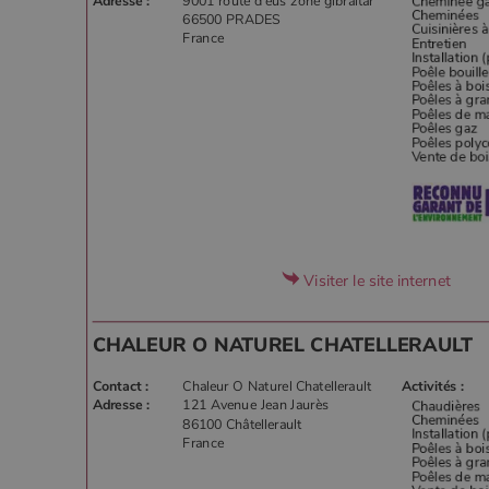
Adresse :
9001 route d'eus zone gibraltar
66500 PRADES
France
Visiter le site internet
CHALEUR O NATUREL CHATELLERAULT
Contact :
Chaleur O Naturel Chatellerault
Activités :
Adresse :
121 Avenue Jean Jaurès
86100 Châtellerault
France