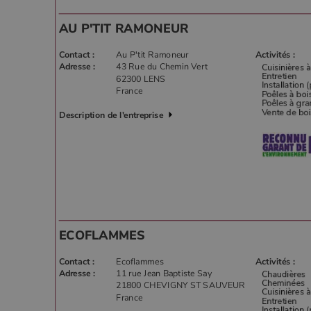
AU P'TIT RAMONEUR
Contact :
Au P'tit Ramoneur
Activités :
Adresse :
43 Rue du Chemin Vert
62300 LENS
France
Description de l'entreprise
ECOFLAMMES
Contact :
Ecoflammes
Activités :
Adresse :
11 rue Jean Baptiste Say
21800 CHEVIGNY ST SAUVEUR
France