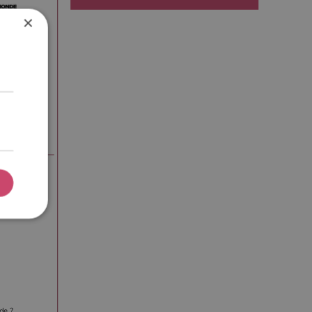
×
de ?
de ?