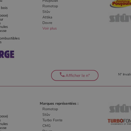
Poujoulat
Romotop
Stûv
Attika
Dovre
Voir plus
N° Invali
Afficher le n°
Marques représentées :
Romotop
Stûv
Turbo Fonte
CMG