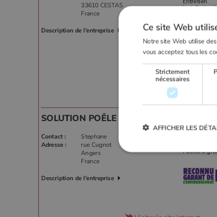
33610 CESTAS
France
Ce site Web utilis
Description de l'entreprise
Notre site Web utilise des
vous acceptez tous les co
Strictement
nécessaires
Visiter le site internet
SOLUTION POÊLE
AFFICHER LES DÉTA
Contact :
Stephane
Activités :
Adresse :
rue Cugnot
Angers
France
Strictement
Description de l'entreprise
Les cookies strictement nécessai
gestion des comptes. Le site Web
Nom