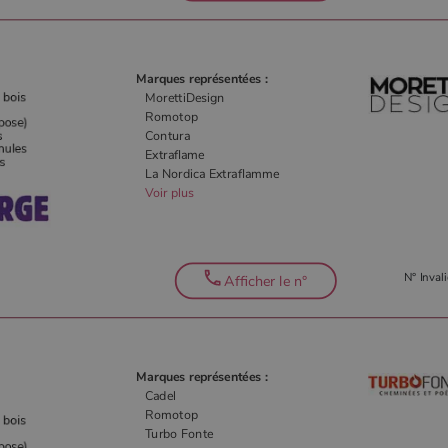
Marques représentées :
MorettiDesign
Romotop
Contura
Extraflame
La Nordica Extraflamme
Voir plus
N° Invali
Afficher le n°
Marques représentées :
Cadel
Romotop
Turbo Fonte