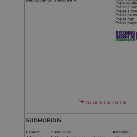
Description de l'entreprise
.poe
YSC
Goog
.you
_gat_UA-627591-
.poeles
7
_ga_W8LED1F420
.poeles
Visiter le site internet
SUDMOBIDIS
Contact :
Sudmobidis
Activités :