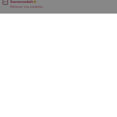
Sauveconduit
.fr
Rénover vos conduits...