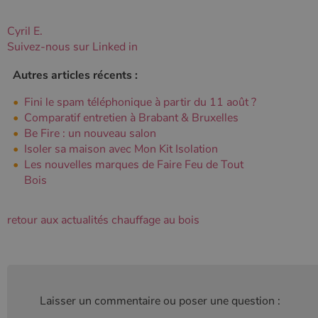
cookie est
par
utilisé pour
Doubleclick
distinguer les
et fournit
Cyril E.
utilisateurs
des
Suivez-nous sur Linked in
uniques en
information
attribuant un
sur la
numéro
manière
Autres articles récents :
généré
dont
aléatoirement
l'utilisateur
comme
final utilise
Fini le spam téléphonique à partir du 11 août ?
identifiant
le site Web
Comparatif entretien à Brabant & Bruxelles
client. Il est
et sur toute
inclus dans
publicité
Be Fire : un nouveau salon
chaque
que
demande de
Isoler sa maison avec Mon Kit Isolation
l'utilisateur
page d'un site
final a pu
Les nouvelles marques de Faire Feu de Tout
et utilisé pour
voir avant
calculer les
de visiter
Bois
données de
ledit site
visiteur, de
Web.
session et de
campagne
YSC
Session
Ce cookie
retour aux actualités chauffage au bois
Google LLC
pour les
est défini
.youtube.com
rapports
par YouTub
d'analyse du
pour suivre
site.
les vues de
vidéos
_gat_UA-627591-
.poelesabois.com
58
Il s'agit d'un
intégrées.
7
secondes
cookie de
type modèle
Laisser un commentaire ou poser une question :
défini par
Google