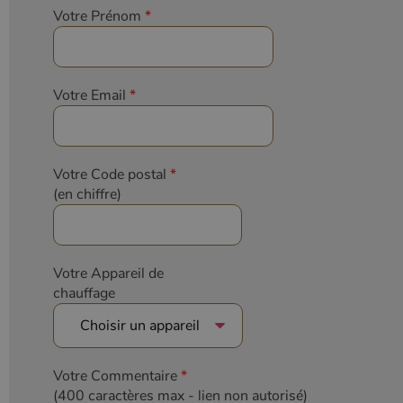
Analytics, où
Votre Prénom
*
l'élément de
modèle sur le
nom contient
le numéro
d'identité
unique du
Votre Email
*
compte ou du
site Web
auquel il se
rapporte. Il
s'agit d'une
variante du
Votre Code postal
*
cookie _gat
qui est utilisé
(en chiffre)
pour limiter la
quantité de
données
enregistrées
par Google
sur les sites
Votre Appareil de
Web à fort
trafic.
chauffage
_ga_W8LED1F420
.poelesabois.com
1 an 1
Ce cookie est
mois
utilisé par
Google
Analytics
pour
Votre Commentaire
*
conserver
l'état de la
(400 caractères max
- lien non autorisé)
session.