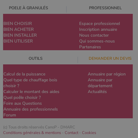
POELE À GRANULÉS
PROFESSIONNEL
BIEN CHOISIR
Espace professionnel
BIEN ACHETER
Inscription annuaire
BIEN INSTALLER
Nous contacter
BIEN UTILISER
Qui sommes-nous
Partenaires
OUTILS
DEMANDER UN DEVIS
Calcul de la puissance
Annuaire par région
Quel type de chauffage bois
Annuaire par
choisir ?
département
Calculer le montant des aides
Actualités
Quel poêle choisir ?
Foire aux Questions
Annuaire des professionnels
Forum
(c) Tous droits réservés CanoP -
DMARC
Conditions générales & mentions
-
Contact
-
Cookies