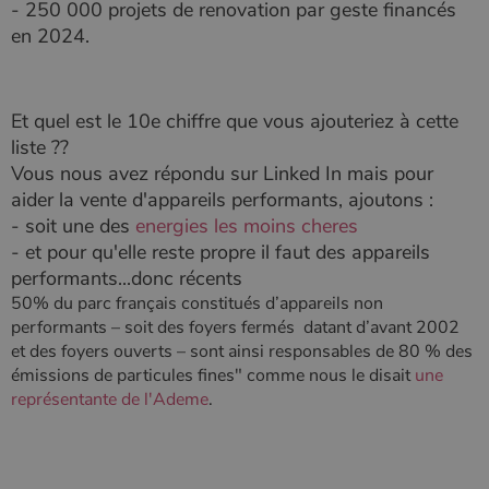
pabk_id.1.d14a
www.poelesabois.com
1 an
- 250 000 projets de renovation par geste financés
Fournisseur
/
Nom
Expiration
Description
bb2_screener_
Session
Cookie
Bad Behaviour
Domaine
Fournisseur
/
en 2024.
Nom
Expiration
Description
__Secure-
.youtube.com
5 mois 4
défini par
www.poelesabois.com
Domaine
ROLLOUT_TOKEN
semaines
le plug-in
_gid
1 jour
Ce cookie est
Google LLC
anti-spam
défini par
.poelesabois.com
VISITOR_INFO1_LIVE
5 mois 4
Ce cookie
Google LLC
pabk_ses.1.d14a
www.poelesabois.com
29
Bad
Google
semaines
est défini
.youtube.com
minutes
Behavior.
Analytics. Il
par Youtub
58
stocke et met
Et quel est le 10e chiffre que vous ajouteriez à cette
pour garder
secondes
à jour une
une trace
liste ??
valeur unique
des
pour chaque
préférence
Vous nous avez répondu sur Linked In mais pour
page visitée
de
et est utilisé
l'utilisateur
aider la vente d'appareils performants, ajoutons :
pour compter
pour les
- soit une des
energies les moins cheres
et suivre les
vidéos
pages vues.
Youtube
- et pour qu'elle reste propre il faut des appareils
intégrées
_ga
1 an 1
Ce nom de
Google LLC
dans les
performants...donc récents
mois
cookie est
.poelesabois.com
sites; il peu
50% du parc français constitués d’appareils non
associé à
également
Google
déterminer
performants – soit des foyers fermés datant d’avant 2002
Universal
si le visiteu
Analytics -
du site
et des foyers ouverts – sont ainsi responsables de 80 % des
qui est une
utilise la
émissions de particules fines" comme nous le disait
une
mise à jour
nouvelle ou
importante du
l'ancienne
représentante de l'Ademe
.
service
version de
d'analyse le
l'interface
plus
Youtube.
couramment
utilisé de
_gcl_au
2 mois 4
Ce cookie
Google LLC
Google. Ce
semaines
est défini
.poelesabois.com