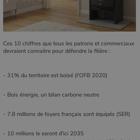
CookieScriptConsent
4
CookieScript
semaine
www.poelesabois.com
2 jours
Ces 10 chiffres que tous les patrons et commerciaux
devraient connaitre pour défendre la filière :
- 31% du territoire est boisé (l'OFB 2020)
- Bois énergie, un bilan carbone neutre
PHPSESSID
Session
PHP.net
.www.poelesabois.com
- 7.8 millions de foyers français sont équipés (SER)
- 10 millions le seront d'ici 2035