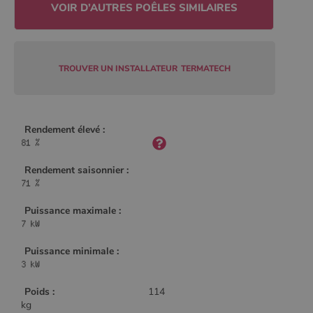
Google Privacy
Policy
TROUVER UN INSTALLATEUR
TERMATECH
CookieScriptConsent
4
CookieScript
semaine
www.poelesabois.com
2 jours
Rendement élevé :
Rendement saisonnier :
Puissance maximale :
Puissance minimale :
PHPSESSID
Session
PHP.net
.www.poelesabois.com
Poids :
114
kg