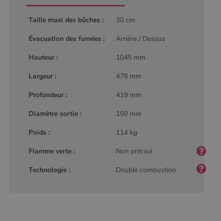
7
secondes
cookie de
type modèle
défini par
Taille maxi des bûches :
30 cm
Google
Analytics, où
l'élément de
Évacuation des fumées :
Arrière / Dessus
modèle sur le
nom contient
Hauteur :
1045 mm
le numéro
d'identité
unique du
Largeur :
478 mm
compte ou du
site Web
auquel il se
Profondeur :
419 mm
rapporte. Il
s'agit d'une
variante du
Diamètre sortie :
150 mm
cookie _gat
qui est utilisé
Poids :
114 kg
pour limiter la
quantité de
données
Flamme verte :
Non précisé
enregistrées
par Google
sur les sites
Technologie :
Double combustion
Web à fort
trafic.
_ga_W8LED1F420
.poelesabois.com
1 an 1
Ce cookie est
mois
utilisé par
Google
Analytics