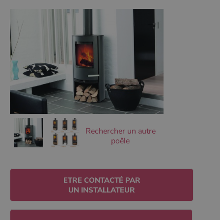
Ciblage
Fonctionnalité
Non classifiés
Les cookies strictement nécessaires habilitent des
fonctionnalités de base du site Web telles que la
connexion des utilisateurs et la gestion des comptes.
Le site Web ne peut pas être utilisé correctement sans
les cookies strictement nécessaires.
Nom
Fournisseur
/
Domaine
Expirati
VISITOR_PRIVACY_METADATA
5 mois 
YouTube
semaine
.youtube.com
Rechercher un autre
poêle
ETRE CONTACTÉ PAR
UN INSTALLATEUR