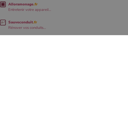
Alloramonage
.fr
Entretenir votre appareil...
Sauveconduit
.fr
Rénover vos conduits...