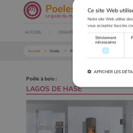
.net
Poeles
Ce site Web utilis
Le guide du chauffage au bois
Notre site Web utilise des
vous acceptez tous les co
ACCUEIL
CHAUFFAGE AU BOIS
POELE À
Strictement
nécessaires
Accueil
Outils
Recherche Poêle à bois
LAGOS d
AFFICHER LES DÉTA
Poêle à bois :
LAGOS DE
HASE
Strictement
Les cookies strictement nécessai
gestion des comptes. Le site Web
Nom
VISITOR_PRIVACY_METADA