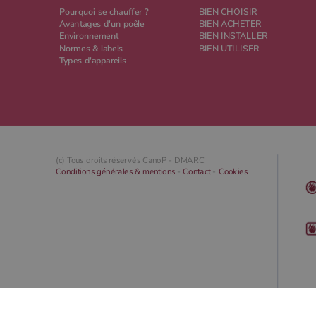
Pourquoi se chauffer ?
BIEN CHOISIR
Avantages d'un poêle
BIEN ACHETER
Environnement
BIEN INSTALLER
Normes & labels
BIEN UTILISER
Types d'appareils
(c) Tous droits réservés CanoP -
DMARC
Conditions générales & mentions
-
Contact
-
Cookies