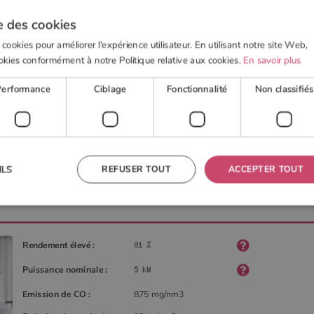
e des cookies
 cookies pour améliorer l'expérience utilisateur. En utilisant notre site Web,
okies conformément à notre Politique relative aux cookies.
En savoir plus
 BOIS
POELE À GRANULÉS
ACTUALITÉS
OUTI
Performance
Ciblage
Fonctionnalité
Non classifiés
e Hase
REFUSER TOUT
ACCEPTER TOUT
ILS
 nécessaires
Performance
Ciblage
Fonctionnalité
Non classifiés
Rendement élevé :
res habilitent des fonctionnalités de base du site Web telles que la connexion des utilisateurs et la
 ne peut pas être utilisé correctement sans les cookies strictement nécessaires.
Puissance nominale :
Fournisseur
/
Domaine
Expiration
Description
Emission de CO :
875 mg/nm3
TA
5 mois 4
Ce cookie est utilisé pour stocker le consentement de
YouTube
semaines
l'utilisateur et les choix de confidentialité pour leur
.youtube.com