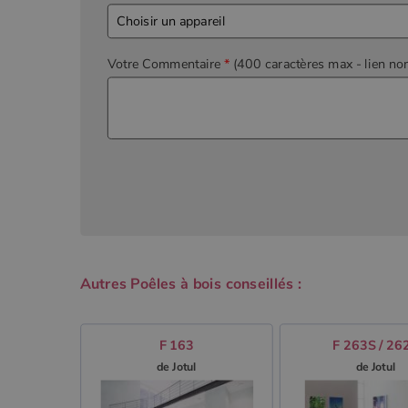
Votre Commentaire
*
(400 caractères max
- lien no
Autres Poêles à bois conseillés :
F 163
F 263S / 26
de Jotul
de Jotul