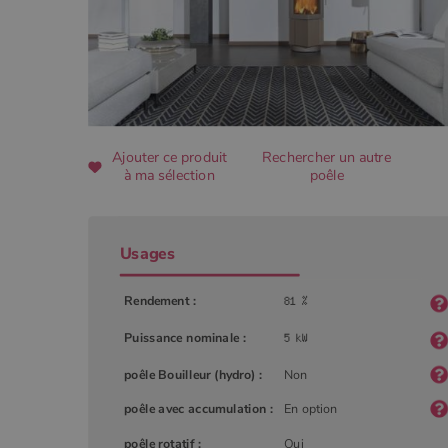
CookieScriptConsent
Google Privacy 
Ajouter ce produit
Rechercher un autre
PHPSESSID
à ma sélection
poêle
Usages
Nom
Rendement :
Nom
Fourniss
Fournis
Nom
pabk_id.1.d14a
Domain
Four
Nom
bb2_screener_
Bad Beh
Dom
Puissance nominale :
__Secure-ROLLOUT_TOKEN
www.poe
_gid
Google
.poeles
VISITOR_INFO1_LIVE
Goog
pabk_ses.1.d14a
poêle Bouilleur (hydro) :
Non
.you
_ga
Google
poêle avec accumulation :
En option
.poeles
_gcl_au
Goog
.poe
poêle rotatif :
Oui