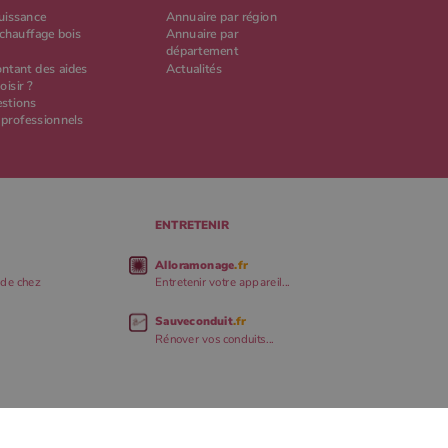
puissance
Annuaire par région
chauffage bois
Annuaire par
département
ontant des aides
Actualités
oisir ?
estions
 professionnels
ENTRETENIR
Alloramonage
.fr
 de chez
Entretenir votre appareil...
Sauveconduit
.fr
Rénover vos conduits...