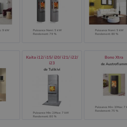
x: 9 kW
Puissance Nomi: 5 kW
Puissance Nomi: 5 kW
Rendement: 79 %
Rendement: 80 %
Kaita i12/ i15/ i20/ i21/ i22/
Bono Xtra
i23
de Austroflam
de Tulikivi
Puissance Min: 3/Max: 7
Rendement: 75 %
Puissance Min: 2/Max: 7 kW
Rendement: 80 %