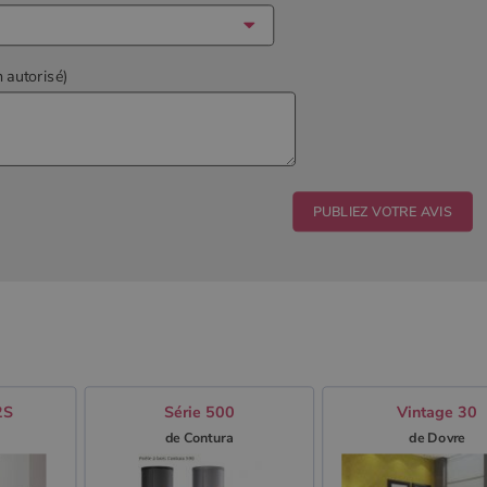
n autorisé)
2S
Série 500
Vintage 30
de Contura
de Dovre