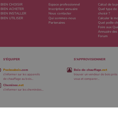
BIEN CHOISIR
Espace professionnel
Calcul de la 
BIEN ACHETER
Inscription annuaire
Quel type de 
BIEN INSTALLER
Nous contacter
choisir ?
BIEN UTILISER
Qui sommes-nous
Calculer le m
Partenaires
Quel poêle ch
Foire aux Qu
Annuaire des
Forum
S'ÉQUIPER
S'APPROVISIONNER
Poelesabois
.com
Bois-de-chauffage
.net
s'informer sur les appareils
trouver un vendeur de bois près
de chauffage au bois...
vous et comparer...
Cheminee
.net
s'informer sur les cheminées...