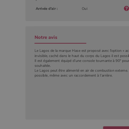
YSC
Arrivée d'air :
Oui
Goog
.you
_gat_UA-627591-
.poeles
7
Notre avis
_ga_W8LED1F420
.poeles
Le Lagos de la marque Hase est proposé avec l’option « ac
invisible, caché dans le haut du corps du Lagos il est possi
Il est également équipé d’une console tournante à 90° pour 
souhaitée.
Le Lagos peut être alimenté en air de combustion externe. 
possible, même avec un raccordement à l’arrière.