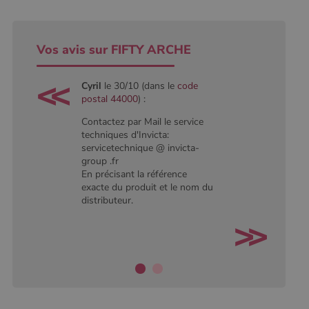
conserver
l'état de la
session.
Vos avis sur FIFTY ARCHE
Cyril
le 30/10 (dans le
code
postal 44000
) :
Contactez par Mail le service
techniques d'Invicta:
servicetechnique @ invicta-
group .fr
En précisant la référence
exacte du produit et le nom du
distributeur.