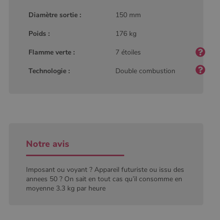
type modèle
défini par
Diamètre sortie :
150 mm
Google
Analytics, où
l'élément de
Poids :
176 kg
modèle sur le
nom contient
le numéro
Flamme verte :
7 étoiles
d'identité
unique du
Technologie :
Double combustion
compte ou du
site Web
auquel il se
rapporte. Il
s'agit d'une
variante du
cookie _gat
qui est utilisé
pour limiter la
quantité de
données
Notre avis
enregistrées
par Google
sur les sites
Web à fort
Imposant ou voyant ? Appareil futuriste ou issu des
trafic.
annees 50 ? On sait en tout cas qu’il consomme en
moyenne 3.3 kg par heure
_ga_W8LED1F420
.poelesabois.com
1 an 1
Ce cookie est
mois
utilisé par
Google
Analytics
pour