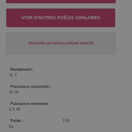
Policy
CookieScriptConsent
4
CookieScript
semaine
www.poelesabois.com
2 jours
TROUVER UN INSTALLATEUR
INVICTA
Rendement :
Puissance maximale :
Puissance minimale :
PHPSESSID
Session
PHP.net
.www.poelesabois.com
Poids :
176
kg