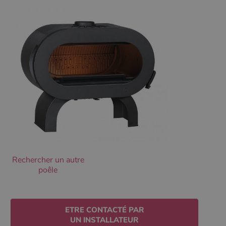
Ciblage
Fonctionnalité
Non classifiés
Les cookies strictement nécessaires habilitent des
fonctionnalités de base du site Web telles que la
connexion des utilisateurs et la gestion des comptes.
Le site Web ne peut pas être utilisé correctement sans
les cookies strictement nécessaires.
Nom
Fournisseur
/
Domaine
Expirati
VISITOR_PRIVACY_METADATA
5 mois 
YouTube
semaine
.youtube.com
Rechercher un autre
poêle
ETRE CONTACTÉ PAR
UN INSTALLATEUR
Google Privacy