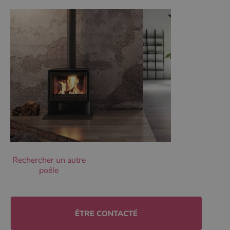
Ciblage
Fonctionnalité
Non classifiés
Les cookies strictement nécessaires habilitent des
fonctionnalités de base du site Web telles que la
connexion des utilisateurs et la gestion des comptes.
Le site Web ne peut pas être utilisé correctement sans
les cookies strictement nécessaires.
Nom
Fournisseur
/
Domaine
Expirati
VISITOR_PRIVACY_METADATA
5 mois 
YouTube
semaine
.youtube.com
Rechercher un autre
poêle
ÊTRE CONTACTÉ
Google Privacy