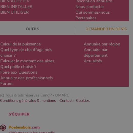
BIEN ACHETER
Inscription annuaire
BIEN INSTALLER
Nous contacter
BIEN UTILISER
Qui sommes-nous
Partenaires
OUTILS
DEMANDER UN DEVIS
Calcul de la puissance
Annuaire par région
Quel type de chauffage bois
Annuaire par
choisir ?
département
Calculer le montant des aides
Actualités
Quel poêle choisir ?
Foire aux Questions
Annuaire des professionnels
Forum
(c) Tous droits réservés CanoP -
DMARC
Conditions générales & mentions
-
Contact
-
Cookies
S'ÉQUIPER
Poelesabois
.com