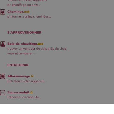
s'informer sur les appareils
de chauffage au bois...
Cheminee
.net
s'informer sur les cheminées...
S'APPROVISIONNER
Bois-de-chauffage
.net
trouver un vendeur de bois près de chez
vous et comparer...
ENTRETENIR
Alloramonage
.fr
Entretenir votre appareil...
Sauveconduit
.fr
Rénover vos conduits...