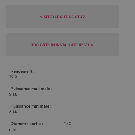
Policy
VISITER LE SITE DE
STÛV
CookieScriptConsent
4
CookieScript
semaine
www.poelesabois.com
2 jours
TROUVER UN INSTALLATEUR STÛV
Rendement :
Puissance maximale :
Puissance minimale :
PHPSESSID
Session
PHP.net
.www.poelesabois.com
Diamètre sortie :
130
mm