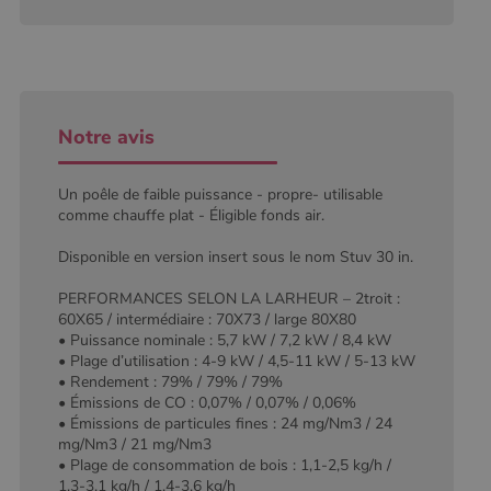
type modèle
défini par
Google
Analytics, où
l'élément de
modèle sur le
nom contient
le numéro
d'identité
Notre avis
unique du
compte ou du
site Web
auquel il se
Un poêle de faible puissance - propre- utilisable
rapporte. Il
comme chauffe plat - Éligible fonds air.
s'agit d'une
variante du
cookie _gat
Disponible en version insert sous le nom Stuv 30 in.
qui est utilisé
pour limiter la
quantité de
PERFORMANCES SELON LA LARHEUR – 2troit :
données
60X65 / intermédiaire : 70X73 / large 80X80
enregistrées
• Puissance nominale : 5,7 kW / 7,2 kW / 8,4 kW
par Google
sur les sites
• Plage d’utilisation : 4-9 kW / 4,5-11 kW / 5-13 kW
Web à fort
• Rendement : 79% / 79% / 79%
trafic.
• Émissions de CO : 0,07% / 0,07% / 0,06%
_ga_W8LED1F420
.poelesabois.com
1 an 1
Ce cookie est
• Émissions de particules fines : 24 mg/Nm3 / 24
mois
utilisé par
mg/Nm3 / 21 mg/Nm3
Google
• Plage de consommation de bois : 1,1-2,5 kg/h /
Analytics
pour
1,3-3,1 kg/h / 1,4-3,6 kg/h