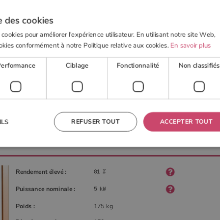
e des cookies
 cookies pour améliorer l'expérience utilisateur. En utilisant notre site Web,
okies conformément à notre Politique relative aux cookies.
En savoir plus
 BOIS
POELE À GRANULÉS
ACTUALITÉS
OUTI
Performance
Ciblage
Fonctionnalité
Non classifiés
 de Wodtke
REFUSER TOUT
ACCEPTER TOUT
ILS
 nécessaires
Performance
Ciblage
Fonctionnalité
Non classifiés
Rendement élevé :
res habilitent des fonctionnalités de base du site Web telles que la connexion des utilisateurs et la
Puissance nominale :
 ne peut pas être utilisé correctement sans les cookies strictement nécessaires.
Fournisseur
/
Domaine
Expiration
Description
Poids :
175 kg
TA
5 mois 4
Ce cookie est utilisé pour stocker le consentement de
YouTube