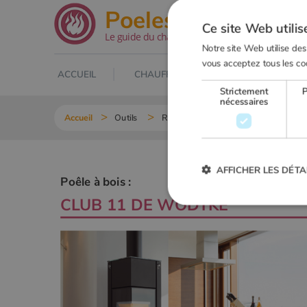
.net
Poeles
Ce site Web utilis
Le guide du chauffage au bois
Notre site Web utilise des
vous acceptez tous les co
ACCUEIL
CHAUFFAGE AU BOIS
POELE À
Strictement
nécessaires
Accueil
Outils
Recherche Poêle à bois
CLUB 11
AFFICHER LES DÉTA
Poêle à bois :
CLUB 11 DE
WODTKE
Strictement
Les cookies strictement nécessai
gestion des comptes. Le site Web
Nom
VISITOR_PRIVACY_METADA