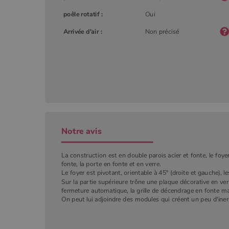
poêle rotatif :
Oui
YSC
Goog
.you
_gat_UA-627591-
.poeles
Arrivée d'air :
Non précisé
7
_ga_W8LED1F420
.poeles
Notre avis
La construction est en double parois acier et fonte, le foye
fonte, la porte en fonte et en verre.
Le foyer est pivotant, orientable à 45° (droite et gauche), l
Sur la partie supérieure trône une plaque décorative en verr
fermeture automatique, la grille de décendrage en fonte ma
On peut lui adjoindre des modules qui créent un peu d'iner