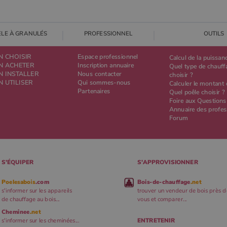
ELE À GRANULÉS
PROFESSIONNEL
OUTILS
N CHOISIR
Espace professionnel
Calcul de la puissan
EN ACHETER
Inscription annuaire
Quel type de chauff
N INSTALLER
Nous contacter
choisir ?
N UTILISER
Qui sommes-nous
Calculer le montant 
Partenaires
Quel poêle choisir ?
Foire aux Questions
Annuaire des profes
Forum
S'ÉQUIPER
S'APPROVISIONNER
Poelesabois
.com
Bois-de-chauffage
.net
s'informer sur les appareils
trouver un vendeur de bois près d
de chauffage au bois...
vous et comparer...
Cheminee
.net
s'informer sur les cheminées...
ENTRETENIR