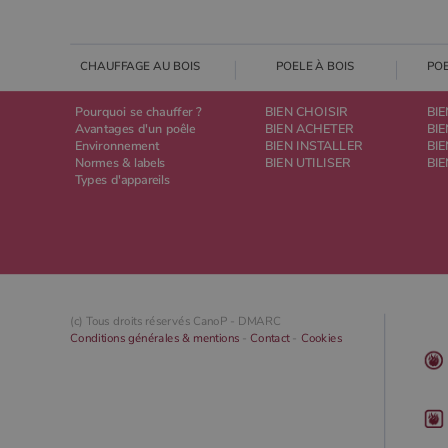
CHAUFFAGE AU BOIS
POELE À BOIS
PO
Pourquoi se chauffer ?
BIEN CHOISIR
BIE
Avantages d'un poêle
BIEN ACHETER
BI
Environnement
BIEN INSTALLER
BIE
Normes & labels
BIEN UTILISER
BIE
Types d'appareils
(c) Tous droits réservés CanoP -
DMARC
Conditions générales & mentions
-
Contact
-
Cookies