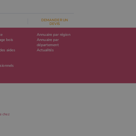
DEMANDER UN
DEVIS
ce
Annuaire par région
age bois
Annuaire par
département
des aides
Actualités
sionnels
e chez