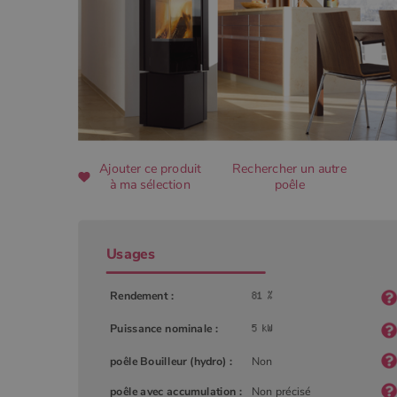
CookieScriptConsent
Google Privacy 
PHPSESSID
Ajouter ce produit
Rechercher un autre
à ma sélection
poêle
Usages
Nom
Nom
Fourniss
Fournis
Nom
pabk_id.1.d14a
Domain
Four
Rendement :
Nom
bb2_screener_
Bad Beh
Dom
__Secure-ROLLOUT_TOKEN
www.poe
_gid
Google
.poeles
VISITOR_INFO1_LIVE
Goog
Puissance nominale :
pabk_ses.1.d14a
.you
_ga
Google
poêle Bouilleur (hydro) :
Non
.poeles
_gcl_au
Goog
poêle avec accumulation :
Non précisé
.poe