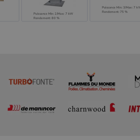
Puissance Min: 3/Max: 7 k
Rendement: 75 %
Puissance Min: 2/Max: 7 kW
Rendement: 80 %