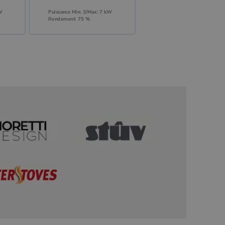
W
Puissance Min: 3/Max: 7 kW
Rendement: 75 %