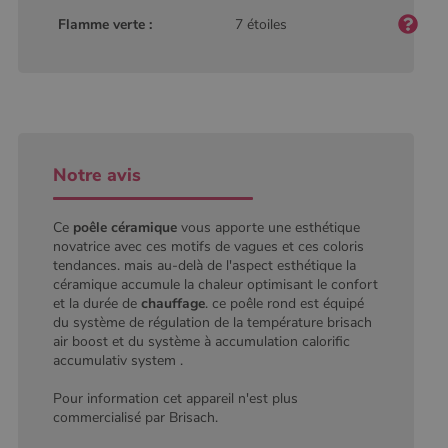
type modèle
défini par
Flamme verte :
7 étoiles
Google
Analytics, où
l'élément de
modèle sur le
nom contient
le numéro
d'identité
unique du
compte ou du
site Web
Notre avis
auquel il se
rapporte. Il
s'agit d'une
variante du
Ce
poêle céramique
vous apporte une esthétique
cookie _gat
qui est utilisé
novatrice avec ces motifs de vagues et ces coloris
pour limiter la
tendances. mais au-delà de l'aspect esthétique la
quantité de
céramique accumule la chaleur optimisant le confort
données
enregistrées
et la durée de
chauffage
. ce poêle rond est équipé
par Google
du système de régulation de la température brisach
sur les sites
Web à fort
air boost et du système à accumulation calorific
trafic.
accumulativ system .
_ga_W8LED1F420
.poelesabois.com
1 an 1
Ce cookie est
mois
utilisé par
Pour information cet appareil n'est plus
Google
commercialisé par Brisach.
Analytics
pour