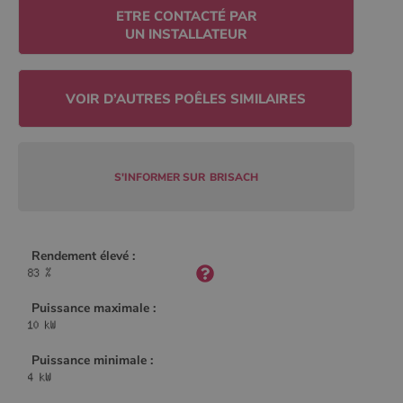
Policy
ETRE CONTACTÉ PAR
UN INSTALLATEUR
CookieScriptConsent
4
CookieScript
semaine
www.poelesabois.com
2 jours
S'INFORMER SUR
BRISACH
Rendement élevé :
Puissance maximale :
PHPSESSID
Session
PHP.net
.www.poelesabois.com
Puissance minimale :