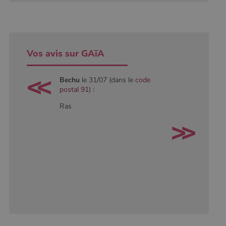
conserver
l'état de la
session.
Vos avis sur GAïA
Bechu
le 31/07 (dans le
code
postal 91
) :
Ras