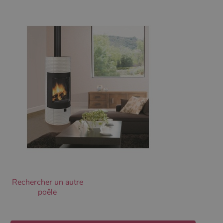
Ciblage
Fonctionnalité
Non classifiés
Les cookies strictement nécessaires habilitent des
fonctionnalités de base du site Web telles que la
connexion des utilisateurs et la gestion des comptes.
Le site Web ne peut pas être utilisé correctement sans
les cookies strictement nécessaires.
Nom
Fournisseur
/
Domaine
Expirati
VISITOR_PRIVACY_METADATA
5 mois 
YouTube
semaine
.youtube.com
Rechercher un autre
poêle
Google Privacy