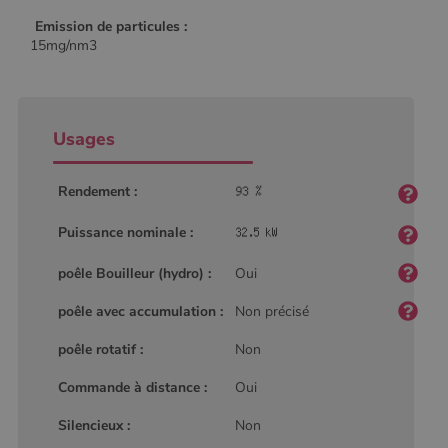
Emission de particules :
15mg/nm3
Usages
Rendement :
Puissance nominale :
poêle Bouilleur (hydro) :
Oui
poêle avec accumulation :
Non précisé
poêle rotatif :
Non
Commande à distance :
Oui
Silencieux :
Non
Nom
Fournisseur
/
Domaine
Expiration
Descripti