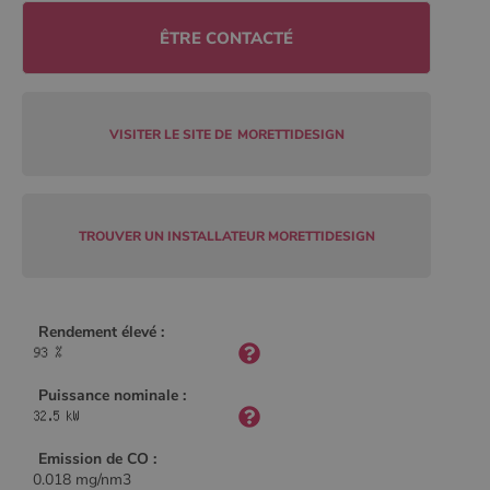
Policy
ÊTRE CONTACTÉ
CookieScriptConsent
4
CookieScript
semaine
www.poelesabois.com
2 jours
VISITER LE SITE DE
MORETTIDESIGN
TROUVER UN INSTALLATEUR MORETTIDESIGN
Rendement élevé :
Puissance nominale :
PHPSESSID
Session
PHP.net
.www.poelesabois.com
Emission de CO :
0.018 mg/nm3