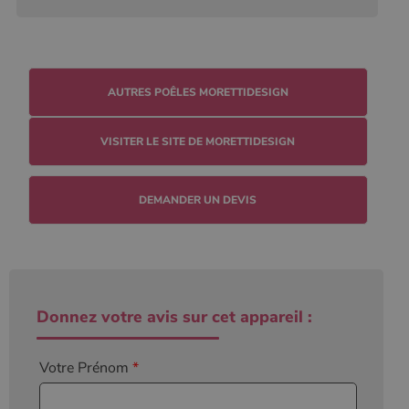
défini par
Google
Analytics, où
l'élément de
modèle sur le
nom contient
le numéro
AUTRES POÊLES MORETTIDESIGN
d'identité
unique du
compte ou du
site Web
VISITER LE SITE DE MORETTIDESIGN
auquel il se
rapporte. Il
s'agit d'une
variante du
cookie _gat
DEMANDER UN DEVIS
qui est utilisé
pour limiter la
quantité de
données
enregistrées
par Google
sur les sites
Web à fort
Donnez votre avis sur cet appareil :
trafic.
_ga_W8LED1F420
.poelesabois.com
1 an 1
Ce cookie est
mois
utilisé par
Votre Prénom
*
Google
Analytics
pour
conserver