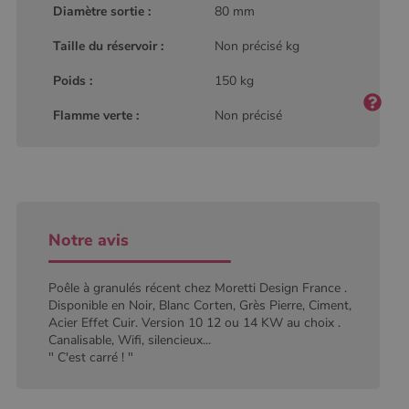
Diamètre sortie :
80 mm
défini par
Google
Analytics, où
Taille du réservoir :
Non précisé kg
l'élément de
modèle sur le
nom contient
Poids :
150 kg
le numéro
d'identité
Flamme verte :
Non précisé
unique du
compte ou du
site Web
auquel il se
rapporte. Il
s'agit d'une
variante du
cookie _gat
qui est utilisé
pour limiter la
Notre avis
quantité de
données
enregistrées
par Google
Poêle à granulés récent chez Moretti Design France .
sur les sites
Disponible en Noir, Blanc Corten, Grès Pierre, Ciment,
Web à fort
trafic.
Acier Effet Cuir. Version 10 12 ou 14 KW au choix .
Canalisable, Wifi, silencieux...
_ga_W8LED1F420
.poelesabois.com
1 an 1
Ce cookie est
" C'est carré ! "
mois
utilisé par
Google
Analytics
pour
conserver