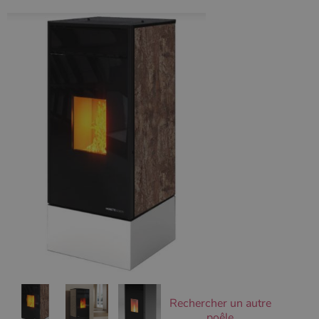
Ciblage
Fonctionnalité
Non classifiés
Les cookies strictement nécessaires habilitent des
fonctionnalités de base du site Web telles que la
connexion des utilisateurs et la gestion des comptes.
Le site Web ne peut pas être utilisé correctement sans
les cookies strictement nécessaires.
Nom
Fournisseur
/
Domaine
Expirati
VISITOR_PRIVACY_METADATA
5 mois 
YouTube
semaine
.youtube.com
Rechercher un autre
Google Privacy
poêle