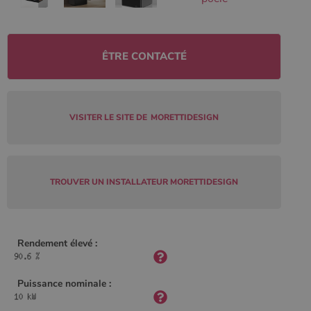
Policy
ÊTRE CONTACTÉ
CookieScriptConsent
4
CookieScript
semaine
www.poelesabois.com
2 jours
VISITER LE SITE DE
MORETTIDESIGN
TROUVER UN INSTALLATEUR MORETTIDESIGN
Rendement élevé :
PHPSESSID
Session
PHP.net
.www.poelesabois.com
Puissance nominale :