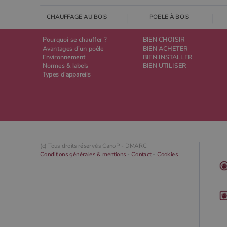
CHAUFFAGE AU BOIS
POELE À BOIS
Pourquoi se chauffer ?
BIEN CHOISIR
Avantages d'un poêle
BIEN ACHETER
Environnement
BIEN INSTALLER
Normes & labels
BIEN UTILISER
Types d'appareils
(c) Tous droits réservés CanoP -
DMARC
Conditions générales & mentions
-
Contact
-
Cookies