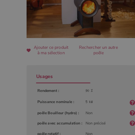
CookieScriptConsent
Google Privacy 
Ajouter ce produit
Rechercher un autre
PHPSESSID
à ma sélection
poêle
Usages
Nom
Rendement :
Nom
Fourniss
Fournis
Nom
pabk_id.1.d14a
Domain
Four
Nom
bb2_screener_
Bad Beh
Dom
Puissance nominale :
__Secure-ROLLOUT_TOKEN
www.poe
_gid
Google
.poeles
VISITOR_INFO1_LIVE
Goog
pabk_ses.1.d14a
poêle Bouilleur (hydro) :
Non
.you
_ga
Google
poêle avec accumulation :
Non précisé
.poeles
_gcl_au
Goog
.poe
poêle rotatif :
Non