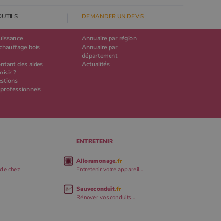
OUTILS
DEMANDER UN DEVIS
puissance
Annuaire par région
chauffage bois
Annuaire par
département
ontant des aides
Actualités
oisir ?
estions
 professionnels
ENTRETENIR
Alloramonage
.fr
 de chez
Entretenir votre appareil...
Sauveconduit
.fr
Rénover vos conduits...