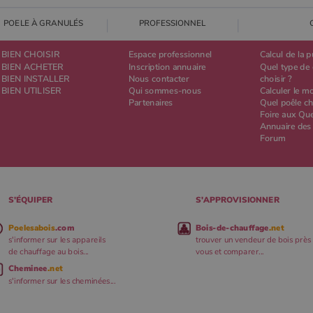
POELE À GRANULÉS
PROFESSIONNEL
BIEN CHOISIR
Espace professionnel
Calcul de la 
BIEN ACHETER
Inscription annuaire
Quel type de 
BIEN INSTALLER
Nous contacter
choisir ?
BIEN UTILISER
Qui sommes-nous
Calculer le m
Partenaires
Quel poêle ch
Foire aux Qu
Annuaire des
Forum
S'ÉQUIPER
S'APPROVISIONNER
Poelesabois
.com
Bois-de-chauffage
.net
s'informer sur les appareils
trouver un vendeur de bois près
de chauffage au bois...
vous et comparer...
Cheminee
.net
s'informer sur les cheminées...