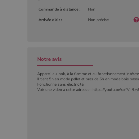
Commande à distance :
Non
YSC
Goog
.you
_gat_UA-627591-
.poeles
Arrivée d'air :
Non précisé
7
_ga_W8LED1F420
.poeles
Notre avis
Appareil au look, à la flamme et au fonctionnement intéres
Il tient 5h en mode pellet et près de 6h en mode bois passa
Fonctionne sans électricité.
Voir une video a cette adresse : https://youtu.be/xpYVllRz