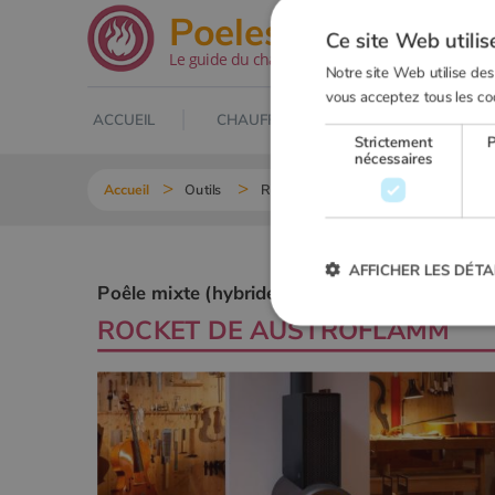
.net
Poeles
Ce site Web utilis
Le guide du chauffage au bois
Notre site Web utilise des
vous acceptez tous les co
ACCUEIL
CHAUFFAGE AU BOIS
POELE À
Strictement
nécessaires
Accueil
Outils
Recherche Poêle mixte (hybride)
AFFICHER LES DÉTA
Poêle mixte (hybride) :
ROCKET DE
AUSTROFLAMM
Strictement
Les cookies strictement nécessai
gestion des comptes. Le site Web
Nom
VISITOR_PRIVACY_METADA