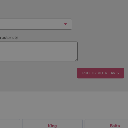
n autorisé)
King
Baita