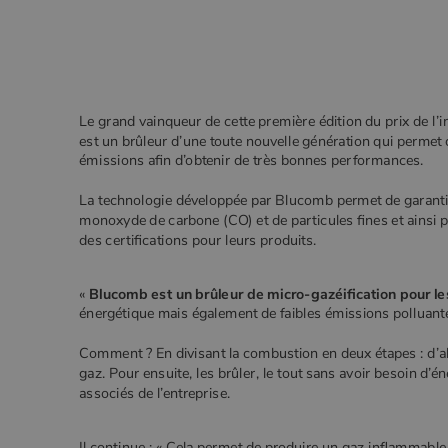
Le grand vainqueur de cette première édition du prix de l’i
est un brûleur d’une toute nouvelle génération qui permet d
émissions afin d’obtenir de très bonnes performances.
La technologie développée par Blucomb permet de garantir
monoxyde de carbone (CO) et de particules fines et ainsi 
des certifications pour leurs produits.
«
Blucomb est un brûleur de micro-gazéification pour le
énergétique mais également de faibles émissions polluant
Comment ? En divisant la combustion en deux étapes : d’a
gaz. Pour ensuite, les brûler, le tout sans avoir besoin d
associés de l’entreprise.
Il continue : « Cela permet de produire un gaz inflammable