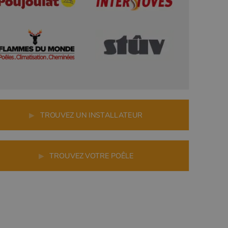
▶
TROUVEZ UN INSTALLATEUR
▶
TROUVEZ VOTRE POÊLE