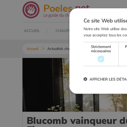
.net
Poeles
Le guide du chauffage au bois
Ce site Web utilis
Notre site Web utilise des
ACCUEIL
CHAUFFAGE AU BOIS
POELE À
vous acceptez tous les co
Strictement
Accueil
Actualités chauffage au bois
2020
Blu
nécessaires
AFFICHER LES DÉTA
Strictement
Les cookies strictement nécessai
Blucomb vainqueur d
gestion des comptes. Le site Web
Nom