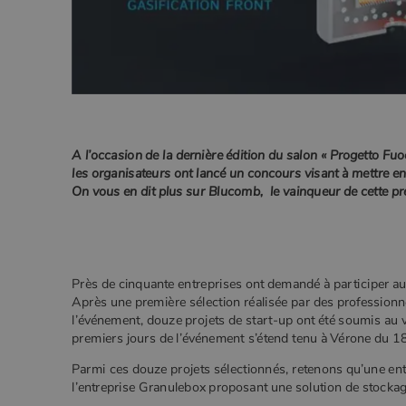
.poeles
_gcl_au
Goog
.poe
YSC
Goog
.you
_gat_UA-627591-
.poeles
7
_ga_W8LED1F420
.poeles
A l’occasion de la dernière édition du salon « Progetto Fu
les organisateurs ont lancé un concours visant à mettre e
On vous en dit plus sur Blucomb, le vainqueur de cette pr
Près de cinquante entreprises ont demandé à participer au
Après une première sélection réalisée par des professionn
l’événement, douze projets de start-up ont été soumis au v
premiers jours de l’événement s’étend tenu à Vérone du 1
Parmi ces douze projets sélectionnés, retenons qu’une entrep
l’entreprise Granulebox proposant une solution de stockag