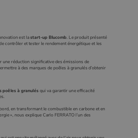
nnovation est la
start-up Blucomb
. Le produit présenté
e contrôler et tester le rendement énergétique et les
 une réduction significative des émissions de
permettre à des marques de poêles à granulés d’obtenir
s poêles à granulés
qui va garantir une efficacité
es.
bord, en transformant le combustible en carbone et en
’énergie », nous explique Carlo FERRATO l’un des
 qui est ensuite mélangé avec de l’air pour obtenir une