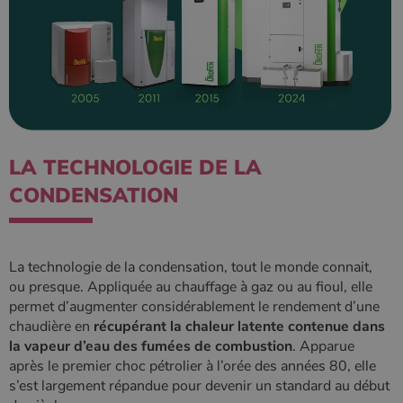
CookieScriptConsent
4
CookieScript
semaine
www.poelesabois.com
2 jours
LA TECHNOLOGIE DE LA
CONDENSATION
La technologie de la condensation, tout le monde connait,
ou presque. Appliquée au chauffage à gaz ou au fioul, elle
permet d’augmenter considérablement le rendement d’une
PHPSESSID
Session
PHP.net
chaudière en
récupérant la chaleur latente contenue dans
.www.poelesabois.com
la vapeur d’eau des fumées de combustion
. Apparue
après le premier choc pétrolier à l’orée des années 80, elle
s’est largement répandue pour devenir un standard au début