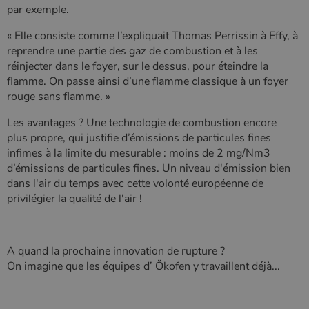
Google
par exemple.
Analytics, où
l'élément de
modèle sur le
« Elle consiste comme l’expliquait Thomas Perrissin à Effy, à
nom contient
reprendre une partie des gaz de combustion et à les
le numéro
d'identité
réinjecter dans le foyer, sur le dessus, pour éteindre la
unique du
flamme. On passe ainsi d’une flamme classique à un foyer
compte ou du
site Web
rouge sans flamme. »
auquel il se
rapporte. Il
s'agit d'une
Les avantages ? Une technologie de combustion encore
variante du
plus propre, qui justifie d’émissions de particules fines
cookie _gat
qui est utilisé
infimes à la limite du mesurable : moins de 2 mg/Nm3
pour limiter la
d’émissions de particules fines. Un niveau d'émission bien
quantité de
données
dans l'air du temps avec cette volonté européenne de
enregistrées
privilégier la qualité de l'air !
par Google
sur les sites
Web à fort
trafic.
_ga_W8LED1F420
.poelesabois.com
1 an 1
Ce cookie est
A quand la prochaine innovation de rupture ?
mois
utilisé par
On imagine que les équipes d’ Ökofen y travaillent déjà...
Google
Analytics
pour
conserver
l'état de la