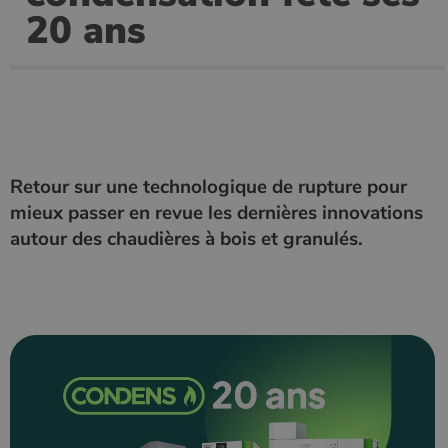
20 ans
Les cookies strictement nécessaires habilitent des
fonctionnalités de base du site Web telles que la
connexion des utilisateurs et la gestion des comptes.
Le site Web ne peut pas être utilisé correctement sans
les cookies strictement nécessaires.
Nom
Fournisseur
/
Domaine
Expirati
VISITOR_PRIVACY_METADATA
5 mois 
YouTube
semaine
.youtube.com
Retour sur une technologique de rupture pour
mieux passer en revue les dernières innovations
autour des chaudières à bois et granulés.
Google Privacy
Policy