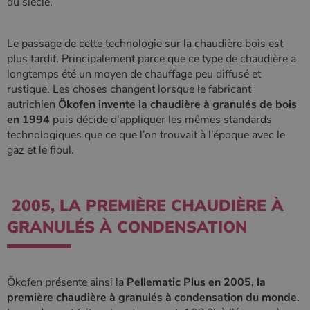
du siècle.
Le passage de cette technologie sur la chaudière bois est
plus tardif. Principalement parce que ce type de chaudière a
longtemps été un moyen de chauffage peu diffusé et
rustique. Les choses changent lorsque le fabricant
autrichien
Ökofen invente la chaudière à granulés de bois
en 1994
puis décide d’appliquer les mêmes standards
technologiques que ce que l’on trouvait à l’époque avec le
gaz et le fioul.
2005, LA PREMIÈRE CHAUDIÈRE À
GRANULÉS À CONDENSATION
Ökofen présente ainsi la
Pellematic Plus en 2005, la
première chaudière à granulés à condensation du monde
.
Nom
Fournisseur
/
Domaine
Expiration
Descripti
Nom
Fournisseur
/
Domaine
Expiration
Description