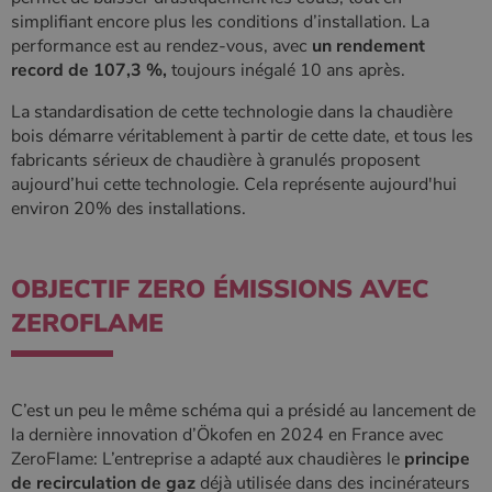
Google. Ce
semaines
est défini
.poelesabois.com
simplifiant encore plus les conditions d’installation. La
cookie est
par
utilisé pour
Doubleclick
performance est au rendez-vous, avec
un rendement
distinguer les
et fournit
record de 107,3 %,
toujours inégalé 10 ans après.
utilisateurs
des
uniques en
information
attribuant un
sur la
La standardisation de cette technologie dans la chaudière
numéro
manière
généré
dont
bois démarre véritablement à partir de cette date, et tous les
aléatoirement
l'utilisateur
fabricants sérieux de chaudière à granulés proposent
comme
final utilise
identifiant
le site Web
aujourd’hui cette technologie. Cela représente aujourd'hui
client. Il est
et sur toute
environ 20% des installations.
inclus dans
publicité
chaque
que
demande de
l'utilisateur
page d'un site
final a pu
et utilisé pour
voir avant
OBJECTIF ZERO ÉMISSIONS AVEC
calculer les
de visiter
données de
ledit site
visiteur, de
ZEROFLAME
Web.
session et de
campagne
YSC
Session
Ce cookie
Google LLC
pour les
est défini
.youtube.com
rapports
par YouTub
d'analyse du
pour suivre
site.
C’est un peu le même schéma qui a présidé au lancement de
les vues de
vidéos
la dernière innovation d’Ökofen en 2024 en France avec
_gat_UA-627591-
.poelesabois.com
58
Il s'agit d'un
intégrées.
7
secondes
cookie de
ZeroFlame: L’entreprise a adapté aux chaudières le
principe
type modèle
de recirculation de gaz
déjà utilisée dans des incinérateurs
défini par