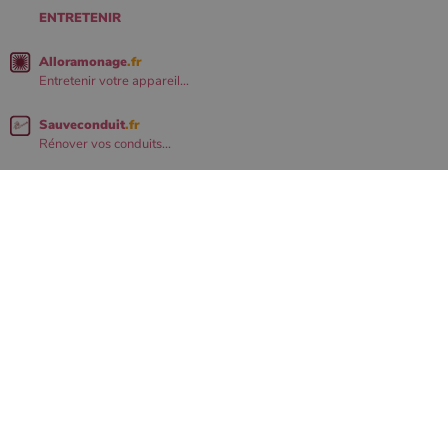
ENTRETENIR
Alloramonage
.fr
Entretenir votre appareil...
Sauveconduit
.fr
Rénover vos conduits...