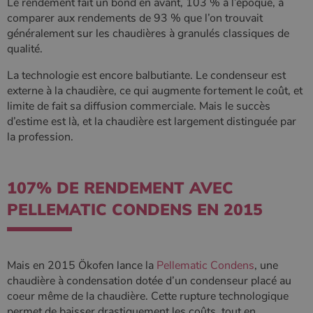
Le rendement fait un bond en avant, 103 % à l’époque, à
pabk_id.1.d14a
www.poelesabois.com
1 an
Fournisseur
/
comparer aux rendements de 93 % que l’on trouvait
Nom
Expiration
Description
bb2_screener_
Session
Cookie
Bad Behaviour
Domaine
Fournisseur
/
Nom
Expiration
Description
__Secure-
.youtube.com
5 mois 4
défini par
www.poelesabois.com
généralement sur les chaudières à granulés classiques de
Domaine
ROLLOUT_TOKEN
semaines
le plug-in
_gid
1 jour
Ce cookie est
Google LLC
qualité.
anti-spam
défini par
.poelesabois.com
VISITOR_INFO1_LIVE
5 mois 4
Ce cookie
Google LLC
pabk_ses.1.d14a
www.poelesabois.com
29
Bad
Google
semaines
est défini
.youtube.com
minutes
Behavior.
Analytics. Il
par Youtub
La technologie est encore balbutiante. Le condenseur est
58
stocke et met
pour garder
secondes
externe à la chaudière, ce qui augmente fortement le coût, et
à jour une
une trace
valeur unique
des
limite de fait sa diffusion commerciale. Mais le succès
pour chaque
préférence
d’estime est là, et la chaudière est largement distinguée par
page visitée
de
et est utilisé
l'utilisateur
la profession.
pour compter
pour les
et suivre les
vidéos
pages vues.
Youtube
intégrées
_ga
1 an 1
Ce nom de
Google LLC
dans les
107% DE RENDEMENT AVEC
mois
cookie est
.poelesabois.com
sites; il peu
associé à
également
PELLEMATIC CONDENS EN 2015
Google
déterminer
Universal
si le visiteu
Analytics -
du site
qui est une
utilise la
mise à jour
nouvelle ou
importante du
l'ancienne
Mais en 2015 Ökofen lance la
Pellematic Condens
, une
service
version de
d'analyse le
l'interface
chaudière à condensation dotée d’un condenseur placé au
plus
Youtube.
coeur même de la chaudière. Cette rupture technologique
couramment
utilisé de
_gcl_au
2 mois 4
Ce cookie
Google LLC
permet de baisser drastiquement les coûts, tout en