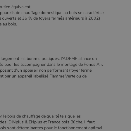
utien équivalent.
'appareils de chauffage domestique au bois se caractérise
 ouverts et 36 % de foyers fermés antérieurs à 2002)
e au bois.
r largement les bonnes pratiques, l’ADEME a lancé un
vités pour les accompagner dans le montage de Fonds Air.
isposant d’un appareil non performant (foyer fermé
ent par un appareil labellisé Flamme Verte ou de
r le bois de chauffage de qualité tels que les
es, DINplus & ENplus et France bois Bûche. Il faut
 bois sont déterminantes pour le fonctionnement optimal