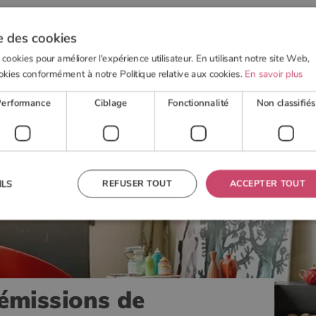
e des cookies
 cookies pour améliorer l'expérience utilisateur. En utilisant notre site Web,
okies conformément à notre Politique relative aux cookies.
En savoir plus
 BOIS
POELE À GRANULÉS
ACTUALITÉS
OUTI
Performance
Ciblage
Fonctionnalité
Non classifiés
ions de particules fines?
REFUSER TOUT
ACCEPTER TOUT
ILS
 nécessaires
Performance
Ciblage
Fonctionnalité
Non classifiés
res habilitent des fonctionnalités de base du site Web telles que la connexion des utilisateurs et la
 ne peut pas être utilisé correctement sans les cookies strictement nécessaires.
émissions de
Fournisseur
/
Domaine
Expiration
Description