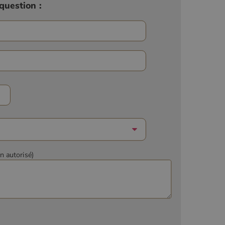
question :
on autorisé)