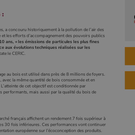
attribuant un numéro généré aléatoirement comme identifiant client. Il est
semaines
manière dont l'utilisateur final utilise le site Web et sur toute publicité
lesabois.com
inclus dans chaque demande de page d'un site et utilisé pour calculer les
que l'utilisateur final a pu voir avant de visiter ledit site Web.
données de visiteur, de session et de campagne pour les rapports d'analyse
 :
du site.
Session
Ce cookie est défini par YouTube pour suivre les vues des vidéos
le LLC
intégrées.
tube.com
abois.com
58
Il s'agit d'un cookie de type modèle défini par Google Analytics, où
secondes
l'élément de modèle sur le nom contient le numéro d'identité unique du
compte ou du site Web auquel il se rapporte. Il s'agit d'une variante du
s, a concouru historiquement à la pollution de l’air des
cookie _gat qui est utilisé pour limiter la quantité de données enregistrées
nie et les efforts d’accompagnement des pouvoirs publics
par Google sur les sites Web à fort trafic.
10 ans, « les émissions de particules les plus fines
abois.com
1 an 1
Ce cookie est utilisé par Google Analytics pour conserver l'état de la
e aux évolutions techniques réalisées sur les
mois
session.
tate le CERIC.
e au bois est utilisé dans près de 8 millions de foyers.
020, avec la même quantité de bois consommée et en
L’atteinte de cet objectif est conditionnée par
s performants, mais aussi par la qualité du bois de
rché français affichent un rendement 7 fois supérieur à
es 30 fois inférieures. Ces performances vont continuer
mentation européenne sur l’écoconception des produits.