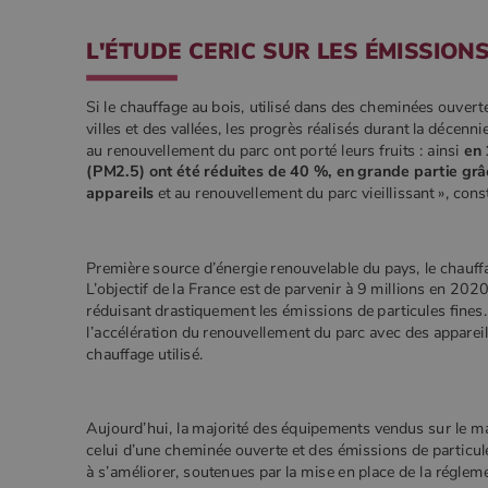
.poe
L'ÉTUDE CERIC SUR LES ÉMISSIONS
YSC
Goog
.you
_gat_UA-627591-
.poeles
7
Si le chauffage au bois, utilisé dans des cheminées ouverte
villes et des vallées, les progrès réalisés durant la décen
au renouvellement du parc ont porté leurs fruits : ainsi
en 
_ga_W8LED1F420
.poeles
(PM2.5) ont été réduites de 40 %, en grande partie grâc
appareils
et au renouvellement du parc vieillissant », cons
Première source d’énergie renouvelable du pays, le chauffag
L’objectif de la France est de parvenir à 9 millions en 2
réduisant drastiquement les émissions de particules fines. 
l’accélération du renouvellement du parc avec des appareil
chauffage utilisé.
Aujourd’hui, la majorité des équipements vendus sur le ma
celui d’une cheminée ouverte et des émissions de particul
à s’améliorer, soutenues par la mise en place de la régle