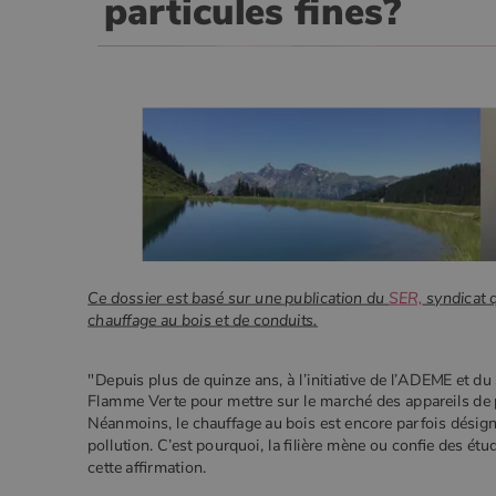
particules fines?
VISITOR_PRIVACY_METADA
CookieScriptConsent
Google Privacy 
PHPSESSID
Ce dossier est basé sur une publication du
SER,
syndicat q
chauffage au bois et de conduits.
Nom
Nom
Fourniss
Fournis
Nom
pabk_id.1.d14a
Domain
Four
"Depuis plus de quinze ans, à l’initiative de l’ADEME et du 
Nom
bb2_screener_
Bad Beh
Dom
Flamme Verte pour mettre sur le marché des appareils de p
__Secure-ROLLOUT_TOKEN
www.poe
_gid
Google
.poeles
VISITOR_INFO1_LIVE
Néanmoins, le chauffage au bois est encore parfois désig
Goog
pabk_ses.1.d14a
.you
pollution. C’est pourquoi, la filière mène ou confie des ét
_ga
Google
cette affirmation.
.poeles
_gcl_au
Goog