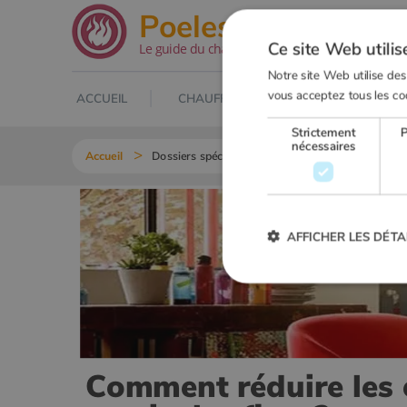
.net
Poeles
Ce site Web utilis
Le guide du chauffage au bois
Notre site Web utilise des
vous acceptez tous les co
ACCUEIL
CHAUFFAGE AU BOIS
POELE À
Strictement
nécessaires
Accueil
Dossiers spéciaux
Comment réduire les émiss
AFFICHER LES DÉTA
Strictement
Les cookies strictement nécessai
gestion des comptes. Le site Web
Comment réduire les 
Nom