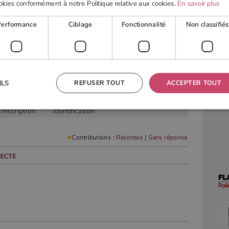
okies conformément à notre Politique relative aux cookies.
En savoir plus
Performance
Ciblage
Fonctionnalité
Non classifiés
 BOIS
POELE À GRANULÉS
ACTUALITÉS
OUTI
REFUSER TOUT
ACCEPTER TOUT
ILS
Inscription
Identification
 nécessaires
Performance
Ciblage
Fonctionnalité
Non classifiés
Contributions :
Récentes
|
Sans réponse
res habilitent des fonctionnalités de base du site Web telles que la connexion des utilisateurs et la
 ne peut pas être utilisé correctement sans les cookies strictement nécessaires.
ECTE
Fournisseur
/
Domaine
Expiration
Description
TA
5 mois 4
Ce cookie est utilisé pour stocker le consentement de
YouTube
semaines
l'utilisateur et les choix de confidentialité pour leur
.youtube.com
interaction avec le site. Il enregistre les données sur le
consentement du visiteur concernant diverses politiques
et paramètres de confidentialité, en veillant à ce que
leurs préférences soient honorées lors des prochaines
sessions.