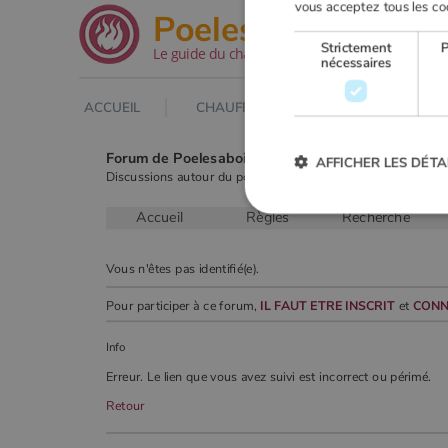
vous acceptez tous les co
.net
Poeles
Strictement
Le guide du chauffage au bois
nécessaires
ACCUEIL
CHAUFFAGE AU BOIS
POELE À
Forum de Poelesabois.com
AFFICHER LES DÉTA
Discussions autour du poêle & du chauffage au bois.
Accueil
Règles
Recherche
Strictement
Vous n'êtes pas identifié(e).
Les cookies strictement nécessai
gestion des comptes. Le site Web
Pour participer à ce forum,
IL FAUT ETRE INSCRIT
et
CONN
Nom
Info
VISITOR_PRIVACY_METADA
Erreur. Le lien que vous avez suivi est incorrect ou périmé.
Retour