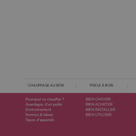
_ga_W8LED1F420
.poeles
CHAUFFAGE AU BOIS
POELE À BOIS
Pourquoi se chauffer ?
BIEN CHOISIR
Avantages d'un poêle
BIEN ACHETER
Environnement
BIEN INSTALLER
Normes & labels
BIEN UTILISER
Types d'appareils