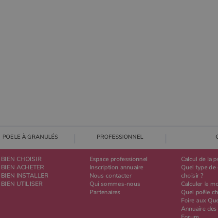
cookie _gat qui est utilisé pour limiter la quantité de données enregistrées
par Google sur les sites Web à fort trafic.
abois.com
1 an 1
Ce cookie est utilisé par Google Analytics pour conserver l'état de la
mois
session.
POELE À GRANULÉS
PROFESSIONNEL
BIEN CHOISIR
Espace professionnel
Calcul de la 
BIEN ACHETER
Inscription annuaire
Quel type de 
BIEN INSTALLER
Nous contacter
choisir ?
BIEN UTILISER
Qui sommes-nous
Calculer le m
Partenaires
Quel poêle ch
Foire aux Qu
Annuaire des
Forum