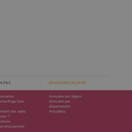
OUTILS
DEMANDER UN DEVIS
puissance
Annuaire par région
chauffage bois
Annuaire par
département
ontant des aides
Actualités
oisir ?
estions
 professionnels