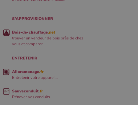
S'APPROVISIONNER
Bois-de-chauffage
.net
trouver un vendeur de bois près de chez
vous et comparer...
ENTRETENIR
Alloramonage
.fr
Entretenir votre appareil...
Sauveconduit
.fr
Rénover vos conduits...