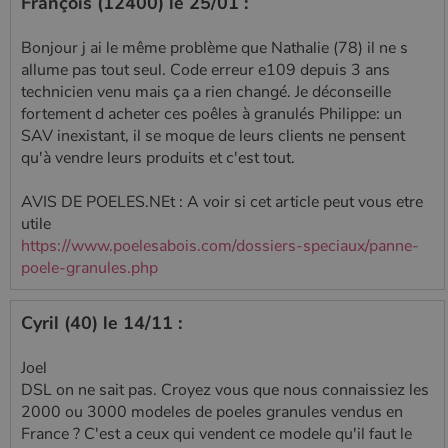
François (12400) le 25/01 :
l'état de la
session.
Bonjour j ai le même problème que Nathalie (78) il ne s
allume pas tout seul. Code erreur e109 depuis 3 ans
technicien venu mais ça a rien changé. Je déconseille
fortement d acheter ces poêles à granulés Philippe: un
SAV inexistant, il se moque de leurs clients ne pensent
qu'à vendre leurs produits et c'est tout.
AVIS DE POELES.NEt : A voir si cet article peut vous etre
utile
https://www.poelesabois.com/dossiers-speciaux/panne-
poele-granules.php
Cyril (40) le 14/11 :
Joel
DSL on ne sait pas. Croyez vous que nous connaissiez les
2000 ou 3000 modeles de poeles granules vendus en
France ? C'est a ceux qui vendent ce modele qu'il faut le