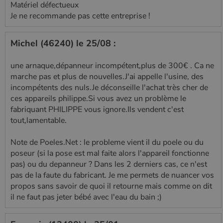
Matériel défectueux
défini par
Google
Je ne recommande pas cette entreprise !
Analytics, où
l'élément de
modèle sur le
nom contient
Michel (46240) le 25/08 :
le numéro
d'identité
unique du
une arnaque,dépanneur incompétent,plus de 300€ . Ca ne
compte ou du
marche pas et plus de nouvelles.J'ai appelle l'usine, des
site Web
auquel il se
incompétents des nuls.Je déconseille l'achat très cher de
rapporte. Il
s'agit d'une
ces appareils philippe.Si vous avez un problème le
variante du
fabriquant PHILIPPE vous ignore.Ils vendent c'est
cookie _gat
qui est utilisé
tout,lamentable.
pour limiter la
quantité de
données
Note de Poeles.Net : le probleme vient il du poele ou du
enregistrées
poseur (si la pose est mal faite alors l'appareil fonctionne
par Google
sur les sites
pas) ou du depanneur ? Dans les 2 derniers cas, ce n'est
Web à fort
trafic.
pas de la faute du fabricant. Je me permets de nuancer vos
propos sans savoir de quoi il retourne mais comme on dit
_ga_W8LED1F420
.poelesabois.com
1 an 1
Ce cookie est
mois
utilisé par
il ne faut pas jeter bébé avec l'eau du bain ;)
Google
Analytics
pour
conserver