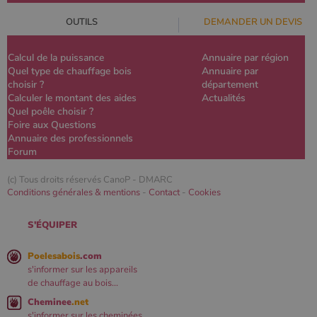
OUTILS
DEMANDER UN DEVIS
Calcul de la puissance
Annuaire par région
Quel type de chauffage bois
Annuaire par
choisir ?
département
Calculer le montant des aides
Actualités
Quel poêle choisir ?
Foire aux Questions
Annuaire des professionnels
Forum
(c) Tous droits réservés CanoP -
DMARC
Conditions générales & mentions
-
Contact
-
Cookies
S'ÉQUIPER
Poelesabois
.com
s'informer sur les appareils
de chauffage au bois...
Cheminee
.net
s'informer sur les cheminées...