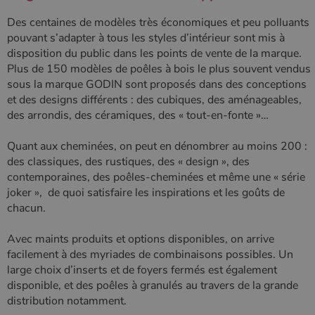
Policy
Des centaines de modèles très économiques et peu polluants
pouvant s’adapter à tous les styles d’intérieur sont mis à
disposition du public dans les points de vente de la marque.
CookieScriptConsent
4
CookieScript
Plus de 150 modèles de poêles à bois le plus souvent vendus
semaine
www.poelesabois.com
sous la marque GODIN sont proposés dans des conceptions
2 jours
et des designs différents : des cubiques, des aménageables,
des arrondis, des céramiques, des « tout-en-fonte »…
Quant aux cheminées, on peut en dénombrer au moins 200 :
des classiques, des rustiques, des « design », des
contemporaines, des poêles-cheminées et même une « série
joker », de quoi satisfaire les inspirations et les goûts de
chacun.
Avec maints produits et options disponibles, on arrive
facilement à des myriades de combinaisons possibles. Un
PHPSESSID
Session
PHP.net
large choix d’inserts et de foyers fermés est également
.www.poelesabois.com
disponible, et des poêles à granulés au travers de la grande
distribution notamment.