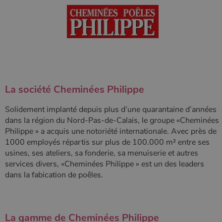
Ciblage
Fonctionnalité
Non classifiés
Les cookies strictement nécessaires habilitent des
fonctionnalités de base du site Web telles que la
connexion des utilisateurs et la gestion des comptes.
Le site Web ne peut pas être utilisé correctement sans
les cookies strictement nécessaires.
Nom
Fournisseur
/
Domaine
Expirati
VISITOR_PRIVACY_METADATA
5 mois 
YouTube
La société
Cheminées Philippe
semaine
.youtube.com
Solidement implanté depuis plus d’une quarantaine d’années
dans la région du Nord-Pas-de-Calais, le groupe «Cheminées
Philippe » a acquis une notoriété internationale. Avec près de
1000 employés répartis sur plus de 100.000 m² entre ses
usines, ses ateliers, sa fonderie, sa menuiserie et autres
services divers, «Cheminées Philippe » est un des leaders
dans la fabication de poêles.
La gamme de Cheminées Philippe
Google Privacy