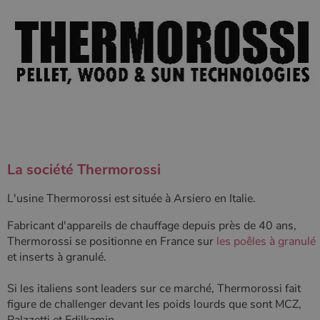
Les cookies strictement nécessaires habilitent des
fonctionnalités de base du site Web telles que la
connexion des utilisateurs et la gestion des comptes.
Le site Web ne peut pas être utilisé correctement sans
les cookies strictement nécessaires.
Nom
Fournisseur
/
Domaine
Expirati
VISITOR_PRIVACY_METADATA
5 mois 
YouTube
semaine
.youtube.com
La société
Thermorossi
L'usine Thermorossi est située à Arsiero en Italie.
Fabricant d'appareils de chauffage depuis près de 40 ans,
Thermorossi se positionne en France sur
les poêles à granulé
et inserts à granulé.
Si les italiens sont leaders sur ce marché, Thermorossi fait
figure de challenger devant les poids lourds que sont MCZ,
Google Privacy
Palzzetti et Edilkamin.
Policy