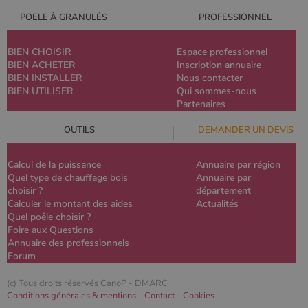
POELE À GRANULÉS
PROFESSIONNEL
BIEN CHOISIR
Espace professionnel
BIEN ACHETER
Inscription annuaire
BIEN INSTALLER
Nous contacter
BIEN UTILISER
Qui sommes-nous
Partenaires
OUTILS
DEMANDER UN DEVIS
Calcul de la puissance
Annuaire par région
Quel type de chauffage bois
Annuaire par
choisir ?
département
Calculer le montant des aides
Actualités
Quel poêle choisir ?
Foire aux Questions
Annuaire des professionnels
Forum
(c) Tous droits réservés CanoP -
DMARC
Conditions générales & mentions
-
Contact
-
Cookies