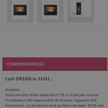
Google
Analytics, où
l'élément de
modèle sur le
nom contient
le numéro
d'identité
unique du
compte ou du
site Web
auquel il se
rapporte. Il
s'agit d'une
variante du
cookie _gat
qui est utilisé
pour limiter la
quantité de
COMMENTAIRE(S) :
données
enregistrées
par Google
sur les sites
Web à fort
Cyril (56100) le 21/01 :
trafic.
_ga_W8LED1F420
.poelesabois.com
1 an 1
Ce cookie est
Jocelyne
mois
utilisé par
Voila une bien triste expérience ! Et ce n'est pas normal
Google
Analytics
l'installateur est responsable de la pose, l'appareil doit
pour
fonctionner. Le probleme tient au fabricant dans 3/4% des
conserver