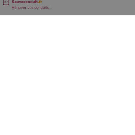
Sauveconduit
.fr
Rénover vos conduits...