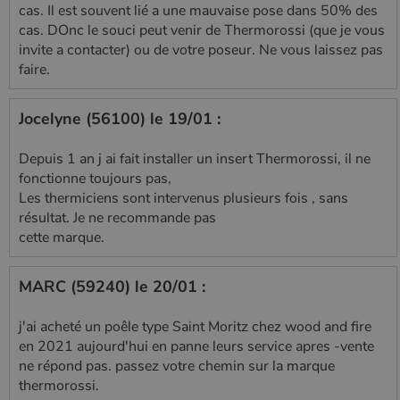
l'état de la
cas. Il est souvent lié a une mauvaise pose dans 50% des
session.
cas. DOnc le souci peut venir de Thermorossi (que je vous
invite a contacter) ou de votre poseur. Ne vous laissez pas
faire.
Jocelyne (56100) le 19/01 :
Depuis 1 an j ai fait installer un insert Thermorossi, il ne
fonctionne toujours pas,
Les thermiciens sont intervenus plusieurs fois , sans
résultat. Je ne recommande pas
cette marque.
MARC (59240) le 20/01 :
j'ai acheté un poêle type Saint Moritz chez wood and fire
en 2021 aujourd'hui en panne leurs service apres -vente
ne répond pas. passez votre chemin sur la marque
thermorossi.