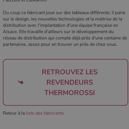
Du coup ce fabricant joue sur des tableaux différents: il parie
sur le design, les nouvelles technologies et la maitrise de la
CookieScriptConsent
4
CookieScript
distribution avec l'implantation d'une équipe française en
semaine
www.poelesabois.com
Alsace. Elle travaille d'ailleurs sur le développement du
2 jours
réseau de distribution qui compte déjà près d'une centaine de
partenaires, assez pour en trouver un près de chez vous.
RETROUVEZ LES
REVENDEURS
THERMOROSSI
PHPSESSID
Session
PHP.net
.www.poelesabois.com
Retour à la
liste des fabricants