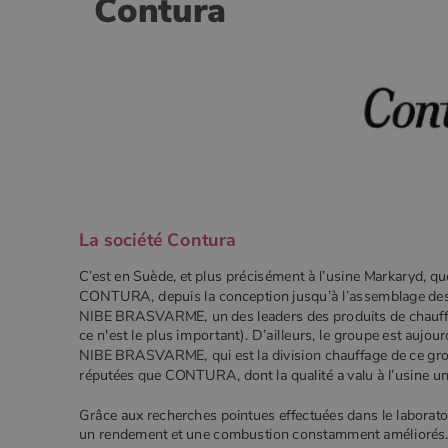
Contura
VISITOR_PRIVACY_METADA
CookieScriptConsent
Google Privacy 
PHPSESSID
La société
Contura
C’est en Suède, et plus précisément à l’usine Markaryd, qu
CONTURA, depuis la conception jusqu’à l’assemblage des d
NIBE BRASVARME, un des leaders des produits de chauffage
ce n'est le plus important). D’ailleurs, le groupe est au
Nom
Nom
Fourniss
Fournis
NIBE BRASVARME, qui est la division chauffage de ce gr
Nom
pabk_id.1.d14a
Domain
Four
Nom
réputées que CONTURA, dont la qualité a valu à l’usine un
bb2_screener_
Bad Beh
Dom
__Secure-ROLLOUT_TOKEN
www.poe
_gid
Google
.poeles
VISITOR_INFO1_LIVE
Goog
pabk_ses.1.d14a
Grâce aux recherches pointues effectuées dans le labora
.you
un rendement et une combustion constamment améliorés. 
_ga
Google