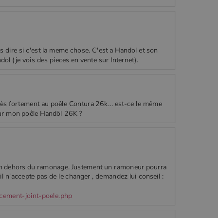
s dire si c'est la meme chose. C'est a Handol et son
ol (je vois des pieces en vente sur Internet).
rès fortement au poêle Contura 26k... est-ce le même
ur mon poêle Handöl 26K ?
 en dehors du ramonage. Justement un ramoneur pourra
'il n'accepte pas de le changer , demandez lui conseil :
cement-joint-poele.php