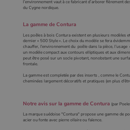
l’environnement vaut à ce fabricant d’arborer fièrement de
.poeles
_gcl_au
Goog
du Cygne nordique.
.poe
YSC
Goog
La gamme de Contura
.you
_gat_UA-627591-
.poeles
7
Les poêles à bois Contura existent en plusieurs modèles e
dernier « 500 Style ». Le choix du modèle se fera évidemm
chauffer, l’environnement du poêle dans la pièce, l’usage 
_ga_W8LED1F420
.poeles
un modèle compact aux contours elliptiques et aux dimens
peut être posé sur un socle pivotant, nonobstant une surfa
frontale.
La gamme est completée par des inserts , comme le Contu
cheminées largement décoratifs et pratiques (en plus d'êtr
Notre avis sur la gamme de Contura
(par
Poele
La marque suédoise "Contura" propose une gamme de poêl
acier ou fonte avec pierre ollaire ou faïence.