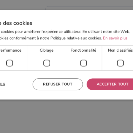
e des cookies
 cookies pour améliorer l'expérience utilisateur. En utilisant notre site Web,
 BOIS
POELE À GRANULÉS
ACTUALITÉS
OUTI
okies conformément à notre Politique relative aux cookies.
En savoir plus
Performance
Ciblage
Fonctionnalité
Non classifiés
es fabricants
Contura
REFUSER TOUT
ACCEPTER TOUT
ILS
 nécessaires
Performance
Ciblage
Fonctionnalité
Non classifiés
res habilitent des fonctionnalités de base du site Web telles que la connexion des utilisateurs et la
 ne peut pas être utilisé correctement sans les cookies strictement nécessaires.
Fournisseur
/
Domaine
Expiration
Description