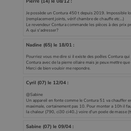
Pierre (14) le 08/12 :
Je possède un Contura 450 t depuis 2019. Impossible loc
(remplacement joints, vérif chambre de chauffe etc...)
Le revendeur Contura commande les pièces à des prix proh
A qui s'adresser?
Nadine (65) le 18/01 :
Pourriez vous me dire si il existe des poêles Contura qui
Contura avec de la pierre ollaire mais je peux mettre qu
Merci de bien vouloir me repondre.
Cyril (07) le 12/04 :
@Sabine
Un appareil en fonte comme le Contura 51 va chauffer en
maximale, certainement pas 10. Pour monter a 10h il f
la chaleur (790, ci30 ci40..) voire d'un poele de masse (
Sabine (07) le 09/04 :