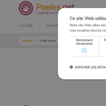
.net
Poeles
Le guide du chauffage au bois
Ce site Web utilis
Notre site Web utilise des
ACCUEIL
CHAUFFAGE AU BOIS
POELE À
vous acceptez tous les co
Strictement
Accueil
Poele à bois
Choisir un poele à bois
Fich
nécessaires
AFFICHER LES DÉTA
Strictement
Les cookies strictement nécessai
gestion des comptes. Le site Web
Nom