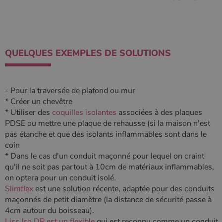
type modèle
défini par
Google
Analytics, où
l'élément de
modèle sur le
nom contient
QUELQUES EXEMPLES DE SOLUTIONS
le numéro
d'identité
unique du
compte ou du
site Web
- Pour la traversée de plafond ou mur
auquel il se
rapporte. Il
* Créer un chevêtre
s'agit d'une
variante du
* Utiliser des
coquilles isolantes
associées à des plaques
cookie _gat
PDSE ou mettre une plaque de rehausse (si la maison n'est
qui est utilisé
pour limiter la
pas étanche et que des isolants inflammables sont dans le
quantité de
coin
données
enregistrées
* Dans le cas d'un conduit maçonné pour lequel on craint
par Google
qu'il ne soit pas partout à 10cm de matériaux inflammables,
sur les sites
Web à fort
on optera pour un conduit isolé.
trafic.
Slimflex
est une solution récente, adaptée pour des conduits
_ga_W8LED1F420
.poelesabois.com
1 an 1
Ce cookie est
maçonnés de petit diamètre (la distance de sécurité passe à
mois
utilisé par
Google
4cm autour du boisseau).
Analytics
Liss Iso DP est un flexible
qui est reconnu comme un conduit
pour