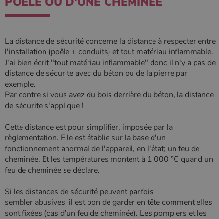
POÊLE OU D'UNE CHEMINÉE
Google Privacy
Policy
La distance de sécurité concerne la distance à respecter entre
l'installation (poêle + conduits) et tout matériau inflammable.
CookieScriptConsent
4
CookieScript
semaine
www.poelesabois.com
J'ai bien écrit "tout matériau inflammable" donc il n'y a pas de
2 jours
distance de sécurite avec du béton ou de la pierre par
exemple.
Par contre si vous avez du bois derrière du béton, la distance
de sécurite s'applique !
Cette distance est pour simplifier, imposée par la
règlementation. Elle est établie sur la base d'un
fonctionnement anormal de l'appareil, en l'état; un feu de
cheminée. Et les températures montent à 1 000 °C quand un
feu de cheminée se déclare.
PHPSESSID
Session
Si les distances de sécurité peuvent parfois
PHP.net
.www.poelesabois.com
sembler abusives, il est bon de garder en tête comment elles
sont fixées (cas d'un feu de cheminée). Les pompiers et les