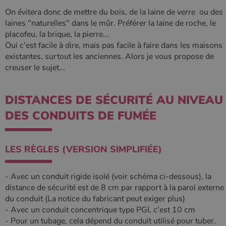
Nom
Fournisseur
/
Domaine
Expiration
Descripti
On évitera donc de mettre du bois, de la laine de verre ou des
Nom
Fournisseur
/
Domaine
Expiration
Description
laines "naturelles" dans le mûr. Préférer la laine de roche, le
pabk_id.1.d14a
www.poelesabois.com
1 an
Fournisseur
/
Nom
Expiration
Description
bb2_screener_
Session
Cookie
Bad Behaviour
placofeu, la brique, la pierre...
Domaine
Fournisseur
/
Nom
Expiration
Description
__Secure-
.youtube.com
5 mois 4
défini par
www.poelesabois.com
Domaine
Oui c'est facile à dire, mais pas facile à faire dans les maisons
ROLLOUT_TOKEN
semaines
le plug-in
_gid
1 jour
Ce cookie est
Google LLC
anti-spam
existantes, surtout les anciennes. Alors je vous propose de
défini par
.poelesabois.com
VISITOR_INFO1_LIVE
5 mois 4
Ce cookie
Google LLC
pabk_ses.1.d14a
www.poelesabois.com
29
Bad
Google
semaines
est défini
.youtube.com
creuser le sujet...
minutes
Behavior.
Analytics. Il
par Youtub
58
stocke et met
pour garder
secondes
à jour une
une trace
valeur unique
des
DISTANCES DE SÉCURITÉ AU NIVEAU
pour chaque
préférence
page visitée
de
et est utilisé
DES CONDUITS DE FUMÉE
l'utilisateur
pour compter
pour les
et suivre les
vidéos
pages vues.
Youtube
intégrées
LES RÈGLES (VERSION SIMPLIFIÉE)
_ga
1 an 1
Ce nom de
Google LLC
dans les
mois
cookie est
.poelesabois.com
sites; il peu
associé à
également
Google
déterminer
- Avec un conduit rigide isolé (voir schéma ci-dessous), la
Universal
si le visiteu
Analytics -
du site
distance de sécurité est de 8 cm par rapport à la paroi externe
qui est une
utilise la
mise à jour
du conduit (La notice du fabricant peut exiger plus)
nouvelle ou
importante du
l'ancienne
- Avec un conduit concentrique type PGI, c'est 10 cm
service
version de
d'analyse le
l'interface
- Pour un tubage, cela dépend du conduit utilisé pour tuber.
plus
Youtube.