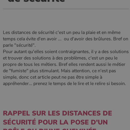
Ciblage
Fonctionnalité
Non classifiés
Les cookies strictement nécessaires habilitent des
fonctionnalités de base du site Web telles que la
connexion des utilisateurs et la gestion des comptes.
Le site Web ne peut pas être utilisé correctement sans
Les distances de sécurité c'est un peu la plaie et en même
les cookies strictement nécessaires.
temps cela évite d'en avoir ... ou d'avoir des brûlures. Bref on
Nom
Fournisseur
/
Domaine
Expirati
parle "sécurité".
Pour autant qu'elles soient contraignantes, il y a des solutions
VISITOR_PRIVACY_METADATA
5 mois 
YouTube
semaine
.youtube.com
et trouver des solutions à des problèmes, c'est un peu le
propre de tous les métiers. Bref elles rendent aussi le métier
de "fumiste" plus stimulant. Mais attention, ce n'est pas
simple, donc cet article peut ne pas être simple à
appréhender... prenez le temps de le lire et le relire si besoin.
RAPPEL SUR LES DISTANCES DE
SÉCURITÉ POUR LA POSE D'UN