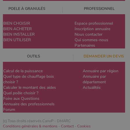
POELE À GRANULÉS
PROFESSIONNEL
BIEN CHOISIR
Espace professionnel
BIEN ACHETER
Inscription annuaire
BIEN INSTALLER
Nous contacter
BIEN UTILISER
Qui sommes-nous
Partenaires
OUTILS
DEMANDER UN DEVIS
Calcul de la puissance
Annuaire par région
Quel type de chauffage bois
Annuaire par
choisir ?
département
Calculer le montant des aides
Actualités
Quel poêle choisir ?
Foire aux Questions
Annuaire des professionnels
Forum
(c) Tous droits réservés CanoP -
DMARC
Conditions générales & mentions
-
Contact
-
Cookies