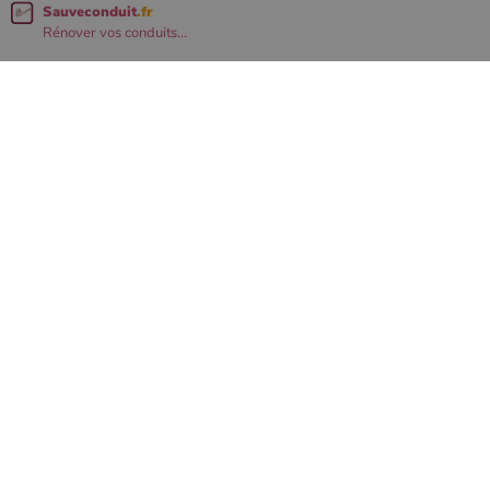
Sauveconduit
.fr
Rénover vos conduits...