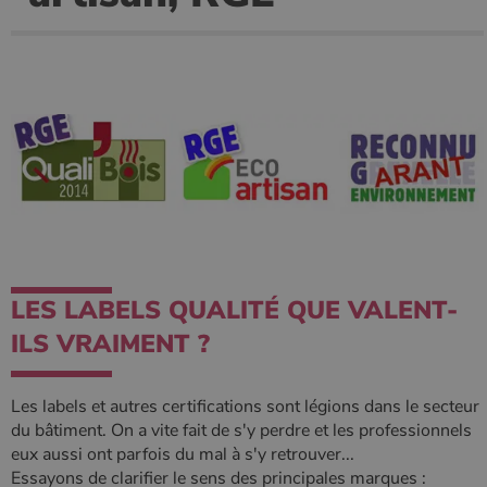
Ciblage
Fonctionnalité
Non classifiés
Les cookies strictement nécessaires habilitent des
fonctionnalités de base du site Web telles que la
connexion des utilisateurs et la gestion des comptes.
Le site Web ne peut pas être utilisé correctement sans
les cookies strictement nécessaires.
Nom
Fournisseur
/
Domaine
Expirati
VISITOR_PRIVACY_METADATA
5 mois 
YouTube
semaine
.youtube.com
LES LABELS QUALITÉ QUE VALENT-
ILS VRAIMENT ?
Les labels et autres certifications sont légions dans le secteur
du bâtiment. On a vite fait de s'y perdre et les professionnels
eux aussi ont parfois du mal à s'y retrouver...
Essayons de clarifier le sens des principales marques :
Google Privacy