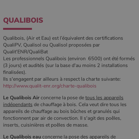
Policy
QUALIBOIS
CookieScriptConsent
4
CookieScript
semaine
www.poelesabois.com
Qualibois, (Air et Eau) est l’équivalent des certifications
2 jours
QualiPV, Qualisol ou Qualisol proposées par
Qualit'ENR/QualiBat
Les professionnels Qualibois (environ 6500) ont été formés
(3 jours) et audités (sur la base d'au moins 2 installations
finalisées).
Ils s'engagent par ailleurs à respect la charte suivante:
http://www.qualit-enr.org/charte-qualibois
Le Qualibois Air
concerne la pose de
tous les appareils
indépendants
de chauffage à bois. Cela veut dire tous les
appareils de chauffage au bois bûches et granulés qui
fonctionnent par air de convection. Il s'agit des poêles,
PHPSESSID
Session
PHP.net
.www.poelesabois.com
inserts, cuisinières et poêles de masse.
Le Qualibois eau
concerne la pose des appareils de