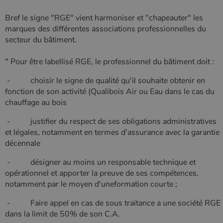
couramment
utilisé de
_gcl_au
2 mois 4
Ce cookie
Google LLC
Google. Ce
semaines
est défini
Bref le signe "RGE" vient harmoniser et "chapeauter" les
.poelesabois.com
cookie est
par
marques des différentes associations professionnelles du
utilisé pour
Doubleclick
distinguer les
et fournit
secteur du bâtiment.
utilisateurs
des
uniques en
information
attribuant un
sur la
" Pour être labellisé RGE, le professionnel du bâtiment doit :
numéro
manière
généré
dont
aléatoirement
l'utilisateur
- choisir le signe de qualité qu'il souhaite obtenir en
comme
final utilise
fonction de son activité (Qualibois Air ou Eau dans le cas du
identifiant
le site Web
client. Il est
et sur toute
chauffage au bois
inclus dans
publicité
chaque
que
demande de
- justifier du respect de ses obligations administratives
l'utilisateur
page d'un site
final a pu
et légales, notamment en termes d'assurance avec la garantie
et utilisé pour
voir avant
calculer les
de visiter
décennale
données de
ledit site
visiteur, de
Web.
- désigner au moins un responsable technique et
session et de
campagne
YSC
Session
Ce cookie
Google LLC
opérationnel et apporter la preuve de ses compétences,
pour les
est défini
.youtube.com
rapports
notamment par le moyen d'uneformation courte ;
par YouTub
d'analyse du
pour suivre
site.
les vues de
- Faire appel en cas de sous traitance a une société RGE
vidéos
_gat_UA-627591-
.poelesabois.com
58
Il s'agit d'un
intégrées.
dans la limit de 50% de son C.A.
7
secondes
cookie de