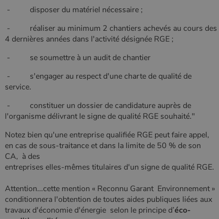
type modèle
- disposer du matériel nécessaire ;
défini par
Google
Analytics, où
- réaliser au minimum 2 chantiers achevés au cours des
l'élément de
modèle sur le
4 dernières années dans l'activité désignée RGE ;
nom contient
le numéro
- se soumettre à un audit de chantier
d'identité
unique du
compte ou du
- s'engager au respect d'une charte de qualité de
site Web
auquel il se
service.
rapporte. Il
s'agit d'une
- constituer un dossier de candidature auprès de
variante du
cookie _gat
l'organisme délivrant le signe de qualité RGE souhaité."
qui est utilisé
pour limiter la
quantité de
Notez bien qu'une entreprise qualifiée RGE peut faire appel,
données
en cas de sous-traitance et dans la limite de 50 % de son
enregistrées
par Google
CA, à des
sur les sites
entreprises elles-mêmes titulaires d'un signe de qualité RGE.
Web à fort
trafic.
_ga_W8LED1F420
.poelesabois.com
1 an 1
Ce cookie est
Attention...cette mention « Reconnu Garant Environnement »
mois
utilisé par
conditionnera l'obtention de toutes aides publiques liées aux
Google
Analytics
travaux d'économie d'énergie selon le principe d’
éco-
pour