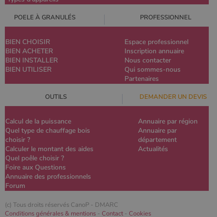
POELE À GRANULÉS
PROFESSIONNEL
BIEN CHOISIR
Espace professionnel
BIEN ACHETER
Inscription annuaire
BIEN INSTALLER
Nous contacter
BIEN UTILISER
Qui sommes-nous
Partenaires
OUTILS
DEMANDER UN DEVIS
Calcul de la puissance
Annuaire par région
Quel type de chauffage bois
Annuaire par
choisir ?
département
Calculer le montant des aides
Actualités
Quel poêle choisir ?
Foire aux Questions
Annuaire des professionnels
Forum
(c) Tous droits réservés CanoP -
DMARC
Conditions générales & mentions
-
Contact
-
Cookies