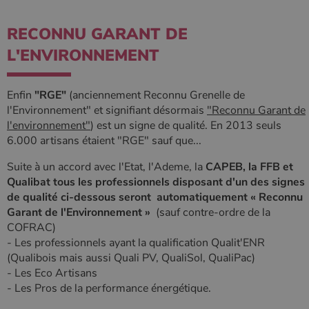
Nom
Fournisseur
/
Domaine
Expiration
Descripti
Nom
Fournisseur
/
Domaine
Expiration
Description
pabk_id.1.d14a
www.poelesabois.com
1 an
Fournisseur
/
RECONNU GARANT DE
Nom
Expiration
Description
bb2_screener_
Session
Cookie
Bad Behaviour
Domaine
Fournisseur
/
Nom
Expiration
Description
__Secure-
.youtube.com
5 mois 4
défini par
www.poelesabois.com
Domaine
L'ENVIRONNEMENT
ROLLOUT_TOKEN
semaines
le plug-in
_gid
1 jour
Ce cookie est
Google LLC
anti-spam
défini par
.poelesabois.com
VISITOR_INFO1_LIVE
5 mois 4
Ce cookie
Google LLC
pabk_ses.1.d14a
www.poelesabois.com
29
Bad
Google
semaines
est défini
.youtube.com
minutes
Behavior.
Analytics. Il
par Youtub
Enfin
"RGE"
(anciennement Reconnu Grenelle de
58
stocke et met
pour garder
secondes
à jour une
l'Environnement" et signifiant désormais
"Reconnu Garant de
une trace
valeur unique
des
l'environnement"
) est un signe de qualité. En 2013 seuls
pour chaque
préférence
page visitée
de
6.000 artisans étaient "RGE" sauf que...
et est utilisé
l'utilisateur
pour compter
pour les
Suite à un accord avec l'Etat, l'Ademe, la
CAPEB, la FFB et
et suivre les
vidéos
pages vues.
Youtube
Qualibat tous les professionnels disposant d'un des signes
intégrées
_ga
1 an 1
Ce nom de
de qualité ci-dessous seront automatiquement « Reconnu
Google LLC
dans les
mois
cookie est
.poelesabois.com
sites; il peu
Garant de l'Environnement »
(sauf contre-ordre de la
associé à
également
Google
déterminer
COFRAC)
Universal
si le visiteu
- Les professionnels ayant la qualification Qualit'ENR
Analytics -
du site
qui est une
utilise la
(Qualibois mais aussi Quali PV, QualiSol, QualiPac)
mise à jour
nouvelle ou
- Les Eco Artisans
importante du
l'ancienne
service
version de
- Les Pros de la performance énergétique.
d'analyse le
l'interface
plus
Youtube.