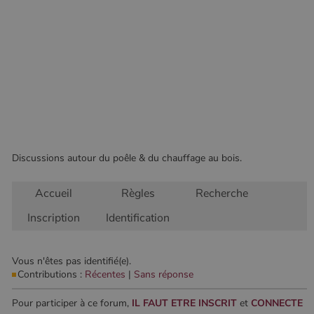
Les cookies strictement nécessaires habilitent des
fonctionnalités de base du site Web telles que la
connexion des utilisateurs et la gestion des comptes.
Le site Web ne peut pas être utilisé correctement sans
les cookies strictement nécessaires.
Nom
Fournisseur
/
Domaine
Expirati
VISITOR_PRIVACY_METADATA
5 mois 
YouTube
semaine
.youtube.com
Discussions autour du poêle & du chauffage au bois.
Accueil
Règles
Recherche
Inscription
Identification
Vous n'êtes pas identifié(e).
Contributions :
Récentes
|
Sans réponse
Google Privacy
Policy
Pour participer à ce forum,
IL FAUT ETRE INSCRIT
et
CONNECTE