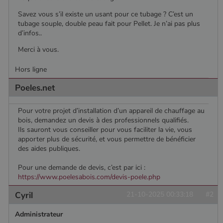
Savez vous s’il existe un usant pour ce tubage ? C’est un
tubage souple, double peau fait pour Pellet. Je n’ai pas plus
d’infos..
Merci à vous.
Hors ligne
Poeles.net
Pour votre projet d’installation d’un appareil de chauffage au
bois, demandez un devis à des professionnels qualifiés.
Ils sauront vous conseiller pour vous faciliter la vie, vous
apporter plus de sécurité, et vous permettre de bénéficier
des aides publiques.
Pour une demande de devis, c’est par ici :
https://www.poelesabois.com/devis-poele.php
Cyril
21-10-2025 00:33:18
#2
Nom
Fournisseur
/
Domaine
Expiration
Descripti
Administrateur
Nom
Fournisseur
/
Domaine
Expiration
Description
pabk_id.1.d14a
www.poelesabois.com
1 an
Fournisseur
/