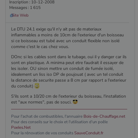
Inscription : 10-12-2008
Nom
Expiration
Description
bb2_screener_
Session
Cookie
Bad Behaviour
Domaine
Fournisseur
/
Nom
Expiration
Description
Messages : 1 615
__Secure-
.youtube.com
5 mois 4
défini par
www.poelesabois.com
Domaine
ROLLOUT_TOKEN
semaines
le plug-in
_gid
1 jour
Ce cookie est
Google LLC
Site Web
anti-spam
défini par
.poelesabois.com
VISITOR_INFO1_LIVE
5 mois 4
Ce cookie
Google LLC
pabk_ses.1.d14a
www.poelesabois.com
29
Bad
Google
semaines
est défini
.youtube.com
minutes
Behavior.
Analytics. Il
par Youtub
Le DTU 24.1 exige qu'il n'y ait pas de materiaux
58
stocke et met
pour garder
secondes
inflammables a moins de 10cm de l'exterieur d'un boisseau
à jour une
une trace
valeur unique
des
si ce boisseau est tubé avec un conduit flexible non isolé
pour chaque
préférence
comme c'est le cas chez vous.
page visitée
de
et est utilisé
l'utilisateur
DOnc si les cables sont dans le tubage, oui il y danger car ils
pour compter
pour les
et suivre les
vidéos
sont en plastique. A minima peut etre faudrait il essayer de
pages vues.
Youtube
les isoler. OU sinon mettre un conduit de fumée isolé,
intégrées
idealement un liss iso DP de poujouat ( avec un tel conduit
_ga
1 an 1
Ce nom de
Google LLC
dans les
mois
cookie est
.poelesabois.com
sites; il peu
la distance de securite passe a 8 cm par rapport a l'exterieur
associé à
également
du conduit)
Google
déterminer
Universal
si le visiteu
S'ils sont a 10/20 cm de l'exterieur du boisseau, l'installation
Analytics -
du site
qui est une
utilise la
est "aux normes", pas de souci.
mise à jour
nouvelle ou
importante du
l'ancienne
service
version de
Pour l'achat de combustibles, l'annuaire
Bois-de-Chauffage.net
d'analyse le
l'interface
plus
Pour des conseils sur le choix et l'utilisation d'un poêle
Youtube.
couramment
Poeles.Net
utilisé de
_gcl_au
2 mois 4
Ce cookie
Google LLC
Pour la rénovation de vos conduits
SauveConduit.fr
Google. Ce
semaines
est défini
.poelesabois.com