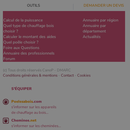
OUTILS
DEMANDER UN DEVIS
Calcul de la puissance
Annuaire par région
Quel type de chauffage bois
Annuaire par
choisir ?
département
Calculer le montant des aides
Actualités
Quel poêle choisir ?
Foire aux Questions
Annuaire des professionnels
Forum
(c) Tous droits réservés CanoP -
DMARC
Conditions générales & mentions
-
Contact
-
Cookies
S'ÉQUIPER
Poelesabois
.com
s'informer sur les appareils
de chauffage au bois...
Cheminee
.net
s'informer sur les cheminées...