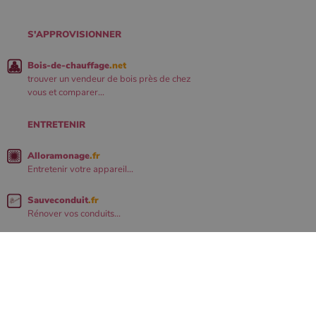
S'APPROVISIONNER
Bois-de-chauffage
.net
trouver un vendeur de bois près de chez
vous et comparer...
ENTRETENIR
Alloramonage
.fr
Entretenir votre appareil...
Sauveconduit
.fr
Rénover vos conduits...