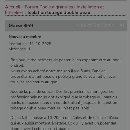
Accueil
»
Forum Poele à granulés : Installation et
Entretien
»
Isolation tubage double peau
CookieScriptConsent
4
CookieScript
semaine
www.poelesabois.com
2 jours
Maxwell59
11-10-2025 09:39:40
#1
Nouveau membre
Inscription : 11-10-2025
Messages : 1
Bonjour, je me permets de poster ici en espérant être au bon
endroit.
Nous avons acheté notre maison il y a 5 ans, l’ancien
propriétaire a fait pose un poêle à granulés et a fait enlever
tous les radiateurs au gaz.
Jusque là, pas de soucis. Des les premiers ramonages, les
professionnels nous ont expliqué que le tubage qui part du
PHPSESSID
Session
PHP.net
poele, qui passe dans un conduit allant jusqu’au toit, est un
.www.poelesabois.com
tubage double peau mais qui n’est pas isolé.
De ce fait, il passe à 10-20cm de câbles et de flexibles d’eau
qui eux aussi montent à l’étage. Et qu’il y avait un potentiel
risque avec la chaleur du tubage.