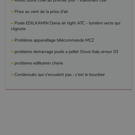
●
Reset usine collé au premier jour ? Kausiflam Lea
Analytics, où
l'élément de
modèle sur le
●
Prise au vent de la prise d'air
nom contient
le numéro
d'identité
●
Poele EDILKAMIN Dania air tight ATC - lumière verte qui
unique du
clignote
compte ou du
site Web
auquel il se
●
Problème appareillage télécommande MCZ
rapporte. Il
s'agit d'une
●
probleme demarrage poele a pellet Stove Italy erreur 03
variante du
cookie _gat
qui est utilisé
●
probleme edilkamin cherie
pour limiter la
quantité de
données
●
Condensats qui s'ecoulent pas : c'est le bourbier
enregistrées
par Google
sur les sites
Web à fort
trafic.
_ga_W8LED1F420
.poelesabois.com
1 an 1
Ce cookie est
mois
utilisé par
Google
Analytics
pour
conserver
l'état de la
session.