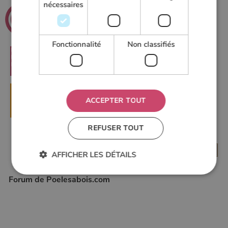
nécessaires
.net
Poeles
Le guide du chauffage au bois
Fonctionnalité
Non classifiés
RECHERCHER
▶
DEMANDER UN DEVIS
ACCEPTER TOUT
REFUSER TOUT
AFFICHER LES DÉTAILS
Forum de Poelesabois.com
Strictement nécessaires
Performance
Ciblage
Fonctionnalité
Non classifiés