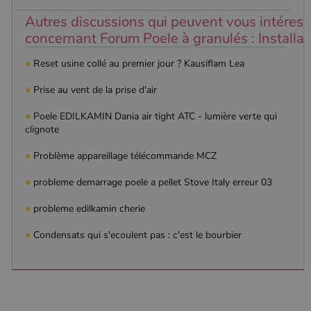
par
utilisé pour
Doubleclick
Autres discussions qui peuvent vous intéress
distinguer les
et fournit
utilisateurs
des
concernant Forum Poele à granulés : Installati
uniques en
information
attribuant un
sur la
numéro
manière
●
Reset usine collé au premier jour ? Kausiflam Lea
généré
dont
aléatoirement
l'utilisateur
comme
final utilise
●
Prise au vent de la prise d'air
identifiant
le site Web
client. Il est
et sur toute
●
Poele EDILKAMIN Dania air tight ATC - lumière verte qui
inclus dans
publicité
chaque
que
clignote
demande de
l'utilisateur
page d'un site
final a pu
●
Problème appareillage télécommande MCZ
et utilisé pour
voir avant
calculer les
de visiter
données de
ledit site
●
probleme demarrage poele a pellet Stove Italy erreur 03
visiteur, de
Web.
session et de
campagne
YSC
Session
Ce cookie
Google LLC
●
probleme edilkamin cherie
pour les
est défini
.youtube.com
rapports
par YouTub
d'analyse du
●
Condensats qui s'ecoulent pas : c'est le bourbier
pour suivre
site.
les vues de
vidéos
_gat_UA-627591-
.poelesabois.com
58
Il s'agit d'un
intégrées.
7
secondes
cookie de
type modèle
défini par
Google
Analytics, où