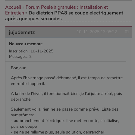
Accueil
»
Forum Poele à granulés : Installation et
Entretien
»
De dietrich PPA8 se coupe électriquement
CookieScriptConsent
4
CookieScript
après quelques secondes
semaine
www.poelesabois.com
2 jours
jujudemetz
10-11-2025 13:05:22
#1
Nouveau membre
Inscription : 10-11-2025
Messages : 2
Bonjour,
Après l'hivernage passé débranché, il est temps de remettre
en route l'appareil.
A la fin de l'hiver, il fonctionnait bien, je l'ai juste arrêté, puis
débranché.
PHPSESSID
Session
PHP.net
.www.poelesabois.com
Seulement voilà, rien ne se passe comme prévu. Liste des
symptômes:
- au branchement électrique, il se met en route, s'initialise,
puis se coupe
- se ne se rallume plus, seule solution, débrancher