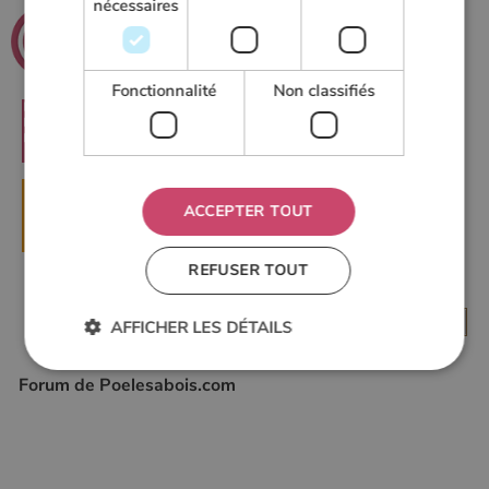
nécessaires
.net
Poeles
Le guide du chauffage au bois
Fonctionnalité
Non classifiés
RECHERCHER
ACCEPTER TOUT
▶
DEMANDER UN DEVIS
REFUSER TOUT
AFFICHER LES DÉTAILS
Forum de Poelesabois.com
Strictement nécessaires
Performance
Ciblage
Fonctionnalité
Non classifiés
Les cookies strictement nécessaires habilitent des