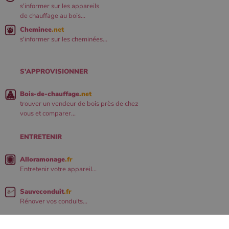
s'informer sur les appareils
de chauffage au bois...
Cheminee
.net
s'informer sur les cheminées...
S'APPROVISIONNER
Bois-de-chauffage
.net
trouver un vendeur de bois près de chez
vous et comparer...
ENTRETENIR
Alloramonage
.fr
Entretenir votre appareil...
Sauveconduit
.fr
Rénover vos conduits...