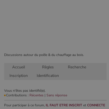
fonctionnalités de base du site Web telles que la
connexion des utilisateurs et la gestion des comptes.
Le site Web ne peut pas être utilisé correctement sans
les cookies strictement nécessaires.
Nom
Fournisseur
/
Domaine
Expirati
VISITOR_PRIVACY_METADATA
5 mois 
YouTube
semaine
.youtube.com
Discussions autour du poêle & du chauffage au bois.
Accueil
Règles
Recherche
Inscription
Identification
Vous n'êtes pas identifié(e).
Contributions :
Récentes
|
Sans réponse
Google Privacy
Policy
Pour participer à ce forum,
IL FAUT ETRE INSCRIT
et
CONNECTE