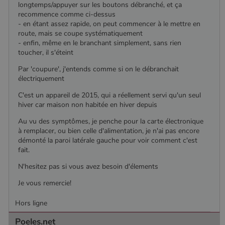
longtemps/appuyer sur les boutons débranché, et ça
recommence comme ci-dessus
- en étant assez rapide, on peut commencer à le mettre en
route, mais se coupe systématiquement
- enfin, même en le branchant simplement, sans rien
toucher, il s'éteint
Par 'coupure', j'entends comme si on le débranchait
électriquement
C'est un appareil de 2015, qui a réellement servi qu'un seul
hiver car maison non habitée en hiver depuis
Au vu des symptômes, je penche pour la carte électronique
à remplacer, ou bien celle d'alimentation, je n'ai pas encore
démonté la paroi latérale gauche pour voir comment c'est
fait.
N'hesitez pas si vous avez besoin d'élements
Je vous remercie!
Hors ligne
Nom
Fournisseur
/
Domaine
Expiration
Descripti
Nom
Fournisseur
/
Domaine
Expiration
Description
Poeles.net
pabk_id.1.d14a
www.poelesabois.com
1 an
Fournisseur
/