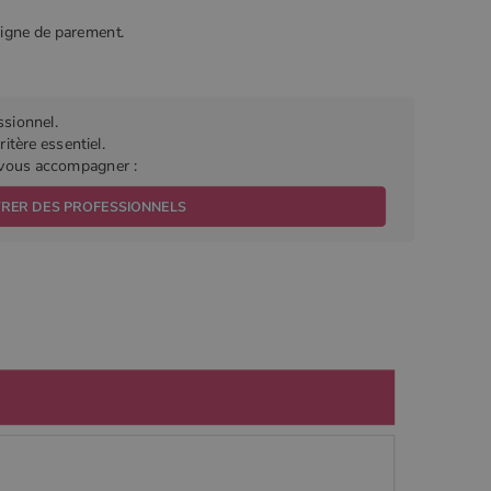
ligne de parement.
ssionnel.
itère essentiel.
r vous accompagner :
TRER DES PROFESSIONNELS