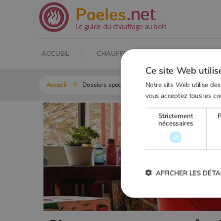
.net
Poeles
Le guide du chauffage au bois
ACCUEIL
CHAUFFAGE AU BOIS
POELE À
Ce site Web utilis
Notre site Web utilise des
Accueil
Dossiers spéciaux
Chamotte ou vermiculite?
vous acceptez tous les co
Strictement
nécessaires
AFFICHER LES DÉTA
Strictement