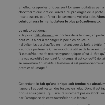
__Secure-ROLLOUT_TOKEN
www.poe
_gid
Google
.poeles
VISITOR_INFO1_LIVE
Goog
En effet, lorsque les briques sont fortement dilatées par la
pabk_ses.1.d14a
.you
choc thermique lors de l’ouverture prolongée de la porte, 
_ga
Google
incandescent, pour fendre le parement, voire la sole.
Alors
.poeles
_gcl_au
Goog
celui qui aura le manipulateur le plus précautionneux.
.poe
Le mieux est donc :
YSC
Goog
- de poser
délicatement
les bûches dans le foyer, en particu
.you
_gat_UA-627591-
.poeles
peut vous aider à recharger le poêle en douceur.
7
- d'éviter les surchauffes en mettant trop de bois à brûler 
- et notre partenaire Charnwood qui utilise de la vermiculit
"Le matériau est de nature hygroscopique, c’est-à-dire qu’
_ga_W8LED1F420
.poeles
n’a pas été utilisé pendant longtemps, il est conseillé de lai
au maximum l’humidité. De même, il est primordial d’évacue
premier allumage."
Cependant,
le fait qu'une brique soit fendue n’a absol
l’appareil et peut rester des lustres en l’état. Donc il est
brique en urgence, qu’il n’aura sûrement pas en stock, sau
par l’arrogance de cette satanée brique fendue ;)