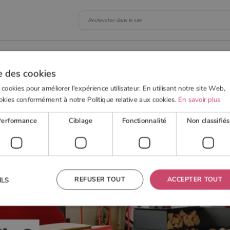
 BOIS
POELE À GRANULÉS
ACTUALITÉS
OUTI
e des cookies
 cookies pour améliorer l'expérience utilisateur. En utilisant notre site Web,
okies conformément à notre Politique relative aux cookies.
En savoir plus
Performance
Ciblage
Fonctionnalité
Non classifiés
REFUSER TOUT
ACCEPTER TOUT
ILS
 nécessaires
Performance
Ciblage
Fonctionnalité
Non classifiés