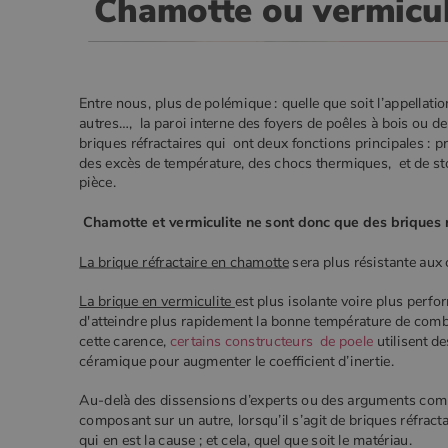
Chamotte ou vermicul
Les cookies strictement nécessai
gestion des comptes. Le site Web
Nom
VISITOR_PRIVACY_METADA
Entre nous, plus de polémique : quelle que soit l’appellatio
autres…, la paroi interne des foyers de poêles à bois ou
briques réfractaires qui ont deux fonctions principales : p
des excès de température, des chocs thermiques, et de stoc
pièce.
CookieScriptConsent
Chamotte et vermiculite ne sont donc que des briques r
Google Privacy 
La brique réfractaire en chamotte
sera plus résistante aux 
PHPSESSID
La brique en vermiculite
est plus isolante voire plus perf
d'atteindre plus rapidement la bonne température de combu
cette carence,
certains constructeurs de
poele
utilisent d
céramique pour augmenter le coefficient d’inertie.
Au-delà des dissensions d’experts ou des arguments comm
Nom
Nom
Fourniss
Fournis
composant sur un autre, lorsqu’il s’agit de briques réfracta
Nom
pabk_id.1.d14a
Domain
Four
Nom
qui en est la cause ; et cela, quel que soit le matériau.
bb2_screener_
Bad Beh
Dom