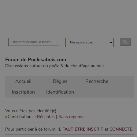
Les cookies strictement nécessaires habilitent des
fonctionnalités de base du site Web telles que la
connexion des utilisateurs et la gestion des comptes.
Le site Web ne peut pas être utilisé correctement sans
les cookies strictement nécessaires.
Nom
Fournisseur
/
Domaine
Expirati
VISITOR_PRIVACY_METADATA
5 mois 
YouTube
semaine
.youtube.com
Forum de Poelesabois.com
Discussions autour du poêle & du chauffage au bois.
Accueil
Règles
Recherche
Inscription
Identification
Vous n'êtes pas identifié(e).
Contributions :
Récentes
|
Sans réponse
Google Privacy
Policy
Pour participer à ce forum,
IL FAUT ETRE INSCRIT
et
CONNECTE