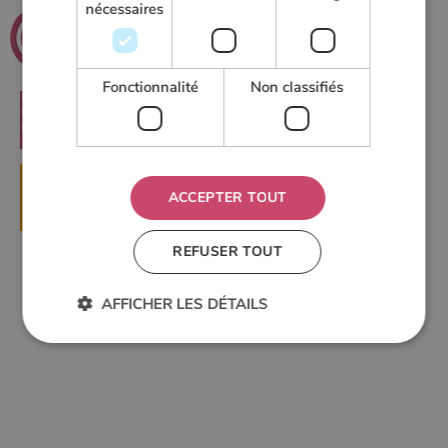
nécessaires
.net
Poeles
Le guide du chauffage au bois
Fonctionnalité
Non classifiés
RECHERCHER
▶
DEMANDER UN DEVIS
ACCEPTER TOUT
REFUSER TOUT
AFFICHER LES DÉTAILS
Strictement nécessaires
Performance
Ciblage
Fonctionnalité
Non classifiés