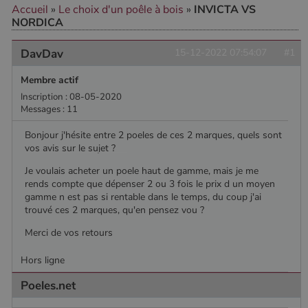
Accueil
»
Le choix d'un poêle à bois
»
INVICTA VS
NORDICA
CookieScriptConsent
4
CookieScript
semaine
www.poelesabois.com
DavDav
15-12-2022 07:54:07
#1
2 jours
Membre actif
Inscription : 08-05-2020
Messages : 11
Bonjour j'hésite entre 2 poeles de ces 2 marques, quels sont
vos avis sur le sujet ?
Je voulais acheter un poele haut de gamme, mais je me
rends compte que dépenser 2 ou 3 fois le prix d un moyen
gamme n est pas si rentable dans le temps, du coup j'ai
trouvé ces 2 marques, qu'en pensez vou ?
PHPSESSID
Session
Merci de vos retours
PHP.net
.www.poelesabois.com
Hors ligne
Poeles.net