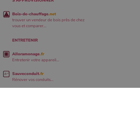
S'APPROVISIONNER
Bois-de-chauffage
.net
trouver un vendeur de bois près de chez
vous et comparer...
ENTRETENIR
Alloramonage
.fr
Entretenir votre appareil...
Sauveconduit
.fr
Rénover vos conduits...