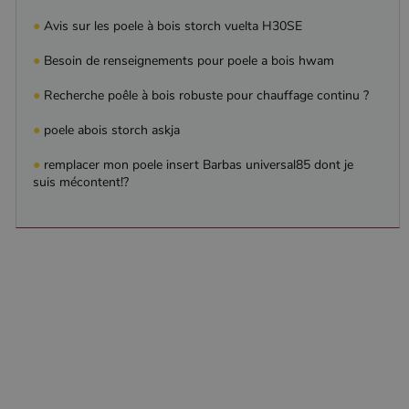
Analytics, où
l'élément de
●
Avis sur les poele à bois storch vuelta H30SE
modèle sur le
nom contient
le numéro
●
Besoin de renseignements pour poele a bois hwam
d'identité
unique du
compte ou du
●
Recherche poêle à bois robuste pour chauffage continu ?
site Web
auquel il se
●
poele abois storch askja
rapporte. Il
s'agit d'une
variante du
●
remplacer mon poele insert Barbas universal85 dont je
cookie _gat
suis mécontent!?
qui est utilisé
pour limiter la
quantité de
données
enregistrées
par Google
sur les sites
Web à fort
trafic.
_ga_W8LED1F420
.poelesabois.com
1 an 1
Ce cookie est
mois
utilisé par
Google
Analytics
pour
conserver
l'état de la
session.