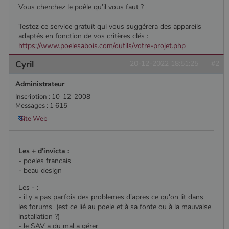
Vous cherchez le poêle qu’il vous faut ?
Testez ce service gratuit qui vous suggérera des appareils
adaptés en fonction de vos critères clés :
https://www.poelesabois.com/outils/votre-projet.php
Cyril
20-12-2022 18:51:25
#2
Administrateur
Inscription : 10-12-2008
Messages : 1 615
Site Web
Les + d'invicta :
- poeles francais
- beau design
Les - :
- il y a pas parfois des problemes d'apres ce qu'on lit dans
les forums (est ce lié au poele et à sa fonte ou à la mauvaise
Nom
Fournisseur
/
Domaine
Expiration
Descripti
installation ?)
Nom
Fournisseur
/
Domaine
Expiration
Description
- le SAV a du mal a gérer
pabk_id.1.d14a
www.poelesabois.com
1 an
Fournisseur
/