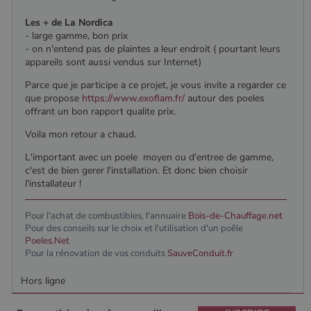
Nom
Expiration
Description
bb2_screener_
Session
Cookie
Bad Behaviour
Domaine
Fournisseur
/
Nom
Expiration
Description
__Secure-
.youtube.com
5 mois 4
défini par
www.poelesabois.com
Domaine
Les + de La Nordica
ROLLOUT_TOKEN
semaines
le plug-in
_gid
1 jour
Ce cookie est
Google LLC
- large gamme, bon prix
anti-spam
défini par
.poelesabois.com
VISITOR_INFO1_LIVE
5 mois 4
Ce cookie
Google LLC
pabk_ses.1.d14a
www.poelesabois.com
29
Bad
- on n'entend pas de plaintes a leur endroit ( pourtant leurs
Google
semaines
est défini
.youtube.com
minutes
Behavior.
Analytics. Il
par Youtub
appareils sont aussi vendus sur Internet)
58
stocke et met
pour garder
secondes
à jour une
une trace
Parce que je participe a ce projet, je vous invite a regarder ce
valeur unique
des
que propose
https://www.exoflam.fr/
autour des poeles
pour chaque
préférence
page visitée
de
offrant un bon rapport qualite prix.
et est utilisé
l'utilisateur
pour compter
pour les
Voila mon retour a chaud.
et suivre les
vidéos
pages vues.
Youtube
L'important avec un poele moyen ou d'entree de gamme,
intégrées
_ga
1 an 1
Ce nom de
Google LLC
dans les
c'est de bien gerer l'installation. Et donc bien choisir
mois
cookie est
.poelesabois.com
sites; il peu
l'installateur !
associé à
également
Google
déterminer
Universal
si le visiteu
Pour l'achat de combustibles, l'annuaire
Bois-de-Chauffage.net
Analytics -
du site
qui est une
utilise la
Pour des conseils sur le choix et l'utilisation d'un poêle
mise à jour
nouvelle ou
Poeles.Net
importante du
l'ancienne
Pour la rénovation de vos conduits
SauveConduit.fr
service
version de
d'analyse le
l'interface
plus
Youtube.
Hors ligne
couramment
utilisé de
_gcl_au
2 mois 4
Ce cookie
Google LLC
Google. Ce
semaines
est défini
.poelesabois.com