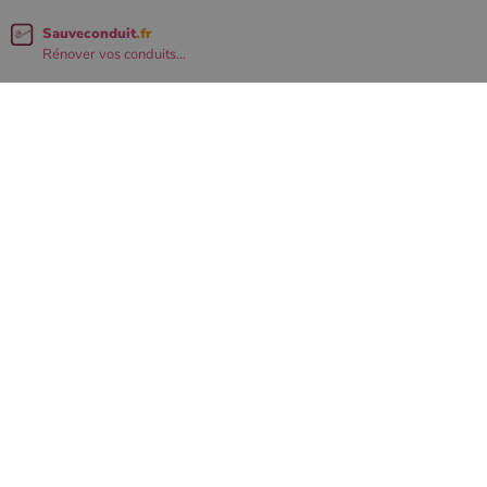
Sauveconduit
.fr
Rénover vos conduits...