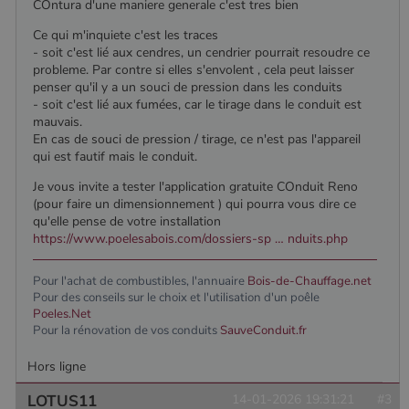
semaines
est défini
.poelesabois.com
COntura d'une maniere generale c'est tres bien
cookie est
par
utilisé pour
Doubleclick
Ce qui m'inquiete c'est les traces
distinguer les
et fournit
- soit c'est lié aux cendres, un cendrier pourrait resoudre ce
utilisateurs
des
uniques en
information
probleme. Par contre si elles s'envolent , cela peut laisser
attribuant un
sur la
penser qu'il y a un souci de pression dans les conduits
numéro
manière
généré
- soit c'est lié aux fumées, car le tirage dans le conduit est
dont
aléatoirement
l'utilisateur
mauvais.
comme
final utilise
En cas de souci de pression / tirage, ce n'est pas l'appareil
identifiant
le site Web
client. Il est
qui est fautif mais le conduit.
et sur toute
inclus dans
publicité
chaque
que
Je vous invite a tester l'application gratuite COnduit Reno
demande de
l'utilisateur
(pour faire un dimensionnement ) qui pourra vous dire ce
page d'un site
final a pu
et utilisé pour
voir avant
qu'elle pense de votre installation
calculer les
de visiter
https://www.poelesabois.com/dossiers-sp … nduits.php
données de
ledit site
visiteur, de
Web.
session et de
Pour l'achat de combustibles, l'annuaire
Bois-de-Chauffage.net
campagne
YSC
Session
Ce cookie
Google LLC
pour les
est défini
Pour des conseils sur le choix et l'utilisation d'un poêle
.youtube.com
rapports
par YouTub
Poeles.Net
d'analyse du
pour suivre
Pour la rénovation de vos conduits
SauveConduit.fr
site.
les vues de
vidéos
_gat_UA-627591-
.poelesabois.com
58
Il s'agit d'un
intégrées.
Hors ligne
7
secondes
cookie de
type modèle
défini par
LOTUS11
14-01-2026 19:31:21
#3