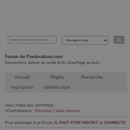
Les cookies strictement nécessaires habilitent des
fonctionnalités de base du site Web telles que la
connexion des utilisateurs et la gestion des comptes.
Le site Web ne peut pas être utilisé correctement sans
les cookies strictement nécessaires.
Nom
Fournisseur
/
Domaine
Expirati
VISITOR_PRIVACY_METADATA
5 mois 
YouTube
semaine
.youtube.com
Forum de Poelesabois.com
Discussions autour du poêle & du chauffage au bois.
Accueil
Règles
Recherche
Inscription
Identification
Vous n'êtes pas identifié(e).
Contributions :
Récentes
|
Sans réponse
Google Privacy
Pour participer à ce forum,
IL FAUT ETRE INSCRIT
et
CONNECTE
Policy