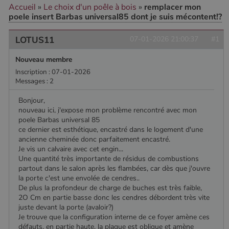
Accueil
»
Le choix d'un poêle à bois
»
remplacer mon
poele insert Barbas universal85 dont je suis mécontent!?
CookieScriptConsent
4
CookieScript
LOTUS11
07-01-2026 21:00:37
#1
semaine
www.poelesabois.com
2 jours
Nouveau membre
Inscription : 07-01-2026
Messages : 2
Bonjour,
nouveau ici, j'expose mon problème rencontré avec mon
poele Barbas universal 85
ce dernier est esthétique, encastré dans le logement d'une
ancienne cheminée donc parfaitement encastré.
Je vis un calvaire avec cet engin...
Une quantité très importante de résidus de combustions
partout dans le salon après les flambées, car dès que j'ouvre
la porte c'est une envolée de cendres..
PHPSESSID
Session
PHP.net
.www.poelesabois.com
De plus la profondeur de charge de buches est très faible,
2O Cm en partie basse donc les cendres débordent très vite
juste devant la porte (avaloir?)
Je trouve que la configuration interne de ce foyer amène ces
défauts, en partie haute, la plaque est oblique et amène