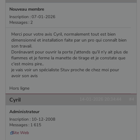
Google
Analytics, où
Nouveau membre
l'élément de
modèle sur le
Inscription : 07-01-2026
nom contient
Messages : 2
le numéro
d'identité
unique du
Merci pour votre avis Cyril, normalement tout est bien
compte ou du
dimensionné et installation faite par un pro qui connaît bien
site Web
auquel il se
son travail.
rapporte. Il
Dorénavant pour ouvrir la porte j'attends qu'il n'y ait plus de
s'agit d'une
variante du
flammes et je ferme la manette de tirage et je constate que
cookie _gat
c'est moins pire..
qui est utilisé
je vais voir un spécialiste Stuv proche de chez moi pour
pour limiter la
quantité de
avoir son avis
données
enregistrées
Hors ligne
par Google
sur les sites
Web à fort
Cyril
14-01-2026 20:34:44
#4
trafic.
_ga_W8LED1F420
.poelesabois.com
1 an 1
Ce cookie est
Administrateur
mois
utilisé par
Google
Inscription : 10-12-2008
Analytics
Messages : 1 615
pour
conserver
Site Web
l'état de la