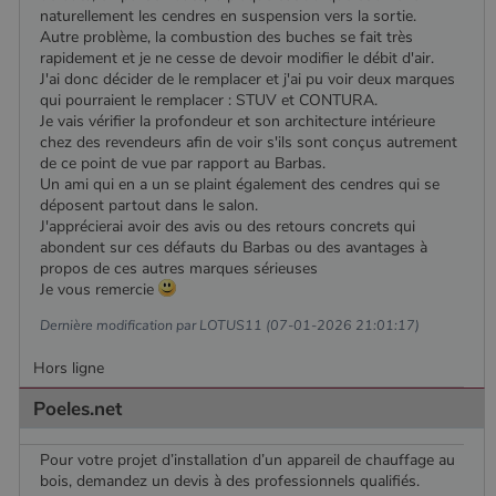
naturellement les cendres en suspension vers la sortie.
Autre problème, la combustion des buches se fait très
rapidement et je ne cesse de devoir modifier le débit d'air.
J'ai donc décider de le remplacer et j'ai pu voir deux marques
qui pourraient le remplacer : STUV et CONTURA.
Je vais vérifier la profondeur et son architecture intérieure
chez des revendeurs afin de voir s'ils sont conçus autrement
de ce point de vue par rapport au Barbas.
Un ami qui en a un se plaint également des cendres qui se
déposent partout dans le salon.
J'apprécierai avoir des avis ou des retours concrets qui
abondent sur ces défauts du Barbas ou des avantages à
propos de ces autres marques sérieuses
Je vous remercie
Dernière modification par LOTUS11 (07-01-2026 21:01:17)
Hors ligne
Poeles.net
Pour votre projet d’installation d’un appareil de chauffage au
Nom
Fournisseur
/
Domaine
Expiration
Descripti
bois, demandez un devis à des professionnels qualifiés.
Nom
Fournisseur
/
Domaine
Expiration
Description