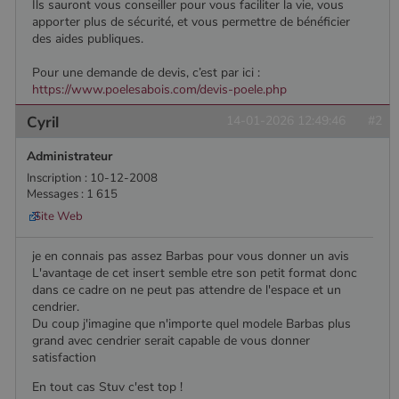
Ils sauront vous conseiller pour vous faciliter la vie, vous
pabk_id.1.d14a
www.poelesabois.com
1 an
Fournisseur
/
Nom
Expiration
Description
bb2_screener_
Session
Cookie
apporter plus de sécurité, et vous permettre de bénéficier
Bad Behaviour
Domaine
Fournisseur
/
Nom
Expiration
Description
__Secure-
.youtube.com
5 mois 4
défini par
www.poelesabois.com
Domaine
des aides publiques.
ROLLOUT_TOKEN
semaines
le plug-in
_gid
1 jour
Ce cookie est
Google LLC
anti-spam
défini par
.poelesabois.com
VISITOR_INFO1_LIVE
5 mois 4
Ce cookie
Google LLC
pabk_ses.1.d14a
www.poelesabois.com
29
Bad
Pour une demande de devis, c’est par ici :
Google
semaines
est défini
.youtube.com
minutes
Behavior.
Analytics. Il
par Youtub
https://www.poelesabois.com/devis-poele.php
58
stocke et met
pour garder
secondes
à jour une
une trace
Cyril
14-01-2026 12:49:46
#2
valeur unique
des
pour chaque
préférence
page visitée
de
Administrateur
et est utilisé
l'utilisateur
pour compter
pour les
Inscription : 10-12-2008
et suivre les
vidéos
Messages : 1 615
pages vues.
Youtube
intégrées
Site Web
_ga
1 an 1
Ce nom de
Google LLC
dans les
mois
cookie est
.poelesabois.com
sites; il peu
associé à
également
je en connais pas assez Barbas pour vous donner un avis
Google
déterminer
L'avantage de cet insert semble etre son petit format donc
Universal
si le visiteu
Analytics -
du site
dans ce cadre on ne peut pas attendre de l'espace et un
qui est une
utilise la
cendrier.
mise à jour
nouvelle ou
Du coup j'imagine que n'importe quel modele Barbas plus
importante du
l'ancienne
service
version de
grand avec cendrier serait capable de vous donner
d'analyse le
l'interface
satisfaction
plus
Youtube.
couramment
En tout cas Stuv c'est top !
utilisé de
_gcl_au
2 mois 4
Ce cookie
Google LLC
Google. Ce