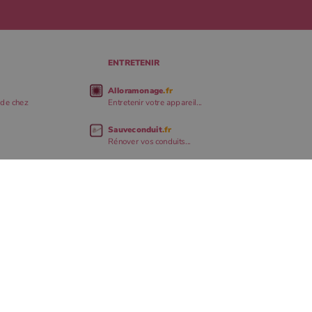
ENTRETENIR
Alloramonage
.fr
 de chez
Entretenir votre appareil...
Sauveconduit
.fr
Rénover vos conduits...