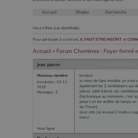
Accueil
Règles
Recherche
CookieScriptConsent
Vous n'êtes pas identifié(e).
Google Privacy 
Pour participer à ce forum,
IL FAUT ETRE INSCRIT
et
CONN
PHPSESSID
Accueil
»
Forum Cheminee : Foyer fermé et
jean pierre
20-11-2018 17:34:41
Nouveau membre
bonjour
je viens de faire installer un inser
Inscription : 20-11-
Nom
également les 2 ventilateurs qui d
Nom
Fourniss
Fournis
2018
Nom
pabk_id.1.d14a
pièces. petit bémol, ces ventilate
Domain
Four
Messages : 2
Nom
bb2_screener_
Bad Beh
Dom
Electronique au minimum, c'est 
__Secure-ROLLOUT_TOKEN
www.poe
_gid
Google
peux t on les arrêter de temps en 
.poeles
VISITOR_INFO1_LIVE
Goog
pabk_ses.1.d14a
de l''insert,
.you
pour info j'ai envoyé 2 mails a se
_ga
Google
merci
.poeles
_gcl_au
Goog
.poe
Hors ligne