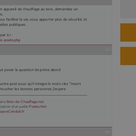
Session
Ce cookie est défini par YouTube pour suivre les vues des vidéos
le LLC
intégrées.
tube.com
abois.com
58
Il s'agit d'un cookie de type modèle défini par Google Analytics, où
’un appareil de chauffage au bois, demandez un
secondes
l'élément de modèle sur le nom contient le numéro d'identité unique du
s.
compte ou du site Web auquel il se rapporte. Il s'agit d'une variante du
us faciliter la vie, vous apporter plus de sécurité, et
cookie _gat qui est utilisé pour limiter la quantité de données enregistrées
par Google sur les sites Web à fort trafic.
aides publiques.
abois.com
1 an 1
Ce cookie est utilisé par Google Analytics pour conserver l'état de la
ar ici :
mois
session.
is-poele.php
#2
 faut poser la question de prime abord
votre post pour qu'il integre le mots cles "insert
 toucher les bonnes personnes j'espere
uaire
Bois-de-Chauffage.net
ilisation d'un poêle
Poeles.Net
SauveConduit.fr
#3