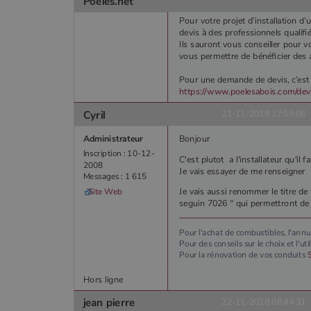
Poeles.net
YSC
Goog
.you
_gat_UA-627591-
.poeles
Pour votre projet d’installation d
7
devis à des professionnels qualifié
Ils sauront vous conseiller pour vo
vous permettre de bénéficier des 
_ga_W8LED1F420
.poeles
Pour une demande de devis, c’est p
https://www.poelesabois.com/dev
Cyril
21-11-2018 17:55:06
Administrateur
Bonjour
Inscription : 10-12-
C'est plutot a l'installateur qu'il
2008
Je vais essayer de me renseigner
Messages : 1 615
Je vais aussi renommer le titre de 
Site Web
seguin 7026 " qui permettront de
Pour l'achat de combustibles, l'ann
Pour des conseils sur le choix et l'ut
Pour la rénovation de vos conduits
Hors ligne
jean pierre
22-11-2018 08:44:31