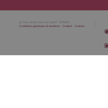
(c) Tous droits réservés CanoP -
DMARC
Conditions générales & mentions
-
Contact
-
Cookies