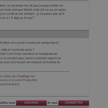
teur, la secretaire me dit que je peux arreter les
ose foyer presque éteint) mais j'ai vu sur un autre
la sonde en les arretant , je ne pense pas qu'il
'un a t 'il deja eu le tour?
#4
t falloir une sacree montee en temperature !
e celle en sortie de
poele
?
resister a de fortes montees en temperatures
ans le conduit pour savoir comment repartir la
avez peut etre moyen de mesurer la montee en
uaire
Bois-de-Chauffage.net
ilisation d'un poêle
Poeles.Net
SauveConduit.fr
euillez vous
INSCRIRE
et vous
CONNECTER