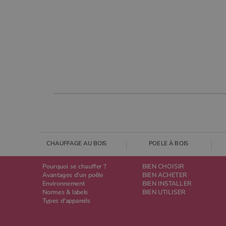
CHAUFFAGE AU BOIS
POELE À BOIS
Pourquoi se chauffer ?
BIEN CHOISIR
Avantages d'un poêle
BIEN ACHETER
Environnement
BIEN INSTALLER
Normes & labels
BIEN UTILISER
Types d'appareils