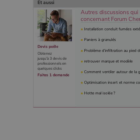
Et aussi
Autres discussions qui
concernant Forum Chemi
●
Installation conduit fumées exté
●
Paniers à granulés
Devis poêle
●
Problème d’infiltration au pied 
Obtenez
jusqu’à 3 devis de
●
retrouver marque et modèle
professionnels en
quelques clicks
●
Comment ventiler autour de la ga
Faites 1 demande
●
Optimisation insert et norme co
●
Hotte mal isolée ?