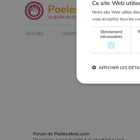
Ce site Web utilis
.net
Poeles
Notre site Web utilise des
Le guide du chauffage au bois
vous acceptez tous les co
Strictement
ACCUEIL
CHAUFFAGE AU BOIS
POELE À
nécessaires
AFFICHER LES DÉTA
Strictement
Les cookies strictement nécessai
gestion des comptes. Le site Web
Nom
VISITOR_PRIVACY_METADA
Forum de Poelesabois.com
Discussions autour du poêle & du chauffage au bois.