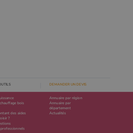
OUTILS
DEMANDER UN DEVIS
puissance
Annuaire par région
chauffage bois
Annuaire par
département
ontant des aides
Actualités
oisir ?
estions
 professionnels