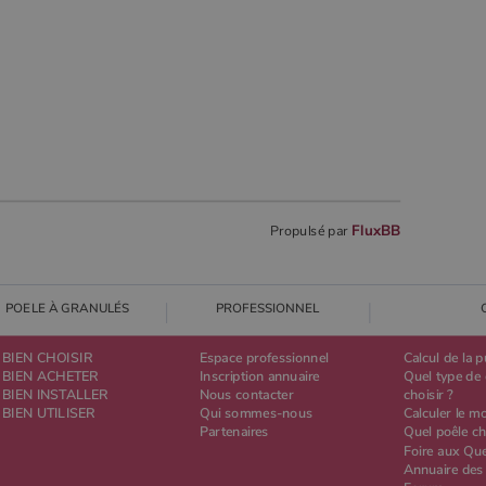
FluxBB
Propulsé par
POELE À GRANULÉS
PROFESSIONNEL
BIEN CHOISIR
Espace professionnel
Calcul de la 
BIEN ACHETER
Inscription annuaire
Quel type de 
BIEN INSTALLER
Nous contacter
choisir ?
BIEN UTILISER
Qui sommes-nous
Calculer le m
Partenaires
Quel poêle ch
Foire aux Qu
Annuaire des