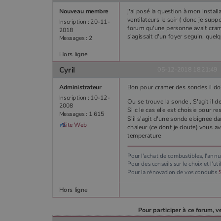
Nouveau membre
j'ai posé la question à mon installa
ventilateurs le soir ( donc je supp
Inscription : 20-11-
forum qu'une personne avait cramé 
2018
s'agissait d'un foyer seguin. quelqu
Messages : 2
Hors ligne
Cyril
05-12-2018 18:21:49
Administrateur
Bon pour cramer des sondes il doi
Inscription : 10-12-
Ou se trouve la sonde , S'agit il d
2008
Si c le cas elle est choisie pour 
Messages : 1 615
S'il s'agit d'une sonde eloignee d
Site Web
chaleur (ce dont je doute) vous 
temperature
Pour l'achat de combustibles, l'ann
Pour des conseils sur le choix et l'ut
Pour la rénovation de vos conduits
Hors ligne
Pour participer à ce forum, v