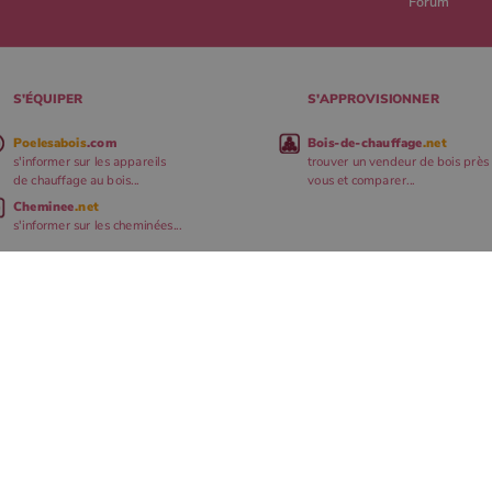
Forum
S'ÉQUIPER
S'APPROVISIONNER
Poelesabois
.com
Bois-de-chauffage
.net
s'informer sur les appareils
trouver un vendeur de bois près
de chauffage au bois...
vous et comparer...
Cheminee
.net
s'informer sur les cheminées...